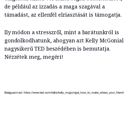
de például az izzadás a maga szagával a
támadást, az ellenfél elriasztását is támogatja.
Ily módon a stresszről, mint a barátunkról is
gondolkodhatunk, ahogyan azt Kelly McGonial
nagysikerű TED beszédében is bemutatja.
Nézzétek meg, megéri!
Beágyazni ezt: https://www.ted.com/talks/kelly_mcgonigal_how_to_make_stress_your_friend