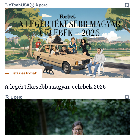
BioTechUSA
4 perc
Listák és Extrák
A legértékesebb magyar celebek 2026
1 perc