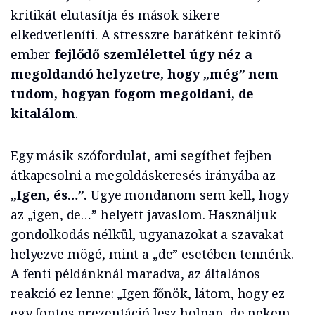
kritikát elutasítja és mások sikere
elkedvetleníti. A stresszre barátként tekintő
ember
fejlődő szemlélettel úgy néz a
megoldandó helyzetre, hogy „még” nem
tudom, hogyan fogom megoldani, de
kitalálom
.
Egy másik szófordulat, ami segíthet fejben
átkapcsolni a megoldáskeresés irányába az
„Igen, és…”.
Ugye mondanom sem kell, hogy
az „igen, de…” helyett javaslom. Használjuk
gondolkodás nélkül, ugyanazokat a szavakat
helyezve mögé, mint a „de” esetében tennénk.
A fenti példánknál maradva, az általános
reakció ez lenne: „Igen főnök, látom, hogy ez
egy fontos prezentáció lesz holnap, de nekem