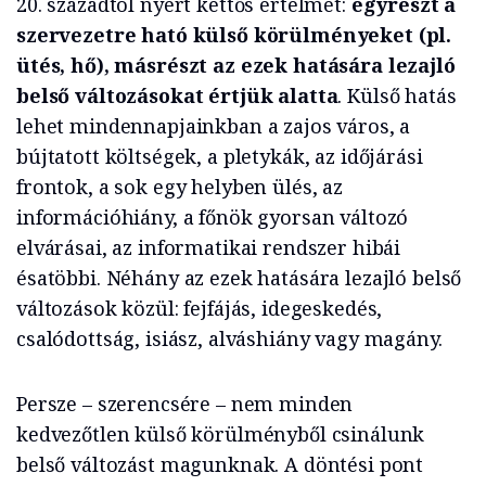
20. századtól nyert kettős értelmet:
egyrészt a
szervezetre ható külső körülményeket (pl.
ütés, hő), másrészt az ezek hatására lezajló
belső változásokat értjük alatta
. Külső hatás
lehet mindennapjainkban a zajos város, a
bújtatott költségek, a pletykák, az időjárási
frontok, a sok egy helyben ülés, az
információhiány, a főnök gyorsan változó
elvárásai, az informatikai rendszer hibái
ésatöbbi. Néhány az ezek hatására lezajló belső
változások közül: fejfájás, idegeskedés,
csalódottság, isiász, alváshiány vagy magány.
Persze – szerencsére – nem minden
kedvezőtlen külső körülményből csinálunk
belső változást magunknak. A döntési pont