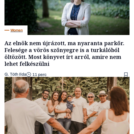
Women
Az elnök nem újrázott, ma nyaranta parkőr.
Felesége a vörös szőnyegre is a turkálóból
öltözött. Most könyvet írt arról, amire nem
lehet felkészülni
G. Tóth Ilda
11 perc