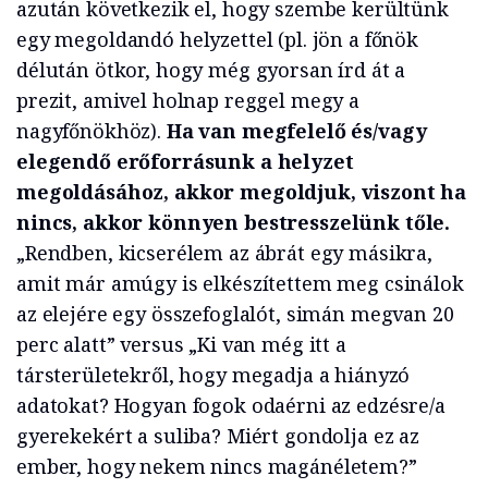
azután következik el, hogy szembe kerültünk
egy megoldandó helyzettel (pl. jön a főnök
délután ötkor, hogy még gyorsan írd át a
prezit, amivel holnap reggel megy a
nagyfőnökhöz).
Ha van megfelelő és/vagy
elegendő erőforrásunk a helyzet
megoldásához, akkor megoldjuk, viszont ha
nincs, akkor könnyen bestresszelünk tőle.
„Rendben, kicserélem az ábrát egy másikra,
amit már amúgy is elkészítettem meg csinálok
az elejére egy összefoglalót, simán megvan 20
perc alatt” versus „Ki van még itt a
társterületekről, hogy megadja a hiányzó
adatokat? Hogyan fogok odaérni az edzésre/a
gyerekekért a suliba? Miért gondolja ez az
ember, hogy nekem nincs magánéletem?”