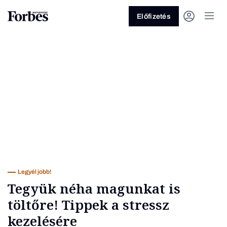
Előfizetés
Vagy fedezze fel a következő
témákat
Üzlet
Pénz
Zöld
Legyél jobb!
Legyél jobb!
Tegyük néha magunkat is
töltőre! Tippek a stressz
kezelésére