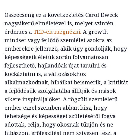
Összecseng ez a következtetés Carol Dweck
nagysikerű elméletével is, melyet szintén
érdemes a
TED-en megnézni.
A growth
mindset vagy fejlődő szemlélet azokra az
emberekre jellemző, akik úgy gondolják, hogy
képességeik életük során folyamatosan
fejleszthető, hajlandóak újat tanulni és
kockáztatni is, a változásokhoz
alkalmazkodnak, hibáikat beismerik, a kritikát
a fejlődésük szolgálatába állítják és mások
sikere inspirálja őket. A rögzült szemléletű
ember ezzel szemben abban hisz, hogy
tehetsége és képességei születésétől fogva
adottak, célja, hogy okosnak tűnjön és ne
hibázzon, erőfeszítést nem szívesen tesz, a