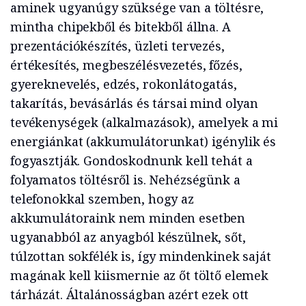
aminek ugyanúgy szüksége van a töltésre,
mintha chipekből és bitekből állna. A
prezentációkészítés, üzleti tervezés,
értékesítés, megbeszélésvezetés, főzés,
gyereknevelés, edzés, rokonlátogatás,
takarítás, bevásárlás és társai mind olyan
tevékenységek (alkalmazások), amelyek a mi
energiánkat (akkumulátorunkat) igénylik és
fogyasztják. Gondoskodnunk kell tehát a
folyamatos töltésről is. Nehézségünk a
telefonokkal szemben, hogy az
akkumulátoraink nem minden esetben
ugyanabból az anyagból készülnek, sőt,
túlzottan sokfélék is, így mindenkinek saját
magának kell kiismernie az őt töltő elemek
tárházát. Általánosságban azért ezek ott