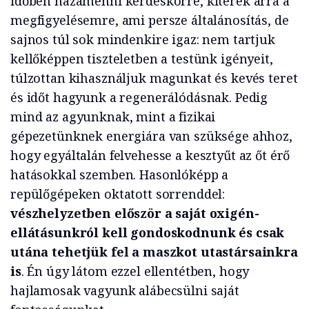
időben hazamenni kérdéskörre, kitérek arra a
megfigyelésemre, ami persze általánosítás, de
sajnos túl sok mindenkire igaz: nem tartjuk
kellőképpen tiszteletben a testünk igényeit,
túlzottan kihasználjuk magunkat és kevés teret
és időt hagyunk a regenerálódásnak. Pedig
mind az agyunknak, mint a fizikai
gépezetünknek energiára van szüksége ahhoz,
hogy egyáltalán felvehesse a kesztyűt az őt érő
hatásokkal szemben. Hasonlóképp a
repülőgépeken oktatott sorrenddel:
vészhelyzetben először a saját oxigén-
ellátásunkról kell gondoskodnunk és csak
utána tehetjük fel a maszkot utastársainkra
is
. Én úgy látom ezzel ellentétben, hogy
hajlamosak vagyunk alábecsülni saját