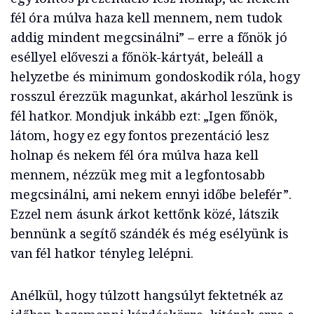
fél óra múlva haza kell mennem, nem tudok
addig mindent megcsinálni” – erre a főnök jó
eséllyel előveszi a főnök-kártyát, beleáll a
helyzetbe és minimum gondoskodik róla, hogy
rosszul érezzük magunkat, akárhol leszünk is
fél hatkor. Mondjuk inkább ezt: „Igen főnök,
látom, hogy ez egy fontos prezentáció lesz
holnap és nekem fél óra múlva haza kell
mennem, nézzük meg mit a legfontosabb
megcsinálni, ami nekem ennyi időbe belefér”.
Ezzel nem ásunk árkot kettőnk közé, látszik
bennünk a segítő szándék és még esélyünk is
van fél hatkor tényleg lelépni.
Anélkül, hogy túlzott hangsúlyt fektetnék az