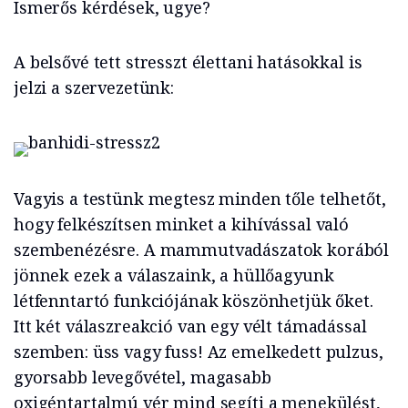
Ismerős kérdések, ugye?
A belsővé tett stresszt élettani hatásokkal is
jelzi a szervezetünk:
Vagyis a testünk megtesz minden tőle telhetőt,
hogy felkészítsen minket a kihívással való
szembenézésre. A mammutvadászatok korából
jönnek ezek a válaszaink, a hüllőagyunk
létfenntartó funkciójának köszönhetjük őket.
Itt két válaszreakció van egy vélt támadással
szemben: üss vagy fuss! Az emelkedett pulzus,
gyorsabb levegővétel, magasabb
oxigéntartalmú vér mind segíti a menekülést,