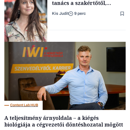
tanács a szakértőtől,
hogyan legyünk jól etető
Kis Judit
9 perc
szülők
Családi
vállalkozások
Gasztró
Content Lab HUB
A teljesítmény árnyoldala – a kiégés
biológiája a cégvezetői döntéshozatal mögött