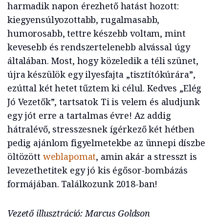
harmadik napon érezhető hatást hozott:
kiegyensúlyozottabb, rugalmasabb,
humorosabb, tettre készebb voltam, mint
kevesebb és rendszertelenebb alvással úgy
általában. Most, hogy közeledik a téli szünet,
újra készülök egy ilyesfajta „tisztítókúrára”,
ezúttal két hetet tűztem ki célul. Kedves „Elég
Jó Vezetők”, tartsatok Ti is velem és aludjunk
egy jót erre a tartalmas évre! Az addig
hátralévő, stresszesnek ígérkező két hétben
pedig ajánlom figyelmetekbe az ünnepi díszbe
öltözött
weblapomat
, amin akár a stresszt is
levezethetitek egy jó kis égősor-bombázás
formájában. Találkozunk 2018-ban!
Vezető illusztráció: Marcus Goldson