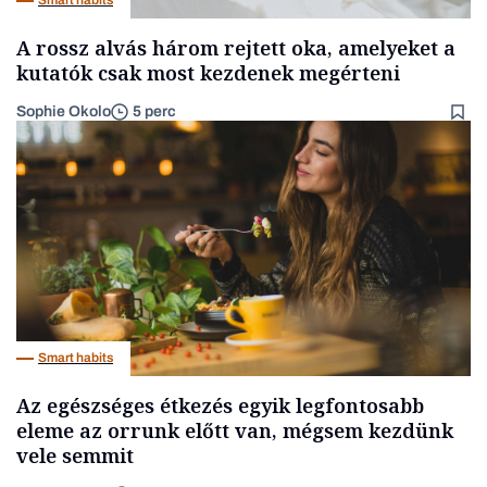
Smart habits
A rossz alvás három rejtett oka, amelyeket a
kutatók csak most kezdenek megérteni
Sophie Okolo
5 perc
Smart habits
Az egészséges étkezés egyik legfontosabb
eleme az orrunk előtt van, mégsem kezdünk
vele semmit