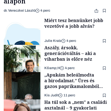
alapon
dr. Vereczkei László
4 perc
Miért tesz bennünket jobb
vezetővé a jobb alvás?
Julie Kratz
4 perc
Aszály, ársokk,
generációváltás – aki a
viharban is előre néz
K&amp;H
4 perc
Smart habits
„Apukám beleálmodta
a birodalmat.” Üres és
gazos paprikamalomból
lett az igazi családi
Kis Judit
11 perc
fűszersztori
TÁMOGATÓI
Ha túl sok a „nem” a családi
TARTALOM
asztalnál – 9 gyakorlati