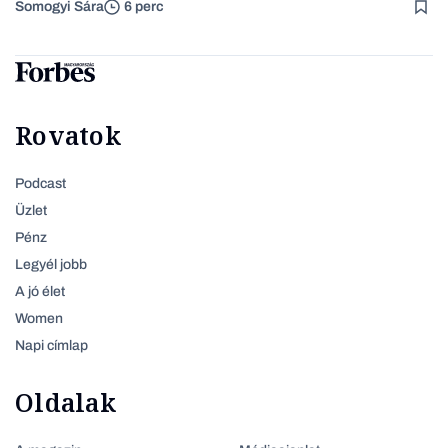
Somogyi Sára
6 perc
Rovatok
Podcast
Üzlet
Pénz
Legyél jobb
A jó élet
Women
Napi címlap
Oldalak