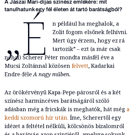
A Jászai Mari-díjas színész emlékére: mit
„É
tanulhatunk egy fél életen át tartó barátságból?
n például ha meghalok, a
Zolit fogom elsőnek felhívni.
Mert úgy érzem, hogy ez rá
tartozik” – ezt (a már csak
néhai) Scherer Péter mondta másfél éve a
Mucsi Zoltánnal közösen
felvett
, Kadarkai
Endre-féle
A nagy műben.
Az örökérvényű Kapa-Pepe-párosról és a két
színész harmincéves barátságáról szóló
adásban még a fricskák is meghatók, hát még
a
keddi szomorú hír után.
Íme, Scherertől egy
idézet a feltétel nélküli, kölcsönös bizalomról
és a barátság azon szintjéről, amelyre sokunk