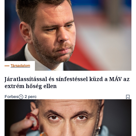
Társadalom
Járatlassítással és sínfestéssel küzd a MÁV az
extrém hőség ellen
Forbes
2 perc