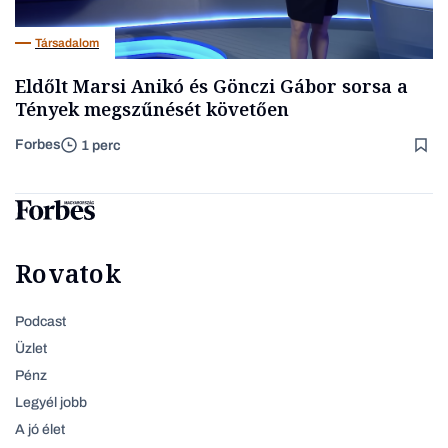
Társadalom
Eldőlt Marsi Anikó és Gönczi Gábor sorsa a
Tények megszűnését követően
Forbes
1 perc
Rovatok
Podcast
Üzlet
Pénz
Legyél jobb
A jó élet