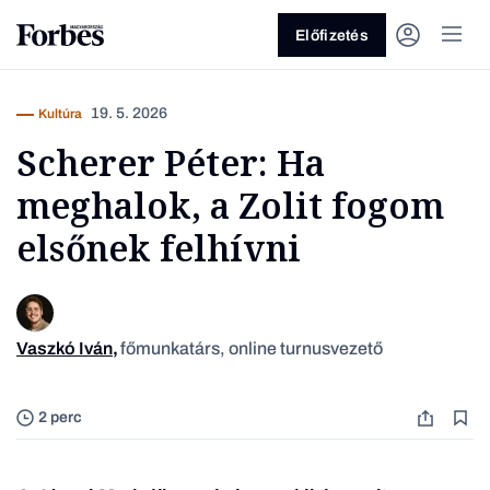
Előfizetés
19. 5. 2026
Kultúra
Scherer Péter: Ha
meghalok, a Zolit fogom
elsőnek felhívni
Vagy fedezze fel a következő
témákat
Vaszkó Iván
,
főmunkatárs, online turnusvezető
Fotó: K
Üzlet
Pénz
Zöld
Legyél jobb!
2 perc