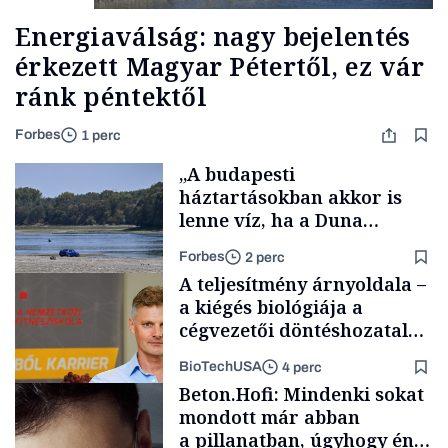
Energiaválság: nagy bejelentés
érkezett Magyar Pétertől, ez vár
ránk péntektől
Forbes
1 perc
„A budapesti
háztartásokban akkor is
lenne víz, ha a Duna
medrében már egy cseppet
Forbes
2 perc
se találnánk”
A teljesítmény árnyoldala –
a kiégés biológiája a
cégvezetői döntéshozatal
mögött
BioTechUSA
4 perc
Energia
Beton.Hofi: Mindenki sokat
mondott már abban
a pillanatban, úgyhogy én