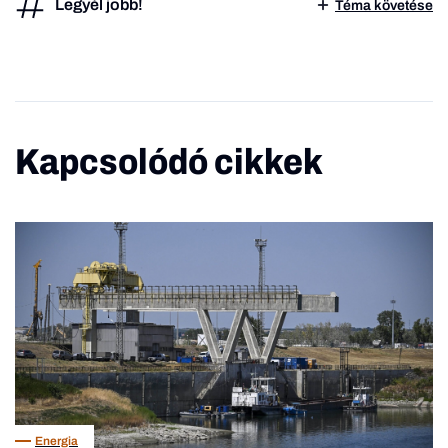
Legyél jobb!
Téma követése
Kapcsolódó cikkek
Energia