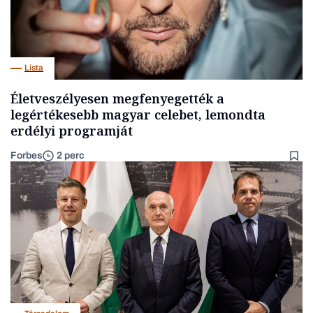
Lista
Életveszélyesen megfenyegették a
legértékesebb magyar celebet, lemondta
erdélyi programját
Forbes
2 perc