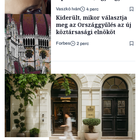
a legsarkosabb
Vaszkó Iván
4 perc
gondolataimat akartam
Content Lab HUB
Kiderült, mikor választja
kimondani
meg az Országgyűlés az új
köztársasági elnököt
Forbes
2 perc
Forbes-sztori
Politika