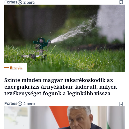
Forbes
2 perc
Energia
Szinte minden magyar takarékoskodik az
energiakrízis árnyékában: kiderült, milyen
tevékenységet fogunk a leginkább vissza
Forbes
2 perc