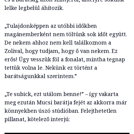
lelke legbelül áhítozik.
„Tulajdonképpen az utóbbi időkben
magánemberként nem töltünk sok időt együtt.
De nekem ahhoz nem kell találkoznom a
Zolival, hogy tudjam, hogy ő van nekem. Ez
erős! Úgy vesszük föl a fonalat, mintha tegnap
tettük volna le. Nekünk ez történt a
barátságunkkal szerintem.”
„Te subick, ezt utálom benne!” – így vakarta
meg ezután Mucsi barátja fejét az akkorra már
könnyekben úszó stúdióban. Felejthetetlen
pillanat, kötelező interjú: