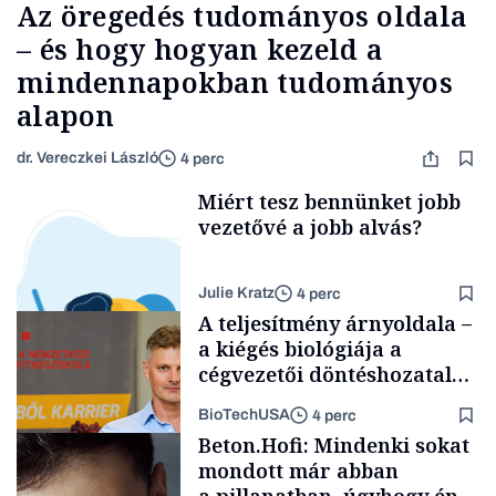
Az öregedés tudományos oldala
– és hogy hogyan kezeld a
mindennapokban tudományos
alapon
dr. Vereczkei László
4 perc
Miért tesz bennünket jobb
vezetővé a jobb alvás?
Julie Kratz
4 perc
A teljesítmény árnyoldala –
a kiégés biológiája a
cégvezetői döntéshozatal
mögött
BioTechUSA
4 perc
Smart habits
Beton.Hofi: Mindenki sokat
mondott már abban