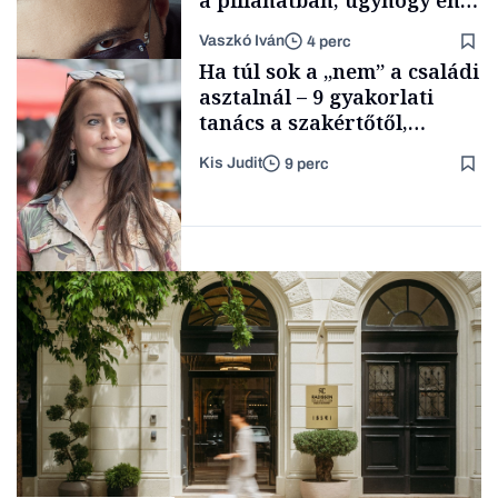
a pillanatban, úgyhogy én
a legsarkosabb
Vaszkó Iván
4 perc
gondolataimat akartam
Content Lab HUB
Ha túl sok a „nem” a családi
kimondani
asztalnál – 9 gyakorlati
tanács a szakértőtől,
hogyan legyünk jól etető
Kis Judit
9 perc
szülők
Forbes-sztori
Gasztró