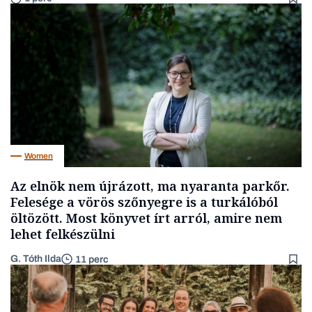
Women
Az elnök nem újrázott, ma nyaranta parkőr.
Felesége a vörös szőnyegre is a turkálóból
öltözött. Most könyvet írt arról, amire nem
lehet felkészülni
G. Tóth Ilda
11 perc