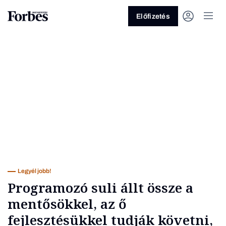
Előfizetés
Vagy fedezze fel a következő
témákat
Üzlet
Pénz
Zöld
Legyél jobb!
Legyél jobb!
Programozó suli állt össze a
mentősökkel, az ő
fejlesztésükkel tudják követni,