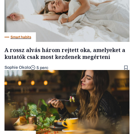
Smart habits
A rossz alvás három rejtett oka, amelyeket a
kutatók csak most kezdenek megérteni
Sophie Okolo
5 perc