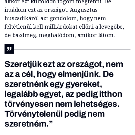
akkor ezt külföldön fogom megtenni. De
imádom ezt az országot. Augusztus
huszadikáról azt gondolom, hogy nem
feltétlenül kell milliárdokat ellőni a levegőbe,
de bazdmeg, meghatódom, amikor látom.
Szeretjük ezt az országot, nem
az a cél, hogy elmenjünk. De
szeretnénk egy gyereket,
legalább egyet, az pedig itthon
törvényesen nem lehetséges.
Törvénytelenül pedig nem
szeretném.”