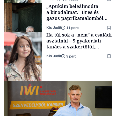
Smart habits
„Apukám beleálmodta
a birodalmat.” Üres és
gazos paprikamalomból
lett az igazi családi
Kis Judit
11 perc
fűszersztori
TÁMOGATÓI
Ha túl sok a „nem” a családi
TARTALOM
asztalnál – 9 gyakorlati
tanács a szakértőtől,
hogyan legyünk jól etető
Kis Judit
9 perc
szülők
Családi
vállalkozások
Gasztró