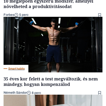
10 meglepően egyszerű módszer, amellyel
növelheted a produktivitásodat
Forbes
5 perc
Smart habits
35 éves kor felett a test megváltozik, és nem
mindegy, hogyan kompenzálod
Németh Sándor
8 perc