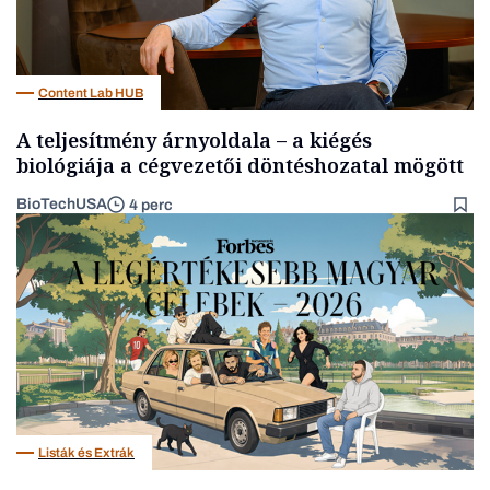
Content Lab HUB
A teljesítmény árnyoldala – a kiégés
biológiája a cégvezetői döntéshozatal mögött
BioTechUSA
4 perc
Listák és Extrák