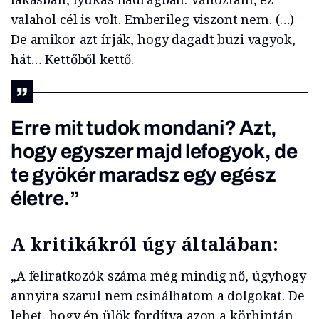
valahol cél is volt. Emberileg viszont nem. (…)
De amikor azt írják, hogy dagadt buzi vagyok,
hát… Kettőből kettő.
Erre mit tudok mondani? Azt,
hogy egyszer majd lefogyok, de
te gyökér maradsz egy egész
életre.”
A kritikákról úgy általában:
„A feliratkozók száma még mindig nő, úgyhogy
annyira szarul nem csinálhatom a dolgokat. De
lehet, hogy én ülök fordítva azon a körhintán.