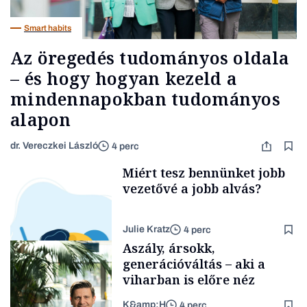
Smart habits
Az öregedés tudományos oldala
– és hogy hogyan kezeld a
mindennapokban tudományos
alapon
dr. Vereczkei László
4 perc
Miért tesz bennünket jobb
vezetővé a jobb alvás?
Julie Kratz
4 perc
Aszály, ársokk,
generációváltás – aki a
viharban is előre néz
K&amp;H
4 perc