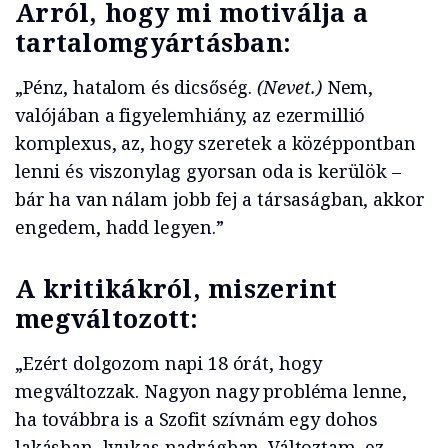
Arról, hogy mi motiválja a
tartalomgyártásban:
„Pénz, hatalom és dicsőség.
(Nevet.)
Nem,
valójában a figyelemhiány, az ezermillió
komplexus, az, hogy szeretek a középpontban
lenni és viszonylag gyorsan oda is kerülök –
bár ha van nálam jobb fej a társaságban, akkor
engedem, hadd legyen.”
A kritikákról, miszerint
megváltozott:
„Ezért dolgozom napi 18 órát, hogy
megváltozzak. Nagyon nagy probléma lenne,
ha továbbra is a Szofit szívnám egy dohos
lakásban, lyukas nadrágban. Változtam, ez