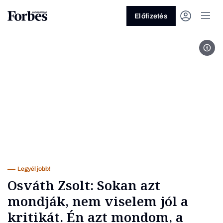
Előfizetés
Osvá
Vagy fedezze fel a következő
témákat
Üzlet
Pénz
Zöld
Legyél jobb!
Legyél jobb!
Osváth Zsolt: Sokan azt
mondják, nem viselem jól a
kritikát. Én azt mondom, a