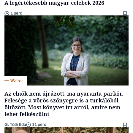
A legértékesebb magyar celebek 2026
1 perc
Women
Az elnök nem újrázott, ma nyaranta parkőr.
Felesége a vörös szőnyegre is a turkálóból
öltözött. Most könyvet írt arról, amire nem
lehet felkészülni
G. Tóth Ilda
11 perc