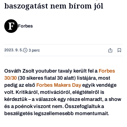
baszogatást nem bírom jól
Forbes
2023. 9. 5.
3 perc
Osváth Zsolt youtuber tavaly került fel a
Forbes
30/30
(30 sikeres fiatal 30 alatt) listájára, most
pedig az első
Forbes Makers Day
egyik vendége
volt. Kritikáról, motivációról, elégtételről is
kérdeztük – a válaszok egy része elmaradt, a show
és a poénok viszont nem. Összefoglaltuk a
beszélgetés legszellemesebb momentumait.