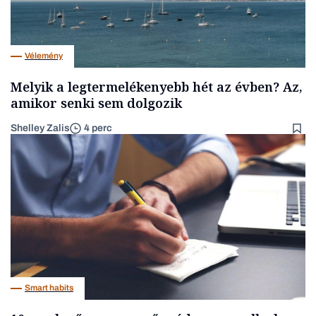
Vélemény
Melyik a legtermelékenyebb hét az évben? Az,
amikor senki sem dolgozik
Shelley Zalis
4 perc
Smart habits