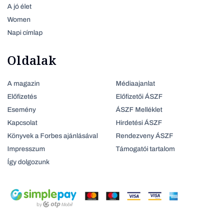
A jó élet
Women
Napi címlap
Oldalak
A magazin
Médiaajanlat
Előfizetés
Előfizetői ÁSZF
Esemény
ÁSZF Melléklet
Kapcsolat
Hirdetési ÁSZF
Könyvek a Forbes ajánlásával
Rendezveny ÁSZF
Impresszum
Támogatói tartalom
Így dolgozunk