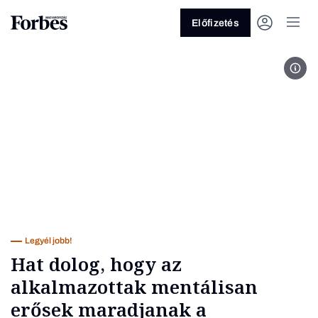
Előfizetés
Onli
Vagy fedezze fel a következő
témákat
Üzlet
Pénz
Zöld
Legyél jobb!
Legyél jobb!
Hat dolog, hogy az
alkalmazottak mentálisan
erősek maradjanak a