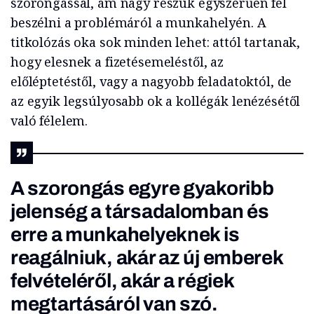
szorongással, ám nagy részük egyszerűen fél
beszélni a problémáról a munkahelyén. A
titkolózás oka sok minden lehet: attól tartanak,
hogy elesnek a fizetésemeléstől, az
előléptetéstől, vagy a nagyobb feladatoktól, de
az egyik legsúlyosabb ok a kollégák lenézésétől
való félelem.
A szorongás egyre gyakoribb
jelenség a társadalomban és
erre a munkahelyeknek is
reagálniuk, akár az új emberek
felvételéről, akár a régiek
megtartásáról van szó.