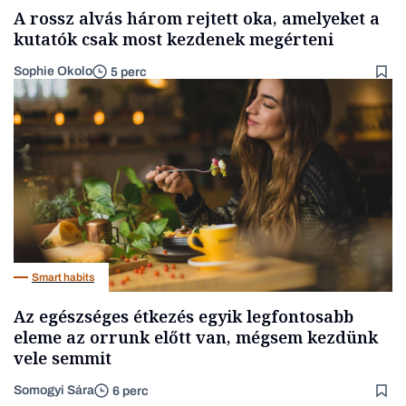
A rossz alvás három rejtett oka, amelyeket a
kutatók csak most kezdenek megérteni
Sophie Okolo
5 perc
Smart habits
Az egészséges étkezés egyik legfontosabb
eleme az orrunk előtt van, mégsem kezdünk
vele semmit
Somogyi Sára
6 perc