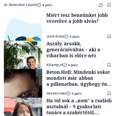
dr. Vereczkei László
4 perc
Miért tesz bennünket jobb
vezetővé a jobb alvás?
Julie Kratz
4 perc
Aszály, ársokk,
generációváltás – aki a
viharban is előre néz
K&amp;H
4 perc
Smart habits
Beton.Hofi: Mindenki sokat
mondott már abban
a pillanatban, úgyhogy én
a legsarkosabb
Vaszkó Iván
4 perc
gondolataimat akartam
TÁMOGATÓI
Ha túl sok a „nem” a családi
TARTALOM
kimondani
asztalnál – 9 gyakorlati
tanács a szakértőtől,