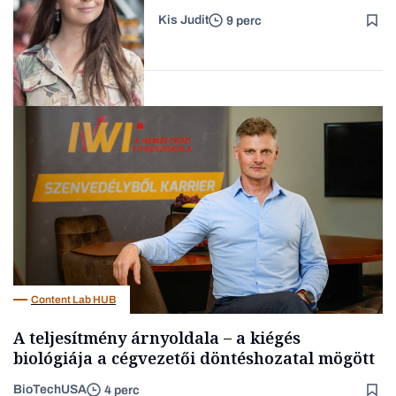
hogyan legyünk jól etető
Kis Judit
9 perc
szülők
Forbes-sztori
Gasztró
Content Lab HUB
A teljesítmény árnyoldala – a kiégés
biológiája a cégvezetői döntéshozatal mögött
BioTechUSA
4 perc