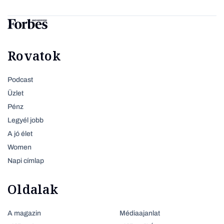
Rovatok
Podcast
Üzlet
Pénz
Legyél jobb
A jó élet
Women
Napi címlap
Oldalak
A magazin
Médiaajanlat