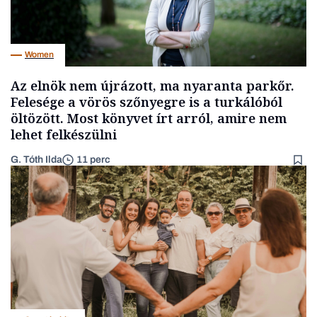
Women
Az elnök nem újrázott, ma nyaranta parkőr.
Felesége a vörös szőnyegre is a turkálóból
öltözött. Most könyvet írt arról, amire nem
lehet felkészülni
G. Tóth Ilda
11 perc