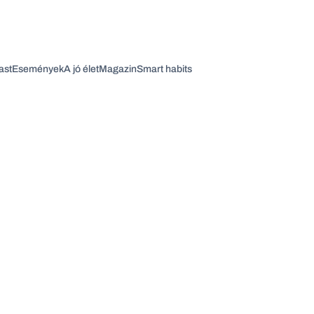
ast
Események
A jó élet
Magazin
Smart habits
Vagy fedezze fel a következő témákat
Üzlet
Pénz
Zöld
Legyél jobb!