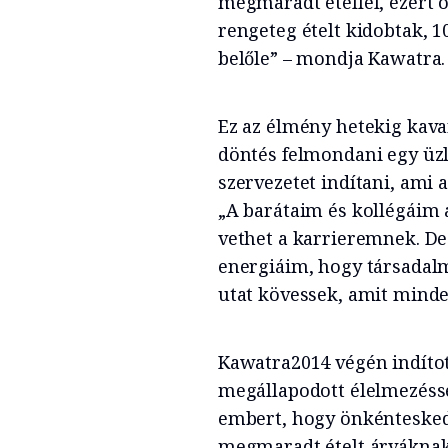
megmaradt étellel, ezért 
rengeteg ételt kidobtak, 1
belőle” – mondja Kawatra.
Ez az élmény hetekig kava
döntés felmondani egy üzl
szervezetet indítani, ami 
„A barátaim és kollégáim 
vethet a karrieremnek. De
energiáim, hogy társadal
utat kövessek, amit minde
Kawatra2014 végén indított
megállapodott élelmezésse
embert, hogy önkéntesked
megmaradt ételt árváknak