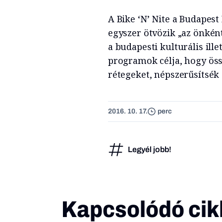
A Bike ‘N’ Nite a Budapest
egyszer ötvözik „az önként
a budapesti kulturális ille
programok célja, hogy ös
rétegeket, népszerűsítsék
2016. 10. 17.
perc
Legyél jobb!
Kapcsolódó cik