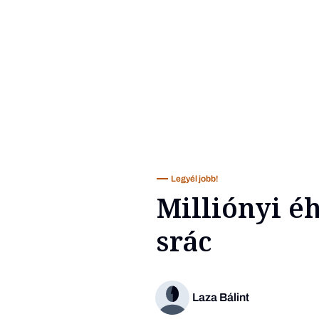
Legyél jobb!
Milliónyi éh
srác
Laza Bálint