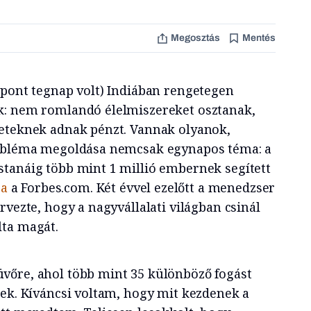
Megosztás
Mentés
(pont tegnap volt) Indiában rengetegen
k: nem romlandó élelmiszereket osztanak,
zeteknek adnak pénzt. Vannak olyanok,
robléma megoldása nemcsak egynapos téma: a
tanáig több mint 1 millió embernek segített
ja
a Forbes.com. Két évvel ezelőtt a menedzser
rvezte, hogy a nagyvállalati világban csinál
lta magát.
vőre, ahol több mint 35 különböző fogást
nek. Kíváncsi voltam, hogy mit kezdenek a