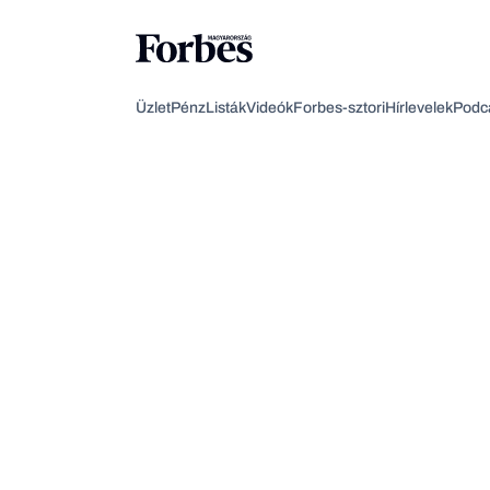
Üzlet
Pénz
Listák
Videók
Forbes-sztori
Hírlevelek
Podc