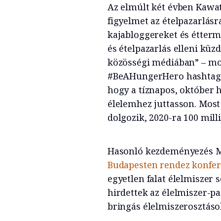
Az elmúlt két évben Kawatr
figyelmet az ételpazarlásr
kajabloggereket és étterm
és ételpazarlás elleni küz
közösségi médiában” – mo
#BeAHungerHero hashtagge
hogy a tíznapos, október 
élelemhez juttasson. Mos
dolgozik, 2020-ra 100 mil
Hasonló kezdeményezés Ma
Budapesten rendez konfer
egyetlen falat élelmiszer 
hirdettek az élelmiszer-pa
bringás élelmiszerosztáso