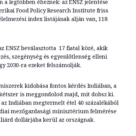
on a legtöbben éheznek: az ENSZ jelentése
rikai Food Policy Research Institute friss
élelmezési index listájának alján van, 118
 ENSZ beválasztotta 17 fiatal közé, akik
ezés, szegénység és egyenlőtlenség elleni
gy 2030-ra ezeket felszámolják.
miszerek kidobása fontos kérdés Indiában, a
 kétszer is meggondolod majd, mit dobsz ki.
 az Indiában megtermelt étel 40 százalékából
indiai mezőgazdasági minisztérium felmérése
lliárd dollárjába kerül az országnak.