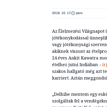
2016. 10. 17.
perc
Az Élelmezési Világnapot 
jótékonykodással ünnepli
vagy jótékonysági szerve
akiknek viszont az ételp
24 éves Ankit Kawatra mos
ételhez jutni Indiában –
ír
szakos hallgató még azt te
karriert. Aztán meggondo
„Delhibe mentem egy eskü
szolgáltak fel a vendégek