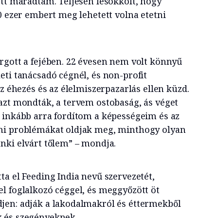
ott maradtam. Teljesen lesokkolt, hogy
0 ezer embert meg lehetett volna etetni
rgott a fejében. 22 évesen nem volt könnyű
eti tanácsadó cégnél, és non-profit
az éhezés és az élelmiszerpazarlás ellen küzd.
azt mondták, a tervem ostobaság, ás véget
 inkább arra fordítom a képességeim és az
mi problémákat oldjak meg, minthogy olyan
nki elvárt tőlem” – mondja.
a el Feeding India nevű szervezetét,
l foglalkozó céggel, és meggyőzött öt
jen: adják a lakodalmakról és éttermekből
 és szegényeknek.