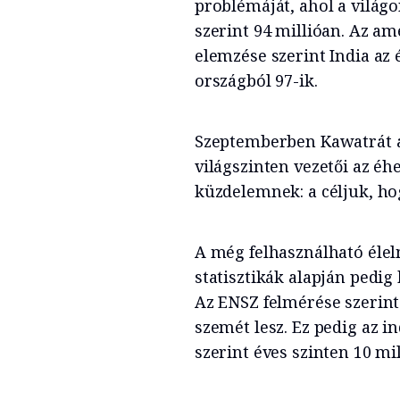
problémáját, ahol a világ
szerint 94 millióan. Az ame
elemzése szerint India az 
országból 97-ik.
Szeptemberben Kawatrát az
világszinten vezetői az éh
küzdelemnek: a céljuk, ho
A még felhasználható élel
statisztikák alapján pedig
Az ENSZ felmérése szerint
szemét lesz. Ez pedig az 
szerint éves szinten 10 mi