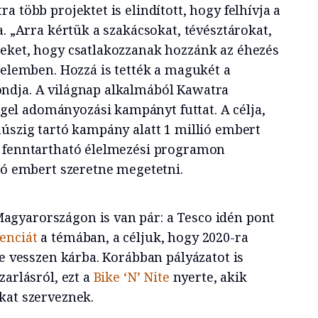
a több projektet is elindított, hogy felhívja a
a. „Arra kértük a szakácsokat, tévésztárokat,
eket, hogy csatlakozzanak hozzánk az éhezés
delemben. Hozzá is tették a magukét a
ndja. A világnap alkalmából Kawatra
l adományozási kampányt futtat. A célja,
húszig tartó kampány alatt 1 millió embert
t fenntartható élelmezési programon
lió embert szeretne megetetni.
gyarországon is van pár: a Tesco idén pont
enciát
a témában, a céljuk, hogy 2020-ra
se vesszen kárba. Korábban pályázatot is
zarlásról, ezt a
Bike ‘N’ Nite
nyerte, akik
kat szerveznek.