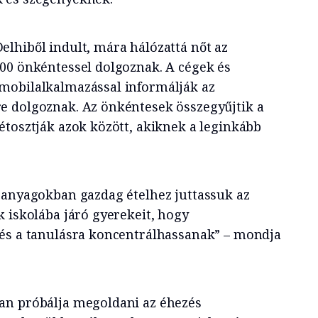
lhiből indult, mára hálózattá nőt az
00 önkéntessel dolgoznak. A cégek és
mobilalkalmazással informálják az
e dolgoznak. Az önkéntesek összegyűjtik a
étosztják azok között, akiknek a leginkább
panyagokban gazdag ételhez juttassuk az
k iskolába járó gyerekeit, hogy
 és a tanulásra koncentrálhassanak” – mondja
an próbálja megoldani az éhezés