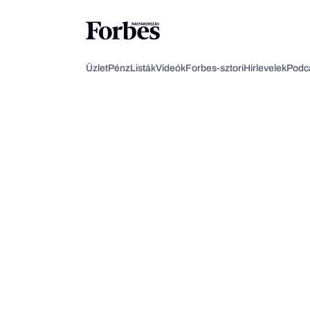
Üzlet
Pénz
Listák
Videók
Forbes-sztori
Hírlevelek
Podc