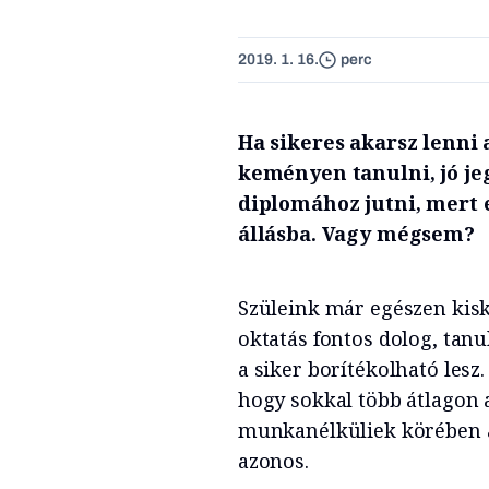
2019. 1. 16.
perc
Ha sikeres akarsz lenni 
keményen tanulni, jó jeg
diplomához jutni, mert e
állásba. Vagy mégsem?
Szüleink már egészen kisk
oktatás fontos dolog, tanu
a siker borítékolható lesz.
hogy sokkal több átlagon a
munkanélküliek körében a
azonos.