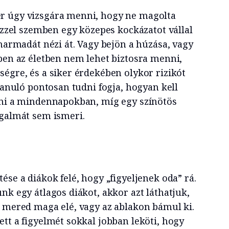
r úgy vizsgára menni, hogy ne magolta
 Ezzel szemben egy közepes kockázatot vállal
 harmadát nézi át. Vagy bejön a húzása, vagy
tben az életben nem lehet biztosra menni,
ségre, és a siker érdekében olykor rizikót
 tanuló pontosan tudni fogja, hogyan kell
lni a mindennapokban, míg egy színötös
ogalmát sem ismeri.
ése a diákok felé, hogy „figyeljenek oda” rá.
nk egy átlagos diákot, akkor azt láthatjuk,
l mered maga elé, vagy az ablakon bámul ki.
tt a figyelmét sokkal jobban leköti, hogy