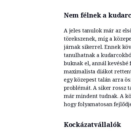
Nem félnek a kudarc
A jeles tanulok már az el
törekszenek, míg a közepe
járnak sikerrel. Ennek kö
tanulhatnak a kudarcokból
buknak el, annál kevésbé 
maximalista diákot retten
egy közepest talán arra ös
problémát. A siker rossz t
már mindent tudnak. A köz
hogy folyamatosan fejlődj
Kockázatvállalók