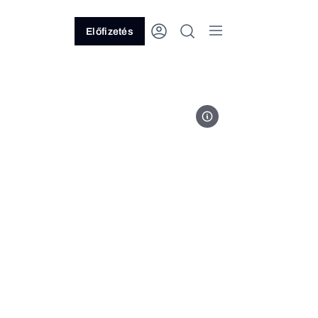
Előfizetés
Nő ceruza laptop Fotó: Jeshoot