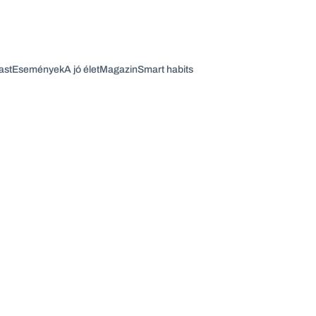
ast
Események
A jó élet
Magazin
Smart habits
Vagy fedezze fel a következő témákat
Üzlet
Pénz
Zöld
Legyél jobb!