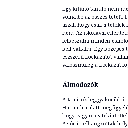
Egy kitűnő tanuló nem me
volna be az összes tételt.
azzal, hogy csak a tételek
nem. Az iskolával ellenté
felkészülni minden eshető
kell vállalni. Egy közepes
észszerű kockázatot válla
valószínűleg a kockázat f
Álmodozók
A tanárok leggyakoribb int
Ha tanóra alatt megfigyelü
hogy vagy üres tekintette
Az órán elhangzottak helye