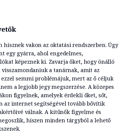
vetők
 hisznek vakon az oktatási rendszerben. Úgy
int egy gyárra, ahol engedelmes,
ókat képeznek ki. Zavarja őket, hogy önálló
ll visszamondaniuk a tanárnak, amit az
k ezzel semmi problémájuk, mert az ő céljuk
anem a legjobb jegy megszerzése. A közepes
kon figyelnek, amelyek érdekli őket, sőt,
 az internet segítségével tovább bővítik
zakértőivé válnak. A kitűnők figyelme és
egoszlik, hiszen minden tárgyból a lehető
kszenek.