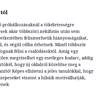
tól
ső próbálkozásuknál a tökéletességre
sek akár többszöri nekifutás után sem
vetkeztében felismerhetik hiányosságaikat,
, és végül célba érhetnek. Minél többször
fognak félni a csalódásoktól. Amíg egy
tően megviselhet egy esetleges kudarc, addig
ztökél, hogy új oldalról közelítse meg a
anító! Képes elhitetni a jeles tanulókkal, hogy
epeseket viszont a hibáik motiválhatják,
enek.