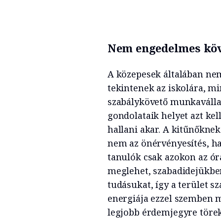
Nem engedelmes kö
A közepesek általában nem
tekintenek az iskolára, m
szabálykövető munkavállal
gondolataik helyet azt ke
hallani akar. A kitűnőkne
nem az önérvényesítés, h
tanulók csak azokon az órá
meglehet, szabadidejükben
tudásukat, így a terület s
energiája ezzel szemben m
legjobb érdemjegyre töre