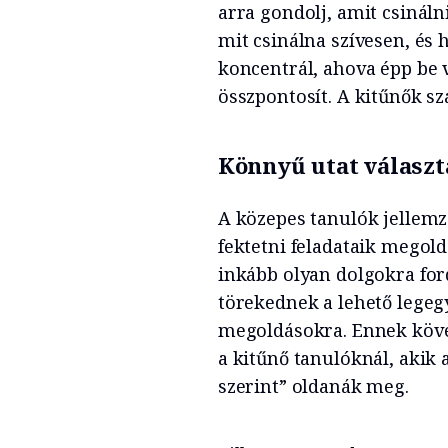
arra gondolj, amit csinálni
mit csinálna szívesen, és
koncentrál, ahova épp be v
összpontosít. A kitűnők sz
Könnyű utat válasz
A közepes tanulók jellemz
fektetni feladataik megold
inkább olyan dolgokra ford
törekednek a lehető lege
megoldásokra. Ennek köve
a kitűnő tanulóknál, akik 
szerint” oldanák meg.