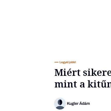
Legyél jobb!
Miért siker
mint a kitű
Kugler Ádám