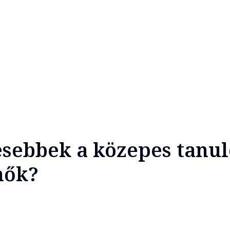
esebbek a közepes tanul
nők?