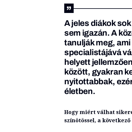
A jeles diákok so
sem igazán. A köz
tanulják meg, ami 
specialistájává v
helyett jellemzőe
között, gyakran 
nyitottabbak, ezé
életben.
Hogy miért válhat siker
színötössel, a következő