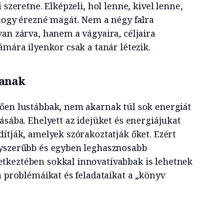
 szeretne. Elképzeli, hol lenne, kivel lenne,
 hogy érezné magát. Nem a négy falra
an zárva, hanem a vágyaira, céljaira
ámára ilyenkor csak a tanár létezik.
tanak
ően lustábbak, nem akarnak túl sok energiát
ásába. Ehelyett az idejüket és energiájukat
ítják, amelyek szórakoztatják őket. Ezért
gyszerűbb és egyben leghasznosabb
tkeztében sokkal innovatívabbak is lehetnek
a problémáikat és feladataikat a „könyv