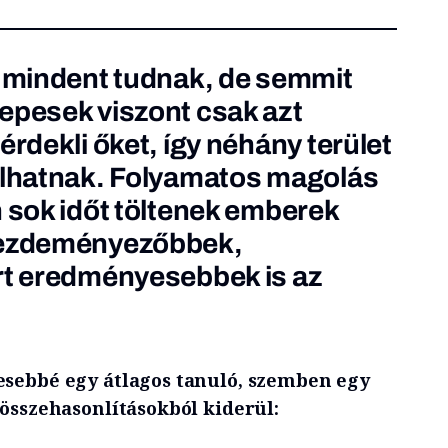
k mindent tudnak, de semmit
epesek viszont csak azt
érdekli őket, így néhány terület
álhatnak. Folyamatos magolás
n sok időt töltenek emberek
kezdeményezőbbek,
rt eredményesebbek is az
esebbé egy átlagos tanuló, szemben egy
 összehasonlításokból kiderül: