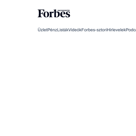
Üzlet
Pénz
Listák
Videók
Forbes-sztori
Hírlevelek
Podc