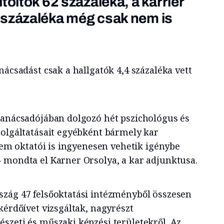
töltők 62 százaléka, a karrier
 százaléka még csak nem is
nácsadást csak a hallgatók 4,4 százaléka vett
Tanácsadójában dolgozó hét pszichológus és
zolgáltatásait egyébként bármely kar
etem oktatói is ingyenesen vehetik igénybe
 mondta el Karner Orsolya, a kar adjunktusa.
zág 47 felsőoktatási intézményből összesen
kérdőívet vizsgáltak, nagyrészt
szeti és műszaki képzési területekről. Az