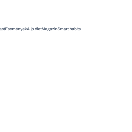
ast
Események
A jó élet
Magazin
Smart habits
Vagy fedezze fel a következő témákat
Üzlet
Pénz
Zöld
Legyél jobb!