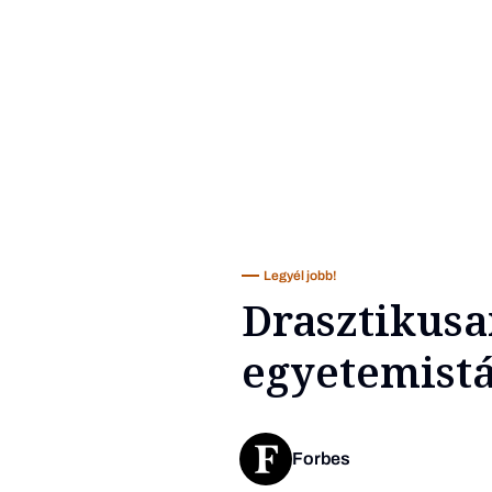
Legyél jobb!
Drasztikusa
egyetemistá
Forbes