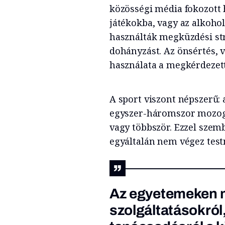
közösségi média fokozott h
játékokba, vagy az alkoh
használták megküzdési str
dohányzást. Az önsértés, 
használata a megkérdezett
A sport viszont népszerű:
egyszer-háromszor mozog, 
vagy többször. Ezzel szemb
egyáltalán nem végez tes
Az egyetemeken 
szolgáltatásokról,