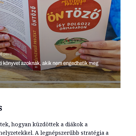
7 perc
a: 8 ajándékötlet, amivel támogathatod szeretteid
ngedhetik
s
ztek, hogyan küzdöttek a diákok a
helyzetekkel. A legnépszerűbb stratégia a