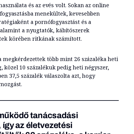
asználata és az evés volt. Sokan az online
olfogyasztásba menekültek, kevesebben
atégiaként a pornófogyasztást és a
valamint a nyugtatók, kábítószerek
ek körében ritkának számított.
 a megkérdezettek több mint 26 százaléka heti
közel 10 százalékuk pedig heti négyszer,
en 37,5 százalék válaszolta azt, hogy
tmozgást.
működő tanácsadási
 így az életvezetési