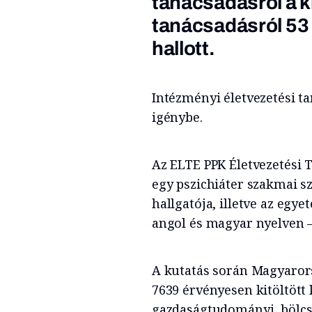
tanácsadásról a ki
tanácsadásról 53
hallott.
Intézményi életvezetési ta
igénybe.
Az ELTE PPK Életvezetési 
egy pszichiáter szakmai s
hallgatója, illetve az egy
angol és magyar nyelven –
A kutatás során Magyarors
7639 érvényesen kitöltött 
gazdaságtudományi, bölcsé