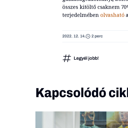
összes kitöltő csaknem 70%
terjedelmében
olvasható
a
2022. 12. 14.
2 perc
Legyél jobb!
Kapcsolódó cik