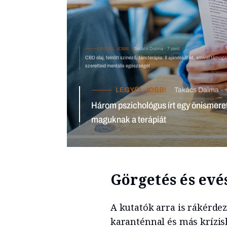
LEGYÉL JOBB!
Takács Dalma
CBD olaj, felnőtt színező, táncterápi
mentális egészségét
LEGYÉL JOBB!
Takács Dalma
8 perc
Három pszichológus írt egy önismereti könyvet azoknak, akik nem e
meg maguknak a terápiát
Görgetés és evé
A kutatók arra is rákérde
karanténnal és más krízis