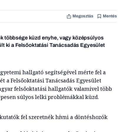
Megosztás
Mentés
ók többsége küzd enyhe, vagy középsúlyos
lt ki a Felsőoktatási Tanácsadás Egyesület
gyetemi hallgató segítségével mérte fel a
ét a Felsőoktatási Tanácsadás Egyesület
agyar felsőoktatási hallgatók valamivel több
epesen súlyos lelki problémákkal küzd.
 kutatók fel szeretnék hívni a döntéshozók