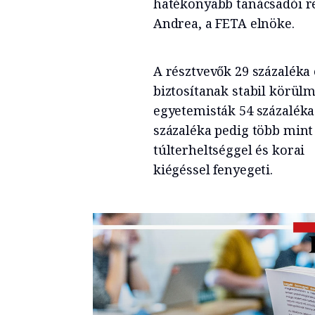
hatékonyabb tanácsadói r
Andrea, a FETA elnöke.
A résztvevők 29 százaléka
biztosítanak stabil körü
egyetemisták 54 százaléka 
százaléka pedig több mint
túlterheltséggel és korai
kiégéssel fenyegeti.