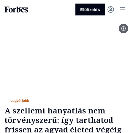
Előfizetés
Seb
Vagy fedezze fel a következő
témákat
Üzlet
Pénz
Zöld
Legyél jobb!
Legyél jobb
A szellemi hanyatlás nem
törvényszerű: így tarthatod
frissen az agyad életed végéig