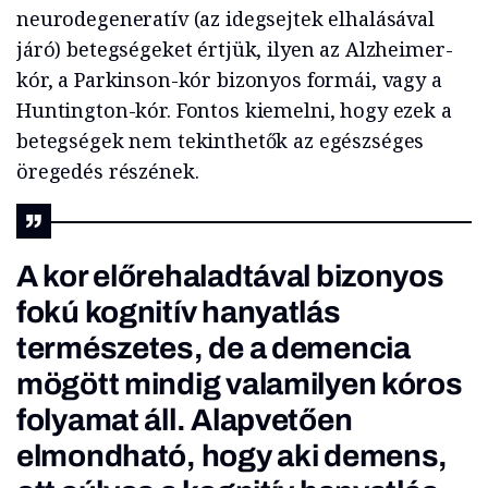
neurodegeneratív (az idegsejtek elhalásával
járó) betegségeket értjük, ilyen az Alzheimer-
kór, a Parkinson-kór bizonyos formái, vagy a
Huntington-kór. Fontos kiemelni, hogy ezek a
betegségek nem tekinthetők az egészséges
öregedés részének.
A kor előrehaladtával bizonyos
fokú kognitív hanyatlás
természetes, de a demencia
mögött mindig valamilyen kóros
folyamat áll. Alapvetően
elmondható, hogy aki demens,