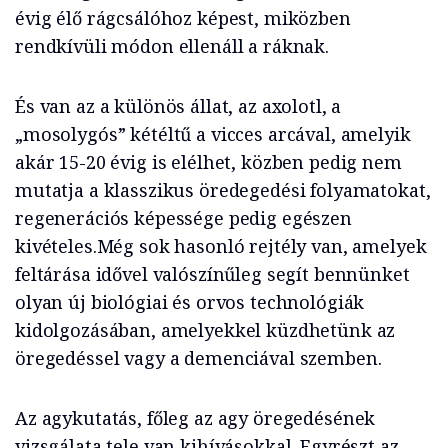
évig élő rágcsálóhoz képest, miközben
rendkívüli módon ellenáll a ráknak.
És van az a különös állat, az axolotl, a
„mosolygós” kétéltű a vicces arcával, amelyik
akár 15-20 évig is elélhet, közben pedig nem
mutatja a klasszikus öredegedési folyamatokat,
regenerációs képessége pedig egészen
kivételes.Még sok hasonló rejtély van, amelyek
feltárása idővel valószínűleg segít bennünket
olyan új biológiai és orvos technológiák
kidolgozásában, amelyekkel küzdhetünk az
öregedéssel vagy a demenciával szemben.
Az agykutatás, főleg az agy öregedésének
vizsgálata tele van kihívásokkal. Egyrészt az