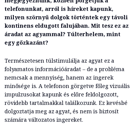
megjegyeznünk, közben pörgetjük a
telefonunkat, arról is híreket kapunk,
milyen szörnyű dolgok történtek egy távoli
kontinens eldugott falujában. Mit tesz ez az
áradat az agyammal? Túlterhelem, mint
egy gőzkazánt?
Természetesen túlstimulálja az agyat ez a
folyamatos információáradat – de a probléma
nemcsak a mennyiség, hanem az ingerek
minősége is. A telefonon görgetve főleg vizuális
impulzusokat kapunk és előre feldolgozott,
rövidebb tartalmakkal találkozunk. Ez kevésbé
dolgoztatja meg az agyat, és nem is biztosít
számára változatos ingereket.