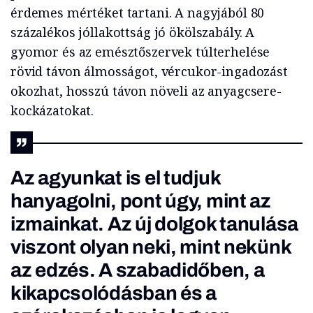
érdemes mértéket tartani. A nagyjából 80
százalékos jóllakottság jó ökölszabály. A
gyomor és az emésztőszervek túlterhelése
rövid távon álmosságot, vércukor-ingadozást
okozhat, hosszú távon növeli az anyagcsere-
kockázatokat.
Az agyunkat is el tudjuk
hanyagolni, pont úgy, mint az
izmainkat. Az új dolgok tanulása
viszont olyan neki, mint nekünk
az edzés. A szabadidőben, a
kikapcsolódásban és a