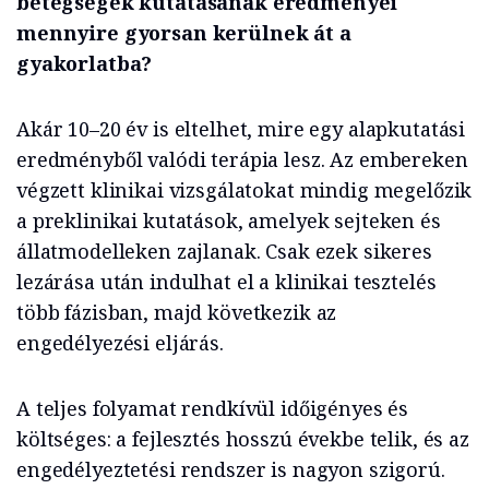
betegségek kutatásának eredményei
mennyire gyorsan kerülnek át a
gyakorlatba?
Akár 10–20 év is eltelhet, mire egy alapkutatási
eredményből valódi terápia lesz. Az embereken
végzett klinikai vizsgálatokat mindig megelőzik
a preklinikai kutatások, amelyek sejteken és
állatmodelleken zajlanak. Csak ezek sikeres
lezárása után indulhat el a klinikai tesztelés
több fázisban, majd következik az
engedélyezési eljárás.
A teljes folyamat rendkívül időigényes és
költséges: a fejlesztés hosszú évekbe telik, és az
engedélyeztetési rendszer is nagyon szigorú.