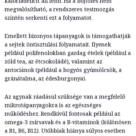
kalóriadeficit áll fenn. Ha a böjtölés nem
megvalósítható, a rendszeres testmozgás
szintén serkenti ezt a folyamatot.
Emellett bizonyos tápanyagok is támogathatják
a sejtek öntisztulási folyamatait. Ilyenek
például polifenolokban gazdag ételek (például a
zöld tea, az étcsokoládé), valamint az
antociánok (például a bogyós gyümölcsök, a
gránátalma, az édesburgonya).
Az agynak ráadásul sz­­­­­­­­­­üksége van a megfelelő
mikrotápanyagokra is az egészséges
működéshez. Rendkívül fontosak például az
omega-3 zsírsavak és a B-vitaminok (különösen
a B1, B6, B12). Utóbbiak hiánya súlyos esetben