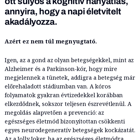
ott súlyos a kognitív hanyatlás,
annyira, hogy a napi életvitelt
akadályozza.
Azért ez nem túl megnyugtató.
Igen, az a gond az olyan betegségekkel, mint az
Alzheimer és a Parkinson-kór, hogy mire
megjelennek a tünetek, addigra a betegség már
előrehaladott stádiumban van. A kóros
folyamatok gyakran évtizedekkel korábban
elkezdődnek, sokszor teljesen észrevétlenül. A
megoldás alapvetően a prevenció: az
egészséges életmód bizonyítottan csökkenti
egyes neurodegeneratív betegségek kockázatát.
Az a Jolly Joker, ha az egészséges életmódra