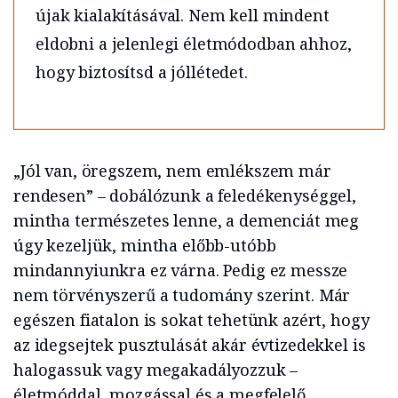
újak kialakításával. Nem kell mindent
eldobni a jelenlegi életmódodban ahhoz,
hogy biztosítsd a jóllétedet.
„Jól van, öregszem, nem emlékszem már
rendesen” – dobálózunk a feledékenységgel,
mintha természetes lenne, a demenciát meg
úgy kezeljük, mintha előbb-utóbb
mindannyiunkra ez várna. Pedig ez messze
nem törvényszerű a tudomány szerint. Már
egészen fiatalon is sokat tehetünk azért, hogy
az idegsejtek pusztulását akár évtizedekkel is
halogassuk vagy megakadályozzuk –
életmóddal, mozgással és a megfelelő