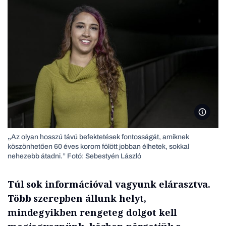
Sebest
„
Az olyan hosszú távú befektetések fontosságát, amiknek
köszönhetően 60 éves korom fölött jobban élhetek, sokkal
nehezebb átadni.” Fotó: Sebestyén László
Túl sok információval vagyunk elárasztva.
Több szerepben állunk helyt,
mindegyikben rengeteg dolgot kell