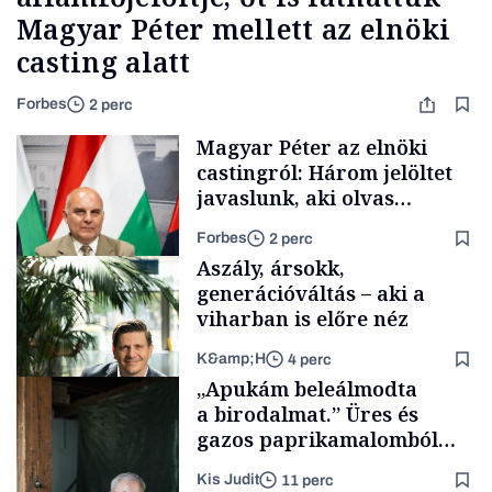
Magyar Péter mellett az elnöki
casting alatt
Forbes
2 perc
Magyar Péter az elnöki
castingról: Három jelöltet
javaslunk, aki olvas
híreket, nem fog
Forbes
2 perc
meglepődni
Aszály, ársokk,
generációváltás – aki a
viharban is előre néz
K&amp;H
4 perc
Politika
„Apukám beleálmodta
a birodalmat.” Üres és
gazos paprikamalomból
lett az igazi családi
Kis Judit
11 perc
fűszersztori
TÁMOGATÓI