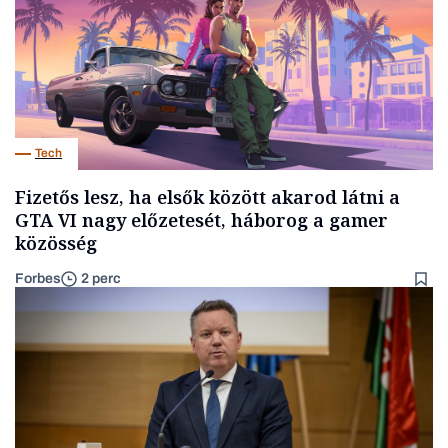
Tech
Fizetős lesz, ha elsők között akarod látni a
GTA VI nagy előzetesét, háborog a gamer
közösség
Forbes
2 perc