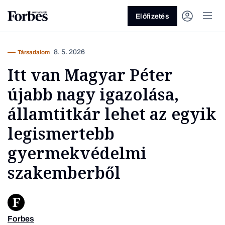
Előfizetés
8. 5. 2026
Társadalom
Itt van Magyar Péter
újabb nagy igazolása,
államtitkár lehet az egyik
legismertebb
Vagy fedezze fel a következő
gyermekvédelmi
témákat
szakemberből
Üzlet
Pénz
Zöld
Legyél jobb!
Forbes
Kép for