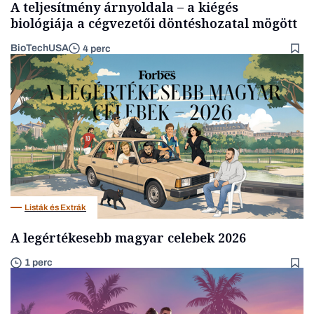
A teljesítmény árnyoldala – a kiégés
biológiája a cégvezetői döntéshozatal mögött
BioTechUSA
4 perc
Listák és Extrák
A legértékesebb magyar celebek 2026
1 perc