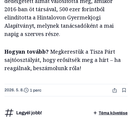
dédelgetett álmát valósította meg, amikor
2016-ban öt társával, 500 ezer forintból
elindította a Hintalovon Gyermekjogi
Alapítványt, melynek tanácsadóként a mai
napig a szerves része.
Hogyan tovább?
Megkerestük a Tisza Párt
sajtóosztályát, hogy erősítsék meg a hírt – ha
reagálnak, beszámolunk róla!
2026. 5. 8.
1 perc
Legyél jobb!
Téma követése