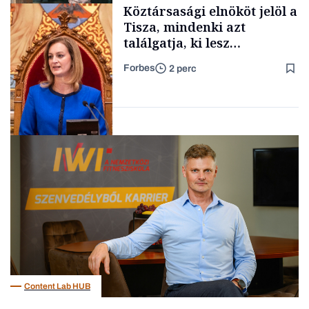
Köztársasági elnököt jelöl a
TARTALOM
Tisza, mindenki azt
találgatja, ki lesz
szombaton a befutó –
Forbes
2 perc
soroljuk az eddig felmerült
Családi
vállalkozások
neveket
Politika
Content Lab HUB