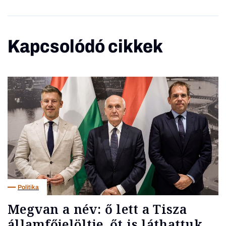
Kapcsolódó cikkek
Politika
Megvan a név: ő lett a Tisza
államfőjelöltje, őt is láthattuk