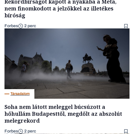
Rekordbírságot kapott a nyakába a Meta,
nem finomkodott a jelzőkkel az illetékes
bíróság
Forbes
2 perc
Társadalom
Soha nem látott meleggel búcsúzott a
hőhullám Budapesttől, megdőlt az abszolút
melegrekord
Forbes
2 perc