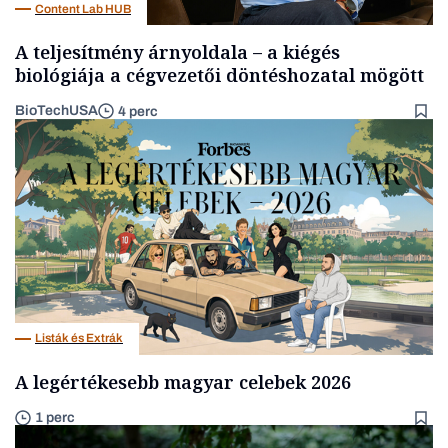
Content Lab HUB
A teljesítmény árnyoldala – a kiégés
biológiája a cégvezetői döntéshozatal mögött
BioTechUSA
4 perc
Listák és Extrák
A legértékesebb magyar celebek 2026
1 perc