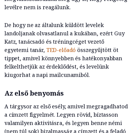
levélre nem is reagálunk.
De hogy ne az általunk küldött levelek
landoljanak olvasatlanul a kukában, ezért Guy
Katz, tanácsadó és tréningcéget vezető
egyetemi tanár,
TED-előadó
összegyűjtött öt
tippet, amivel könnyebben és hatékonyabban
felkelthetjük az érdeklődést, és levelünk
kiugorhat a napi mailcunamiból.
Az első benyomás
A tárgysor az első esély, amivel megragadhatod
a címzett figyelmét. Legyen rövid, bíztasson
valamilyen aktivitásra, és legyen benne némi
(nem túl sok) bizalmasság a címzett és a feladó