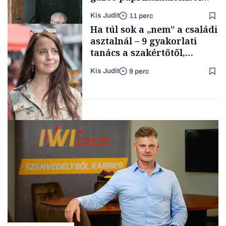
lett az igazi családi
Kis Judit
11 perc
fűszersztori
TÁMOGATÓI
Ha túl sok a „nem” a családi
TARTALOM
asztalnál – 9 gyakorlati
tanács a szakértőtől,
hogyan legyünk jól etető
Kis Judit
9 perc
szülők
Családi
vállalkozások
Gasztró