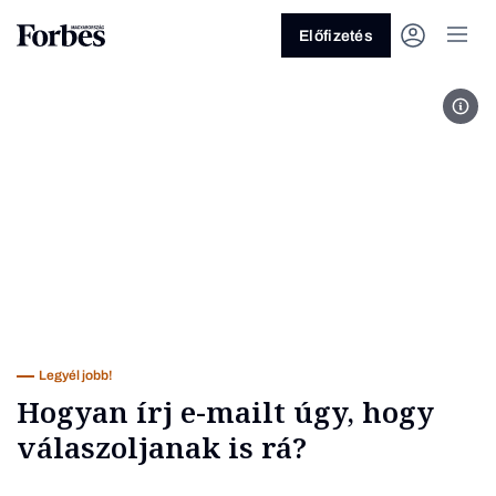
Előfizetés
Fot
Vagy fedezze fel a következő
témákat
Üzlet
Pénz
Zöld
Legyél jobb!
Legyél jobb!
Hogyan írj e-mailt úgy, hogy
válaszoljanak is rá?