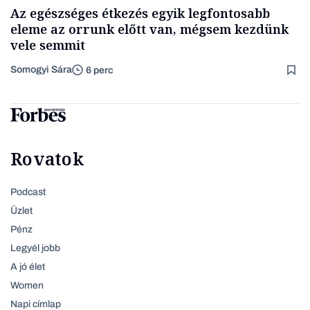
Az egészséges étkezés egyik legfontosabb
eleme az orrunk előtt van, mégsem kezdünk
vele semmit
Somogyi Sára
6 perc
Rovatok
Podcast
Üzlet
Pénz
Legyél jobb
A jó élet
Women
Napi címlap