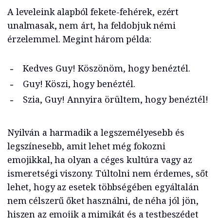
A leveleink alapból fekete-fehérek, ezért
unalmasak, nem árt, ha feldobjuk némi
érzelemmel. Megint három példa:
Kedves Guy! Köszönöm, hogy benéztél.
Guy! Köszi, hogy benéztél.
Szia, Guy! Annyira örültem, hogy benéztél!
Nyilván a harmadik a legszemélyesebb és
legszínesebb, amit lehet még fokozni
emojikkal, ha olyan a céges kultúra vagy az
ismeretségi viszony. Túltolni nem érdemes, sőt
lehet, hogy az esetek többségében egyáltalán
nem célszerű őket használni, de néha jól jön,
hiszen az emojik a mimikát és a testbeszédet