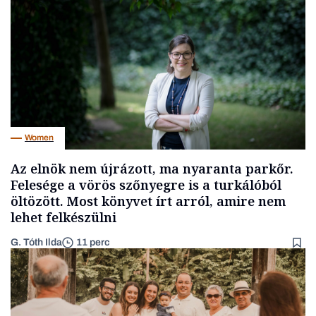
Women
Az elnök nem újrázott, ma nyaranta parkőr.
Felesége a vörös szőnyegre is a turkálóból
öltözött. Most könyvet írt arról, amire nem
lehet felkészülni
G. Tóth Ilda
11 perc