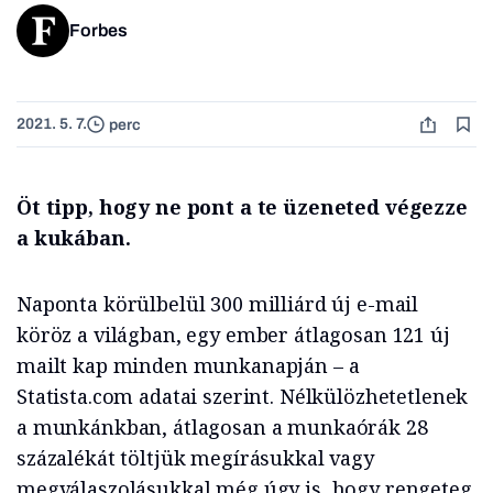
Forbes
2021. 5. 7.
perc
Öt tipp, hogy ne pont a te üzeneted végezze
a kukában.
Naponta körülbelül 300 milliárd új e-mail
köröz a világban, egy ember átlagosan 121 új
mailt kap minden munkanapján – a
Statista.com adatai szerint. Nélkülözhetetlenek
a munkánkban, átlagosan a munkaórák 28
százalékát töltjük megírásukkal vagy
megválaszolásukkal még úgy is, hogy rengeteg