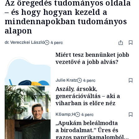
Az öregedés tudományos oldala
– és hogy hogyan kezeld a
mindennapokban tudományos
alapon
dr. Vereczkei László
4 perc
Miért tesz bennünket jobb
vezetővé a jobb alvás?
Julie Kratz
4 perc
Aszály, ársokk,
generációváltás – aki a
viharban is előre néz
K&amp;H
4 perc
Smart habits
„Apukám beleálmodta
a birodalmat.” Üres és
gazos paprikamalomból