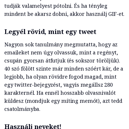
tudják valamelyest pótolni. És ha tényleg
mindent be akarsz dobni, akkor használj GIF-et.
Legyél rövid, mint egy tweet
Nagyon sok tanulmány megmutatta, hogy az
emaileket nem úgy olvassuk, mint a regényt,
csupán gyorsan átfutjuk (és sokszor töröljük).
40 szó fölött szinte már minden szóért kár, de a
legjobb, ha olyan rövidre fogod magad, mint
egy twitter-bejegyzést, vagyis megállsz 280
karakternél. Ha ennél hosszabb olvasnivalót
küldesz (mondjuk egy míting memót), azt tedd
csatolmányba.
Használj neveket!