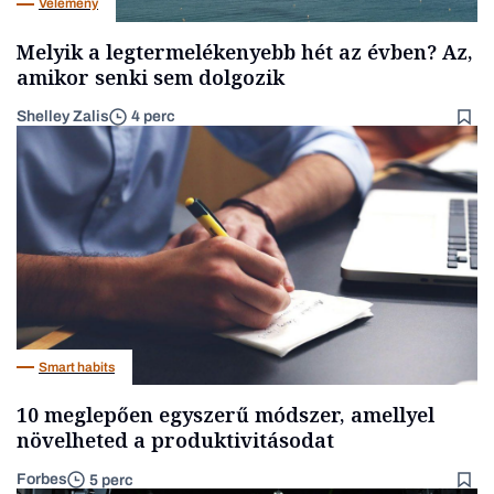
Vélemény
Melyik a legtermelékenyebb hét az évben? Az,
amikor senki sem dolgozik
Shelley Zalis
4 perc
Smart habits
10 meglepően egyszerű módszer, amellyel
növelheted a produktivitásodat
Forbes
5 perc