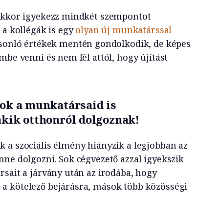
 akkor igyekezz mindkét szempontot
 a kollégák is egy
olyan új munkatárssal
asonló értékek mentén gondolkodik, de képes
mbe venni és nem fél attól, hogy újítást
zok a munkatársaid is
akik otthonról dolgoznak!
 a szociális élmény hiányzik a legjobban az
nne dolgozni. Sok cégvezető azzal igyekszik
rsait a járvány után az irodába, hogy
a kötelező bejárásra, mások több közösségi