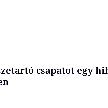
szetartó csapatot egy hi
en