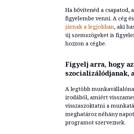
Ha bővítenéd a csapatod,
figyelembe venni. A cég és
járnak a legjobban
, aki h
új szemszögeket is figyele
hozzon a cégbe.
Figyelj arra, hogy a
szocializálódjanak, 
A legtöbb munkavállalónak
irodából, amiért visszame
visszaszoktatni a munkatá
meghatároz néhány napot 
programot szerveznek.