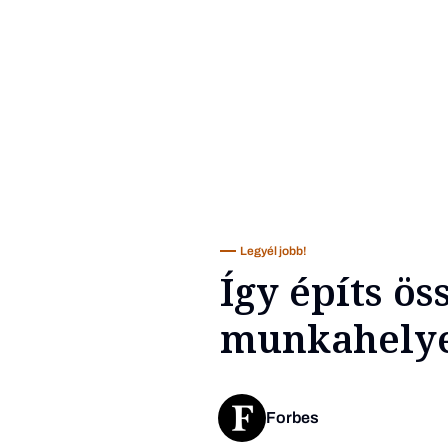
Legyél jobb!
Így építs ös
munkahely
Forbes