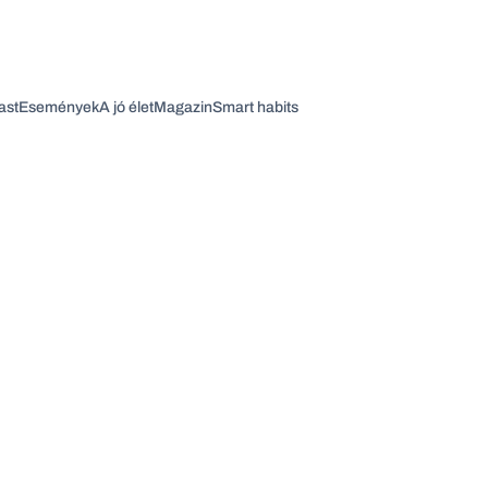
ast
Események
A jó élet
Magazin
Smart habits
Vagy fedezze fel a következő témákat
Üzlet
Pénz
Zöld
Legyél jobb!