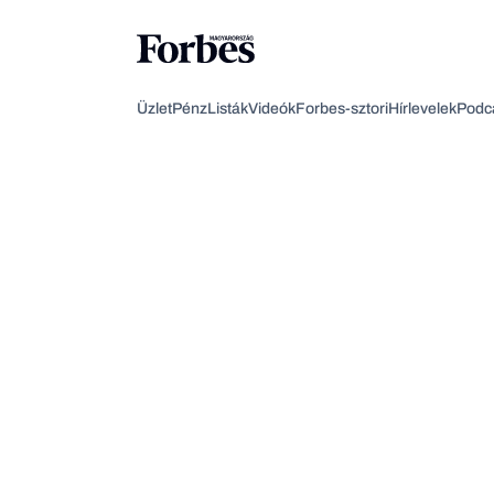
Üzlet
Pénz
Listák
Videók
Forbes-sztori
Hírlevelek
Podc