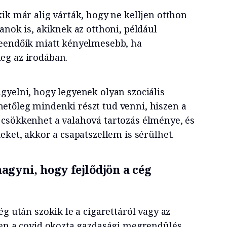
ik már alig várták, hogy ne kelljen otthon
anok is, akiknek az otthoni, például
teendőik miatt kényelmesebb, ha
eg az irodában.
gyelni, hogy legyenek olyan szociális
tőleg mindenki részt tud venni, hiszen a
csökkenhet a valahová tartozás élménye, és
eket, akkor a csapatszellem is sérülhet.
gyni, hogy fejlődjön a cég
ég után szokik le a cigarettáról vagy az
ben a covid okozta gazdasági megrendülés