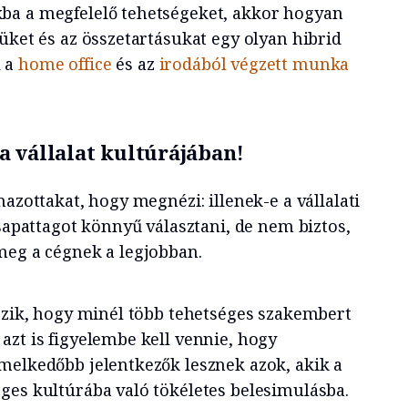
ba a megfelelő tehetségeket, akkor hogyan
üket és az összetartásukat egy olyan hibrid
l a
home office
és az
irodából végzett munka
a vállalat kultúrájában!
mazottakat, hogy megnézi: illenek-e a vállalati
csapattagot könnyű választani, de nem biztos,
meg a cégnek a legjobban.
kszik, hogy minél több tehetséges szakembert
azt is figyelembe kell vennie, hogy
melkedőbb jelentkezők lesznek azok, akik a
ges kultúrába való tökéletes belesimulásba.