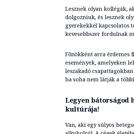
Lesznek olyan kollégák, ak
dolgozniuk, és lesznek oly
gyerekekkel kapcsolatos 
kevesebbszer fordulnak m
Főnökként arra érdemes fi
események, amelyeken lehe
leszakadó csapattagokban 
ha soha nem látják a többi
Legyen bátorságod ha
kultúrája!
Van, aki egy súlyos betegs
alkoholról. A cégek életé