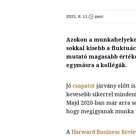
2021. 8. 11.
perc
Azokon a munkahelyeken
sokkal kisebb a fluktuác
mutató magasabb értéke
egymásra a kollégák.
Jó
csapatot
járvány előtt i
kevesebb sikerrel mindenfé
Majd 2020-ban már arra s
hogy megigyanak munka ut
A
Harward Business Revi