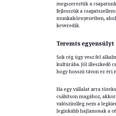
megszereztük a csapatunk
fejlesszük a csapatszellem
munkakörnyezetben, aho
keveredik.
Teremts egyensúlyt 
Sok cég úgy vesz fel alkal
kultúrába. Jól illeszkedő 
hogy hosszú távon ez éri 
Ha egy vállalat arra töre
csábítson magához, akkor 
valószínűleg nem a legkie
leginkább hajlamosak a cé