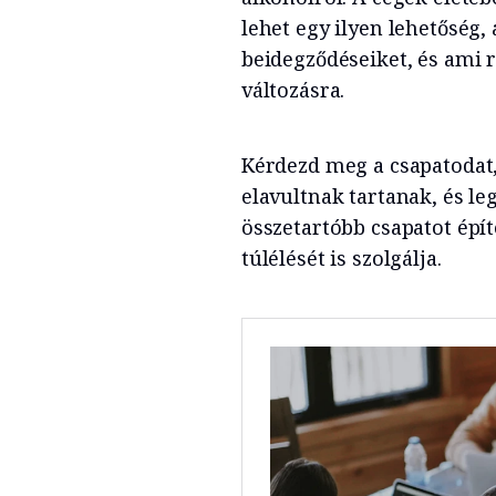
lehet egy ilyen lehetőség,
beidegződéseiket, és ami r
változásra.
Kérdezd meg a csapatodat
elavultnak tartanak, és leg
összetartóbb csapatot épít
túlélését is szolgálja.