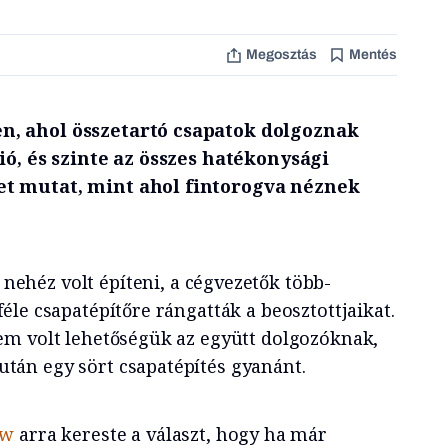
Megosztás
Mentés
, ahol összetartó csapatok dolgoznak
ió, és szinte az összes hatékonysági
t mutat, mint ahol fintorogva néznek
s nehéz volt építeni, a cégvezetők több-
le csapatépítőre rángatták a beosztottjaikat.
em volt lehetőségük az együtt dolgozóknak,
án egy sört csapatépítés gyanánt.
ew
arra kereste a választ, hogy ha már