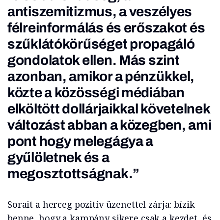
antiszemitizmus, a veszélyes
félreinformálás és erőszakot és
szűklátókörűséget propagáló
gondolatok ellen. Más szint
azonban, amikor a pénzükkel,
közte a közösségi médiában
elköltött dollárjaikkal követelnek
változást abban a közegben, ami
pont hogy melegágya a
gyűlöletnek és a
megosztottságnak.”
Sorait a herceg pozitív üzenettel zárja: bízik
benne, hogy a kampány sikere csak a kezdet, és