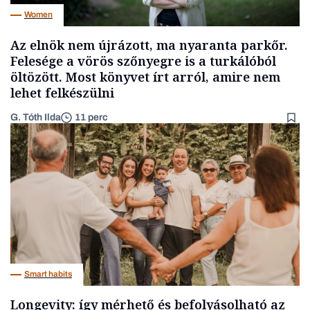
Women
Az elnök nem újrázott, ma nyaranta parkőr.
Felesége a vörös szőnyegre is a turkálóból
öltözött. Most könyvet írt arról, amire nem
lehet felkészülni
G. Tóth Ilda
11 perc
Smart habits
Longevity: így mérhető és befolyásolható az