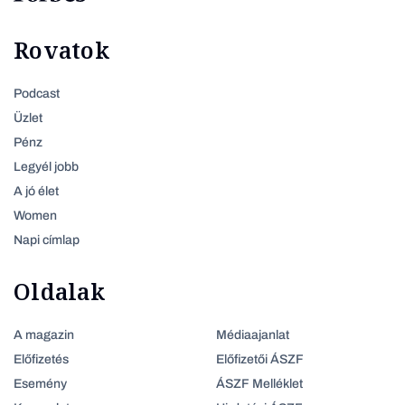
Rovatok
Podcast
Üzlet
Pénz
Legyél jobb
A jó élet
Women
Napi címlap
Oldalak
A magazin
Médiaajanlat
Előfizetés
Előfizetői ÁSZF
Esemény
ÁSZF Melléklet