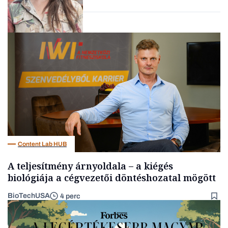
Gasztró
Content Lab HUB
A teljesítmény árnyoldala – a kiégés
biológiája a cégvezetői döntéshozatal mögött
BioTechUSA
4 perc