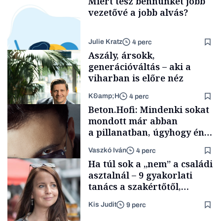
Miért tesz bennünket jobb
vezetővé a jobb alvás?
Julie Kratz
4 perc
Aszály, ársokk,
generációváltás – aki a
viharban is előre néz
K&amp;H
4 perc
Smart habits
Beton.Hofi: Mindenki sokat
mondott már abban
a pillanatban, úgyhogy én
a legsarkosabb
Vaszkó Iván
4 perc
gondolataimat akartam
TÁMOGATÓI
Ha túl sok a „nem” a családi
TARTALOM
kimondani
asztalnál – 9 gyakorlati
tanács a szakértőtől,
hogyan legyünk jól etető
Kis Judit
9 perc
szülők
Forbes-sztori