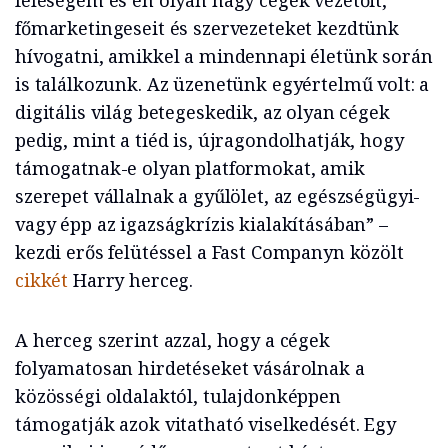
feleségem és én olyan nagy cégek vezetőit,
főmarketingeseit és szervezeteket kezdtünk
hívogatni, amikkel a mindennapi életünk során
is találkozunk. Az üzenetünk egyértelmű volt: a
digitális világ betegeskedik, az olyan cégek
pedig, mint a tiéd is, újragondolhatják, hogy
támogatnak-e olyan platformokat, amik
szerepet vállalnak a gyűlölet, az egészségügyi-
vagy épp az igazságkrízis kialakításában” –
kezdi erős felütéssel a Fast Companyn közölt
cikkét
Harry herceg.
A herceg szerint azzal, hogy a cégek
folyamatosan hirdetéseket vásárolnak a
közösségi oldalaktól, tulajdonképpen
támogatják azok vitatható viselkedését. Egy