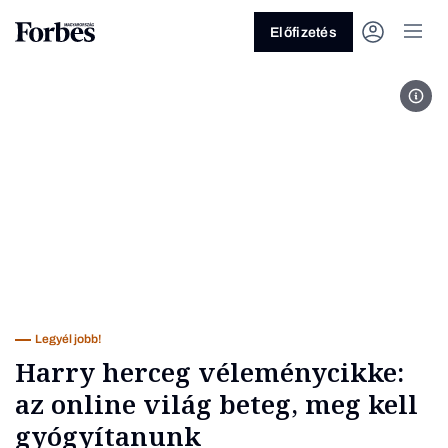
Előfizetés
Kép:
Vagy fedezze fel a következő
témákat
Üzlet
Pénz
Zöld
Legyél jobb!
Legyél jobb!
Harry herceg véleménycikke:
az online világ beteg, meg kell
gyógyítanunk