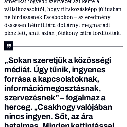
amerikai jogvédő szervezet azt kérte a
vállalkozásoktól, hogy tiltakozásképp júliusban
ne hirdessenek Facebookon – az eredmény
összesen hétmilliárd dollárnyi megmaradt
pénz lett, amit aztán jótékony célra fordítottak.
„Sokan szeretjük a közösségi
médiát. Úgy tűnik, ingyenes
forrása a kapcsolatoknak,
információmegosztásnak,
szervezésnek” – fogalmaz a
herceg. „Csakhogy valójában
nincs ingyen. Sőt, az ára
hatalmas. Minden kattintással