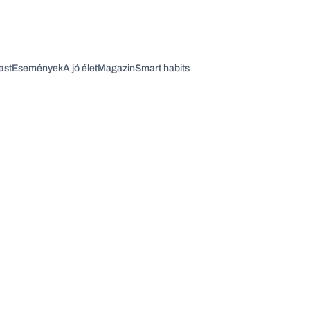
ast
Események
A jó élet
Magazin
Smart habits
Vagy fedezze fel a következő témákat
Üzlet
Pénz
Zöld
Legyél jobb!