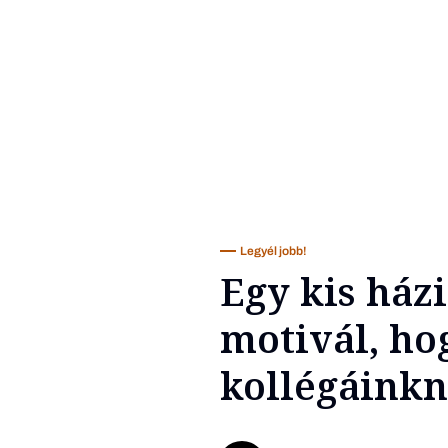
Legyél jobb!
Egy kis ház
motivál, ho
kollégáinkn