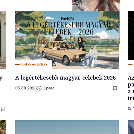
Gasztró
Listák és Extrák
y
A legértékesebb magyar celebek 2026
Az
pa
05.08.2026
1 perc
a 
ír
G. 