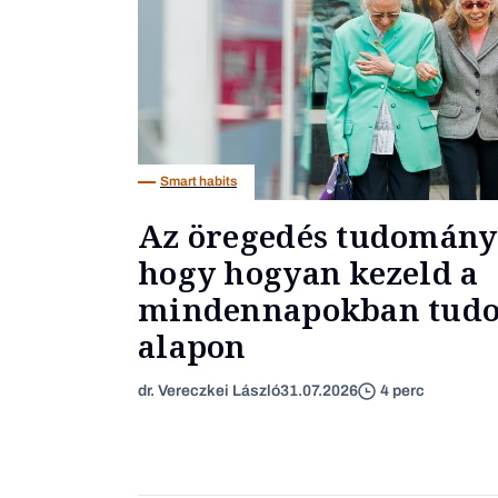
Smart habits
Az öregedés tudományo
hogy hogyan kezeld a
mindennapokban tud
alapon
dr. Vereczkei László
31.07.2026
4 perc