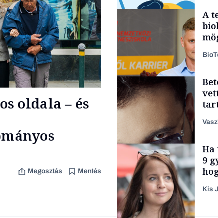
A t
bio
mög
Bio
Bet
Smart habits
vet
s oldala – és
tar
zen
Vasz
ományos
Ha 
Content Lab HUB
9 g
hog
Megosztás
Mentés
Kis J
Forbes-sztori