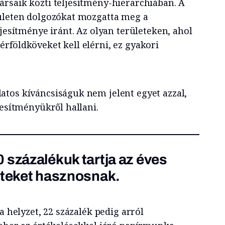
rsaik közti teljesítmény-hierarchiában. A
rületen dolgozókat mozgatta meg a
ljesítménye iránt. Az olyan területeken, ahol
rföldköveket kell elérni, ez gyakori
tos kíváncsiságuk nem jelent egyet azzal,
jesítményükről hallani.
 százalékuk tartja az éves
eteket hasznosnak.
a helyzet, 22 százalék pedig arról