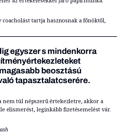
teher az értékelésekkel járó papírmunka.
v coacholást tartja hasznosnak a főnöktől,
dig egyszer s mindenkorra
esítményértekezleteket
s magasabb beosztású
való tapasztalatcserére.
a nem túl népszerű értekezletre, akkor a
ele elismerést, leginkább fizetésemelést vár.
lash