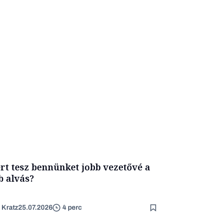
rt tesz bennünket jobb vezetővé a
b alvás?
 Kratz
25.07.2026
4 perc