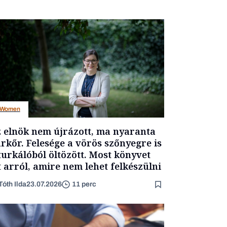
Women
 elnök nem újrázott, ma nyaranta
rkőr. Felesége a vörös szőnyegre is
turkálóból öltözött. Most könyvet
t arról, amire nem lehet felkészülni
Tóth Ilda
23.07.2026
11 perc