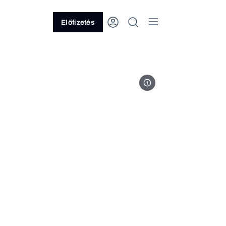
Előfizetés
Kép: Matt Lee // Unsplash