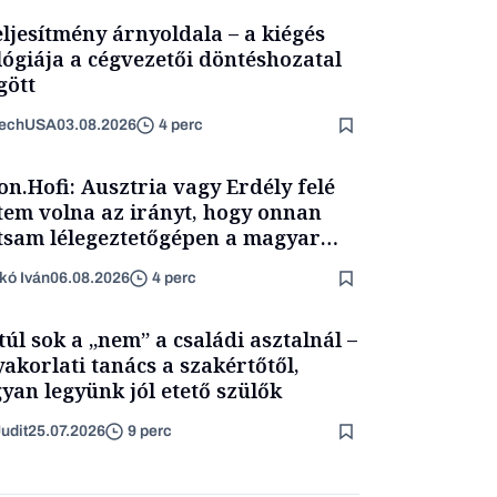
eljesítmény árnyoldala – a kiégés
lógiája a cégvezetői döntéshozatal
ött
TechUSA
03.08.2026
4 perc
on.Hofi: Ausztria vagy Erdély felé
tem volna az irányt, hogy onnan
tsam lélegeztetőgépen a magyar
ét
kó Iván
06.08.2026
4 perc
túl sok a „nem” a családi asztalnál –
yakorlati tanács a szakértőtől,
yan legyünk jól etető szülők
udit
25.07.2026
9 perc