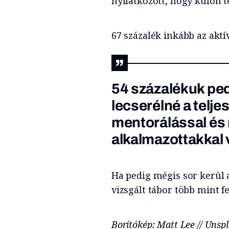
nyilatkozott, hogy külön 
67 százalék inkább az aktí
54 százalékuk pe
lecserélné a telj
mentorálással é
alkalmazottakkal 
Ha pedig mégis sor kerül 
vizsgált tábor több mint f
Borítókép: Matt Lee // Unsp