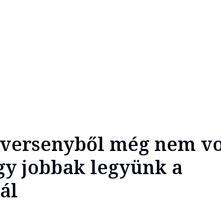
iversenyből még nem vol
gy jobbak legyünk a
ál