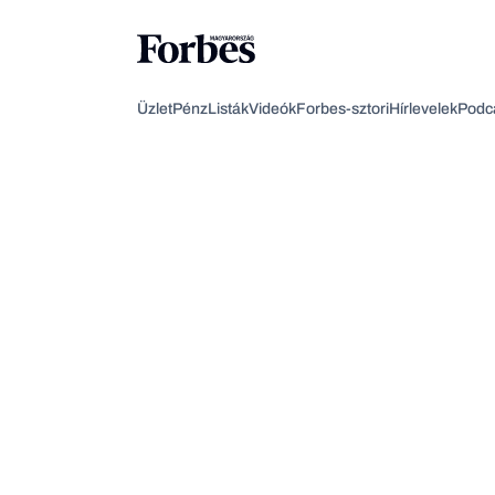
Üzlet
Pénz
Listák
Videók
Forbes-sztori
Hírlevelek
Podc