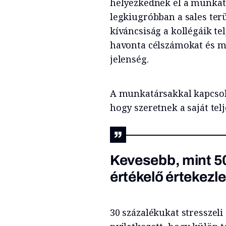
helyezkednek el a munkatá
legkiugróbban a sales te
kíváncsiság a kollégáik te
havonta célszámokat és mé
jelenség.
A munkatársakkal kapcsola
hogy szeretnek a saját tel
Kevesebb, mint 50
értékelő értekezl
30 százalékukat stresszeli 