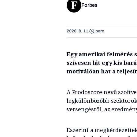
Forbes
2020. 8. 11.
perc
Egy amerikai felmérés s
szívesen lát egy kis ba
motiválóan hat a teljes
A Prodoscore nevű szoftv
legkülönbözőbb szektorok
versengésről, az eredmén
Eszerint a megkérdezettek 