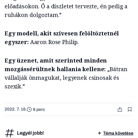
előadásokon. Ő a díszletet tervezte, én pedig a
ruhákon dolgoztam.”
Egy modell, akit szívesen felöltöztetnél
egyszer:
Aaron Rose Philip.
Egy üzenet, amit szerinted minden
mozgássérültnek hallania kellene:
„Bátran
vállalják önmagukat, legyenek csinosak és
szexik.”
2022. 7. 16.
8 perc
Legyél jobb!
Téma követése