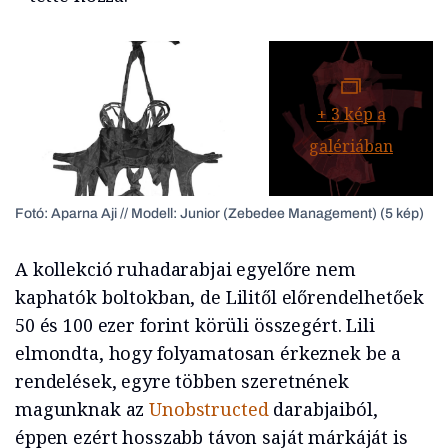
+
3
kép a
galériában
Fotó: Aparna Aji // Modell: Junior (Zebedee Management) (5 kép)
A kollekció ruhadarabjai egyelőre nem
kaphatók boltokban, de Lilitől előrendelhetőek
50 és 100 ezer forint körüli összegért. Lili
elmondta, hogy folyamatosan érkeznek be a
rendelések, egyre többen szeretnének
magunknak az
Unobstructed
darabjaiból,
éppen ezért hosszabb távon saját márkáját is