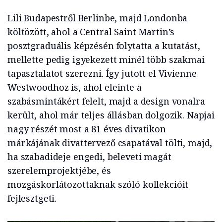
Lili Budapestről Berlinbe, majd Londonba
költözött, ahol a Central Saint Martin’s
posztgraduális képzésén folytatta a kutatást,
mellette pedig igyekezett minél több szakmai
tapasztalatot szerezni. Így jutott el Vivienne
Westwoodhoz is, ahol eleinte a
szabásmintákért felelt, majd a design vonalra
került, ahol már teljes állásban dolgozik. Napjai
nagy részét most a 81 éves divatikon
márkájának divattervező csapatával tölti, majd,
ha szabadideje engedi, beleveti magát
szerelemprojektjébe, és
mozgáskorlátozottaknak szóló kollekcióit
fejlesztgeti.