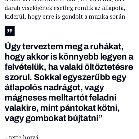
darab viselőjének esetleg romlik az állapota,
kiderül, hogy erre is gondolt a munka során.
Úgy terveztem meg a ruhákat,
hogy akkor is könnyebb legyen a
felvételük, ha valaki öltöztetésre
szorul. Sokkal egyszerűbb egy
átlapolós nadrágot, vagy
mágneses melltartót feladni
valakire, mint pántokat kötni,
vagy gombokat bújtatni”
– tette hozzá.