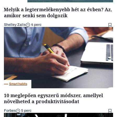
Melyik a legtermelékenyebb hét az évben? Az,
amikor senki sem dolgozik
Shelley Zalis
4 perc
Smart habits
10 meglepően egyszerű módszer, amellyel
növelheted a produktivitásodat
Forbes
5 perc