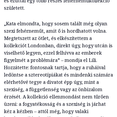
és ezúttal egy több részes fehérneműkollekció
született.
„Kata elmondta, hogy sosem talált még olyan
szexi fehérneműt, amit ő is hordhatott volna.
Megtetszett az ötlet, és elkészítettem a
kollekciót Londonban, direkt úgy, hogy utcán is
viselhető legyen, ezzel felhívva az emberek
figyelmét a problémára” – mondja el Lili.
Hozzátette: fontosnak tartja, hogy a ruháival
ledöntse a sztereotípiákat és mindenki számára
elérhetővé tegye a divatot épp úgy, mint a
szexiség, a függetlenség vagy az önbizalom
érzését. A kollekció ellenmondást nem tűrően
üzeni: a fogyatékosság és a szexiség is járhat
kéz a kézben – attól még, hogy valaki