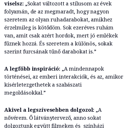
viselsz:
„Sokat változott a stílusom az évek
folyamán, de az megmaradt, hogy nagyon
szeretem az olyan ruhadarabokat, amikhez
érzelmileg is kötődöm. Sok ezeréves ruhám
van, amit csak azért hordok, mert jó emlékek
fűznek hozzá. És szeretem a különös, sokak
szerint furcsának tűnő darabokat is.”
A legfőbb inspiráció:
„A mindennapok
történései, az emberi interakciók, és az, amikor
kísérletezgethetek a szabászati
megoldásokkal.”
Akivel a legszívesebben dolgozol:
„A
nővérem. Ő látványtervező, anno sokat
dolgoztunk együtt filmeken és színházi