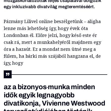
mozgáskorlátozottak teljes csapatával dolgozik
egy inkluzívabb divatvilág megteremtéséért.
Pázmány Lilivel online beszélgetünk – aligha
lenne más lehetőség így, hogy évek óta
Londonban él. Előre jelzi, hogy késő este ér
csak rá, mert a munkahelyéről majdnem egy
óra a hazaút. Ez a mondat nem ütné meg a
fülem, ha bárki más szájából hangzana el, de
így, hogy
az a bizonyos
munka minden
idők egyik legnagyobb
divatikonja, Vivienne Westwood