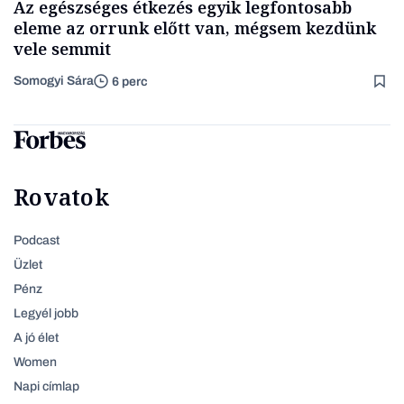
Az egészséges étkezés egyik legfontosabb
eleme az orrunk előtt van, mégsem kezdünk
vele semmit
Somogyi Sára
6 perc
Rovatok
Podcast
Üzlet
Pénz
Legyél jobb
A jó élet
Women
Napi címlap