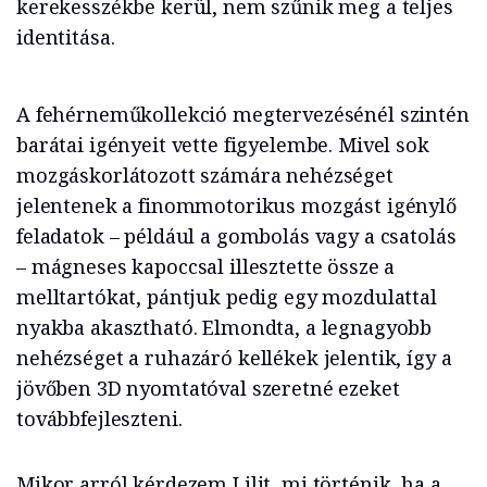
kerekesszékbe kerül, nem szűnik meg a teljes
identitása.
A fehérneműkollekció megtervezésénél szintén
barátai igényeit vette figyelembe. Mivel sok
mozgáskorlátozott számára nehézséget
jelentenek a finommotorikus mozgást igénylő
feladatok – például a gombolás vagy a csatolás
– mágneses kapoccsal illesztette össze a
melltartókat, pántjuk pedig egy mozdulattal
nyakba akasztható. Elmondta, a legnagyobb
nehézséget a ruhazáró kellékek jelentik, így a
jövőben 3D nyomtatóval szeretné ezeket
továbbfejleszteni.
Mikor arról kérdezem Lilit, mi történik, ha a