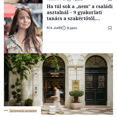
gondolataimat akartam
Content Lab HUB
Ha túl sok a „nem” a családi
kimondani
asztalnál – 9 gyakorlati
tanács a szakértőtől,
hogyan legyünk jól etető
Kis Judit
9 perc
szülők
Forbes-sztori
Gasztró
Támogatói tartalom