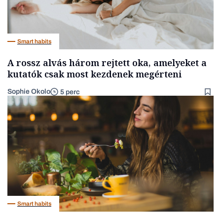
Smart habits
A rossz alvás három rejtett oka, amelyeket a
kutatók csak most kezdenek megérteni
Sophie Okolo
5 perc
Smart habits