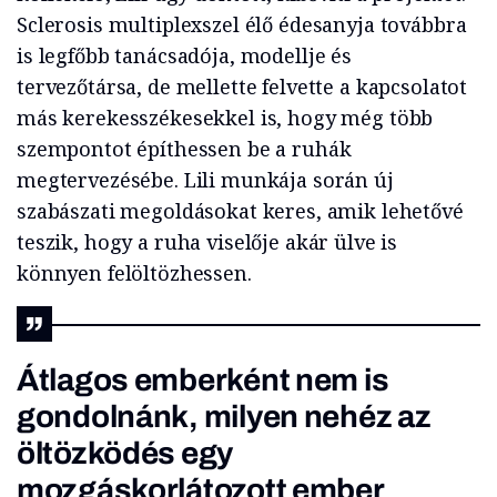
Sclerosis multiplexszel élő édesanyja továbbra
is legfőbb tanácsadója, modellje és
tervezőtársa, de mellette felvette a kapcsolatot
más kerekesszékesekkel is, hogy még több
szempontot építhessen be a ruhák
megtervezésébe. Lili munkája során új
szabászati megoldásokat keres, amik lehetővé
teszik, hogy a ruha viselője akár ülve is
könnyen felöltözhessen.
Átlagos emberként nem is
gondolnánk, milyen nehéz az
öltözködés egy
mozgáskorlátozott ember