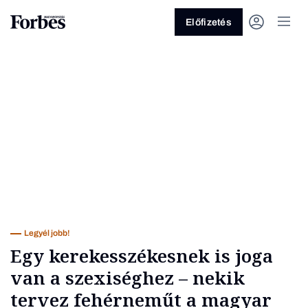
Előfizetés
Vagy fedezze fel a következő
témákat
Üzlet
Pénz
Zöld
Legyél jobb!
Legyél jobb!
Egy kerekesszékesnek is joga
van a szexiséghez – nekik
tervez fehérneműt a magyar