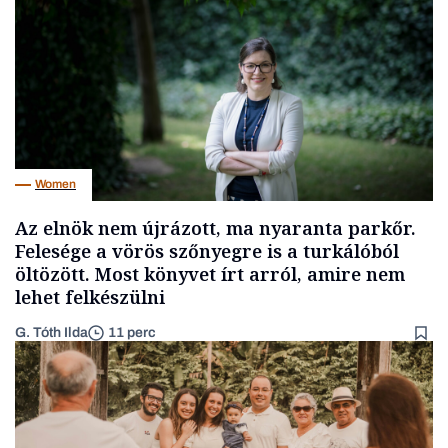
Women
Az elnök nem újrázott, ma nyaranta parkőr.
Felesége a vörös szőnyegre is a turkálóból
öltözött. Most könyvet írt arról, amire nem
lehet felkészülni
G. Tóth Ilda
11 perc