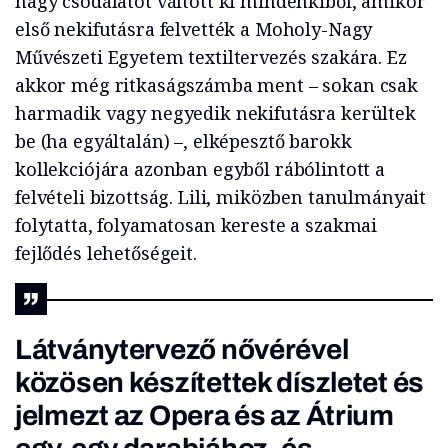
nagy csodálatot váltott ki mindenkiből, amikor
első nekifutásra felvették a Moholy-Nagy
Művészeti Egyetem textiltervezés szakára. Ez
akkor még ritkaságszámba ment – sokan csak
harmadik vagy negyedik nekifutásra kerültek
be (ha egyáltalán) –, elképesztő barokk
kollekciójára azonban egyből rábólintott a
felvételi bizottság. Lili, miközben tanulmányait
folytatta, folyamatosan kereste a szakmai
fejlődés lehetőségeit.
Látványtervező nővérével
közösen készítettek díszletet és
jelmezt az Opera és az Átrium