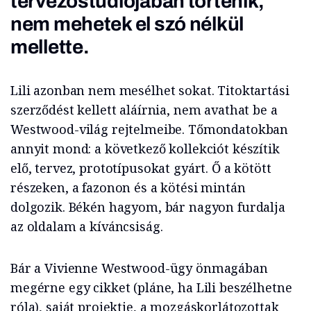
tervezőstúdiójában történik,
nem mehetek el szó nélkül
mellette.
Lili azonban nem mesélhet sokat. Titoktartási
szerződést kellett aláírnia, nem avathat be a
Westwood-világ rejtelmeibe. Tőmondatokban
annyit mond: a következő kollekciót készítik
elő, tervez, prototípusokat gyárt. Ő a kötött
részeken, a fazonon és a kötési mintán
dolgozik. Békén hagyom, bár nagyon furdalja
az oldalam a kíváncsiság.
Bár a Vivienne Westwood-ügy önmagában
megérne egy cikket (pláne, ha Lili beszélhetne
róla), saját projektje, a mozgáskorlátozottak