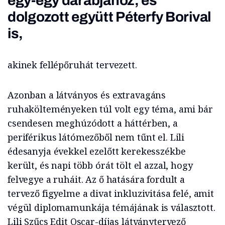
egy-egy darabjához, és
dolgozott együtt Péterfy Borival
is,
akinek fellépőruhát tervezett.
Azonban a látványos és extravagáns
ruhakölteményeken túl volt egy téma, ami bár
csendesen meghúzódott a háttérben, a
periférikus látómezőből nem tűnt el. Lili
édesanyja évekkel ezelőtt kerekesszékbe
került, és napi több órát tölt el azzal, hogy
felvegye a ruháit. Az ő hatására fordult a
tervező figyelme a divat inkluzivitása felé, amit
végül diplomamunkája témájának is választott.
Lili Szűcs Edit Oscar-díjas látványtervező