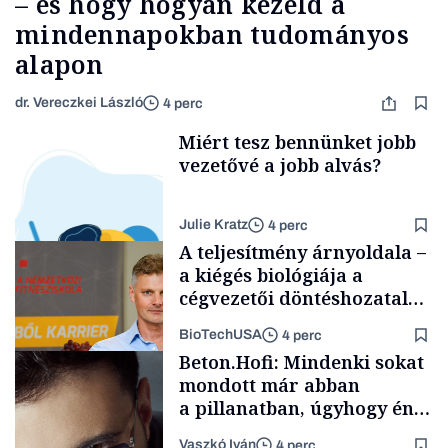
– és hogy hogyan kezeld a
mindennapokban tudományos
alapon
dr. Vereczkei László
4 perc
Miért tesz bennünket jobb
vezetővé a jobb alvás?
Julie Kratz
4 perc
A teljesítmény árnyoldala –
a kiégés biológiája a
cégvezetői döntéshozatal
mögött
BioTechUSA
4 perc
Smart habits
Beton.Hofi: Mindenki sokat
mondott már abban
a pillanatban, úgyhogy én
a legsarkosabb
Vaszkó Iván
4 perc