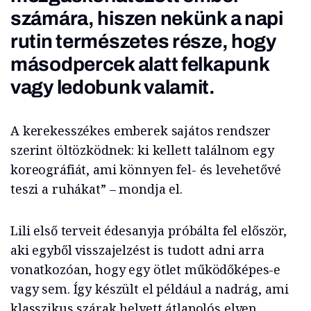
számára, hiszen nekünk a napi
rutin természetes része, hogy
másodpercek alatt felkapunk
vagy ledobunk valamit.
A kerekesszékes emberek sajátos rendszer
szerint öltözködnek: ki kellett találnom egy
koreográfiát, ami könnyen fel- és levehetővé
teszi a ruhákat” – mondja el.
Lili első terveit édesanyja próbálta fel először,
aki egyből visszajelzést is tudott adni arra
vonatkozóan, hogy egy ötlet működőképes-e
vagy sem. Így készült el például a nadrág, ami
klasszikus szárak helyett átlapolós elven