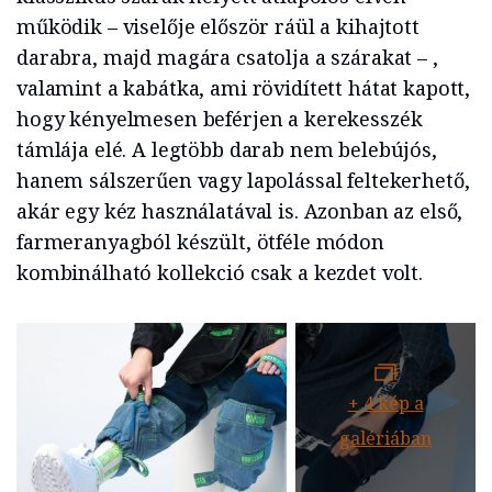
működik – viselője először ráül a kihajtott
darabra, majd magára csatolja a szárakat – ,
valamint a kabátka, ami rövidített hátat kapott,
hogy kényelmesen beférjen a kerekesszék
támlája elé. A legtöbb darab nem belebújós,
hanem sálszerűen vagy lapolással feltekerhető,
akár egy kéz használatával is. Azonban az első,
farmeranyagból készült, ötféle módon
kombinálható kollekció csak a kezdet volt.
+
4
kép a
galériában