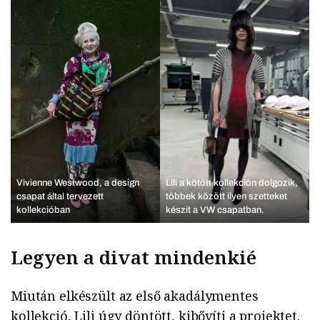
Vivienne Westwood, a design
Lili a kötött kollekción dolgozik,
csapat által tervezett
többek között ilyen szetteket
kollekcióban
készít a VW csapatban.
Legyen a divat mindenkié
Miután elkészült az első akadálymentes
kollekció, Lili úgy döntött, kibővíti a projektet.