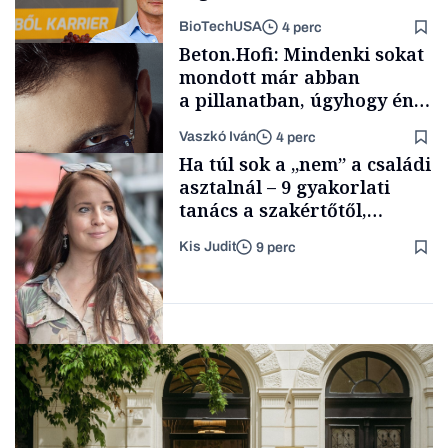
mögött
BioTechUSA
4 perc
Smart habits
Beton.Hofi: Mindenki sokat
mondott már abban
a pillanatban, úgyhogy én
a legsarkosabb
Vaszkó Iván
4 perc
gondolataimat akartam
Content Lab HUB
Ha túl sok a „nem” a családi
kimondani
asztalnál – 9 gyakorlati
tanács a szakértőtől,
hogyan legyünk jól etető
Kis Judit
9 perc
szülők
Forbes-sztori
Gasztró