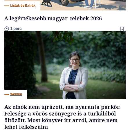
Listák és Extrák
A legértékesebb magyar celebek 2026
1 perc
Women
Az elnök nem újrázott, ma nyaranta parkőr.
Felesége a vörös szőnyegre is a turkálóból
öltözött. Most könyvet írt arról, amire nem
lehet felkészülni