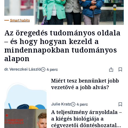
Smart habits
Az öregedés tudományos oldala
– és hogy hogyan kezeld a
mindennapokban tudományos
alapon
dr. Vereczkei László
4 perc
Miért tesz bennünket jobb
vezetővé a jobb alvás?
Julie Kratz
4 perc
A teljesítmény árnyoldala –
a kiégés biológiája a
cégvezetői döntéshozatal