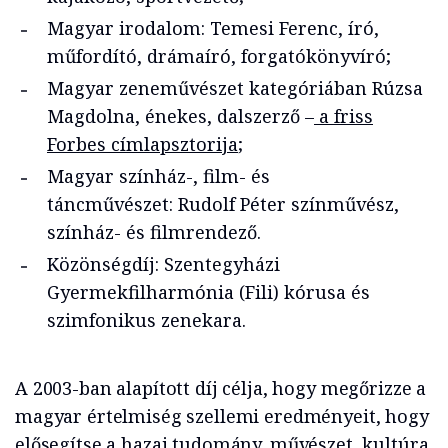
Magyar irodalom: Temesi Ferenc, író,
műfordító, drámaíró, forgatókönyvíró;
Magyar zeneművészet kategóriában Rúzsa
Magdolna, énekes, dalszerző –
a friss
Forbes címlapsztorija
;
Magyar színház-, film- és
táncművészet: Rudolf Péter színművész,
színház- és filmrendező.
Közönségdíj: Szentegyházi
Gyermekfilharmónia (Fili) kórusa és
szimfonikus zenekara.
A 2003-ban alapított díj célja, hogy megőrizze a
magyar értelmiség szellemi eredményeit, hogy
elősegítse a hazai tudomány, művészet, kultúra