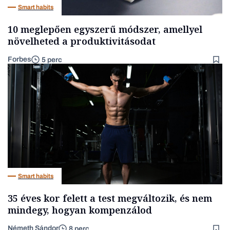
Smart habits
10 meglepően egyszerű módszer, amellyel
növelheted a produktivitásodat
Forbes
5 perc
Smart habits
35 éves kor felett a test megváltozik, és nem
mindegy, hogyan kompenzálod
Németh Sándor
8 perc