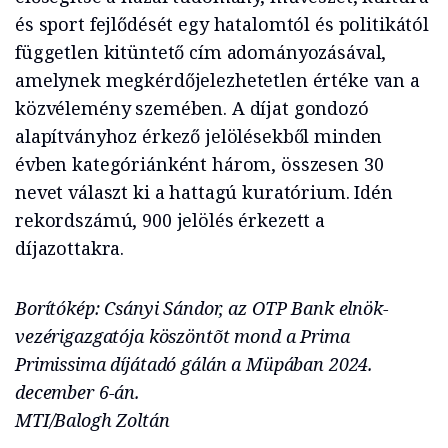
és sport fejlődését egy hatalomtól és politikától
független kitüntető cím adományozásával,
amelynek megkérdőjelezhetetlen értéke van a
közvélemény szemében. A díjat gondozó
alapítványhoz érkező jelölésekből minden
évben kategóriánként három, összesen 30
nevet választ ki a hattagú kuratórium. Idén
rekordszámú, 900 jelölés érkezett a
díjazottakra.
Borítókép: Csányi Sándor, az OTP Bank elnök-
vezérigazgatója köszöntõt mond a Prima
Primissima díjátadó gálán a Müpában 2024.
december 6-án.
MTI/Balogh Zoltán