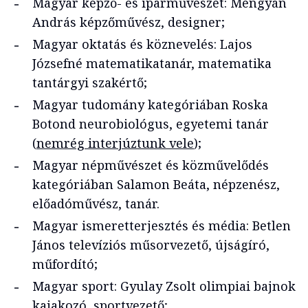
Magyar képző- és iparművészet: Mengyán
András képzőművész, designer;
Magyar oktatás és köznevelés: Lajos
Józsefné matematikatanár, matematika
tantárgyi szakértő;
Magyar tudomány kategóriában Roska
Botond neurobiológus, egyetemi tanár
(
nemrég interjúztunk vele
);
Magyar népművészet és közművelődés
kategóriában Salamon Beáta, népzenész,
előadóművész, tanár.
Magyar ismeretterjesztés és média: Betlen
János televíziós műsorvezető, újságíró,
műfordító;
Magyar sport: Gyulay Zsolt olimpiai bajnok
kajakozó, sportvezető;