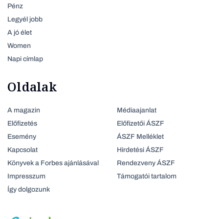
Pénz
Legyél jobb
A jó élet
Women
Napi címlap
Oldalak
A magazin
Médiaajanlat
Előfizetés
Előfizetői ÁSZF
Esemény
ÁSZF Melléklet
Kapcsolat
Hirdetési ÁSZF
Könyvek a Forbes ajánlásával
Rendezveny ÁSZF
Impresszum
Támogatói tartalom
Így dolgozunk