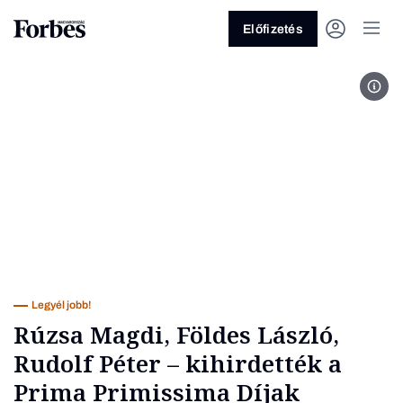
Előfizetés
Buda
Vagy fedezze fel a következő
témákat
Üzlet
Pénz
Zöld
Legyél jobb!
Legyél jobb!
Rúzsa Magdi, Földes László,
Rudolf Péter – kihirdették a
Prima Primissima Díjak