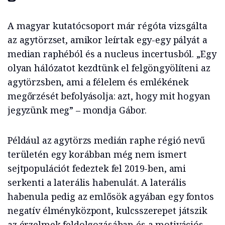
A magyar kutatócsoport már régóta vizsgálta
az agytörzset, amikor leírtak egy-egy pályát a
median raphéból és a nucleus incertusból. „Egy
olyan hálózatot kezdtünk el felgöngyölíteni az
agytörzsben, ami a félelem és emlékének
megőrzését befolyásolja: azt, hogy mit hogyan
jegyzünk meg” – mondja Gábor.
Például az agytörzs medián raphe régió nevű
területén egy korábban még nem ismert
sejtpopulációt fedeztek fel 2019-ben, ami
serkenti a laterális habenulát. A laterális
habenula pedig az emlősök agyában egy fontos
negatív élményközpont, kulcsszerepet játszik
az érzelmek feldolgozásában és a motivációs