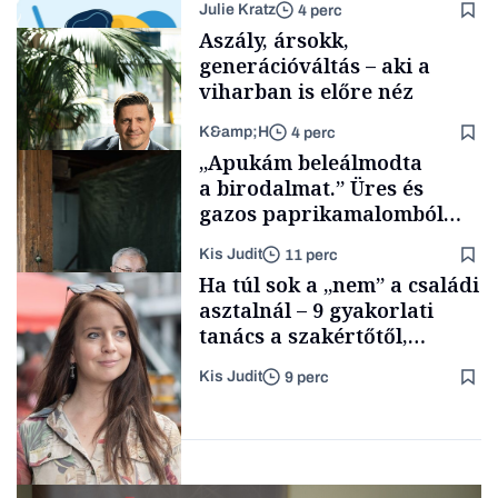
Julie Kratz
4 perc
Aszály, ársokk,
generációváltás – aki a
viharban is előre néz
K&amp;H
4 perc
Smart habits
„Apukám beleálmodta
a birodalmat.” Üres és
gazos paprikamalomból
lett az igazi családi
Kis Judit
11 perc
fűszersztori
TÁMOGATÓI
Ha túl sok a „nem” a családi
TARTALOM
asztalnál – 9 gyakorlati
tanács a szakértőtől,
hogyan legyünk jól etető
Kis Judit
9 perc
szülők
Családi
vállalkozások