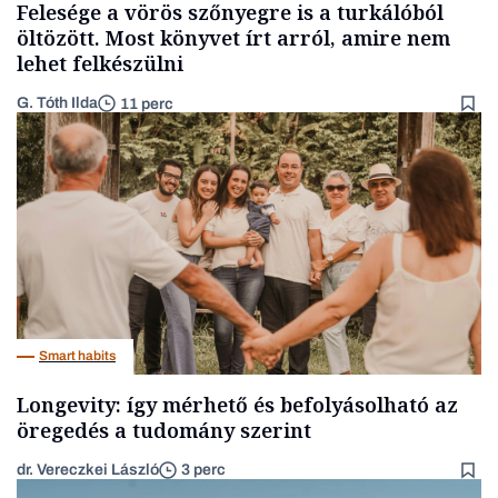
Felesége a vörös szőnyegre is a turkálóból
öltözött. Most könyvet írt arról, amire nem
lehet felkészülni
G. Tóth Ilda
11 perc
Smart habits
Longevity: így mérhető és befolyásolható az
öregedés a tudomány szerint
dr. Vereczkei László
3 perc