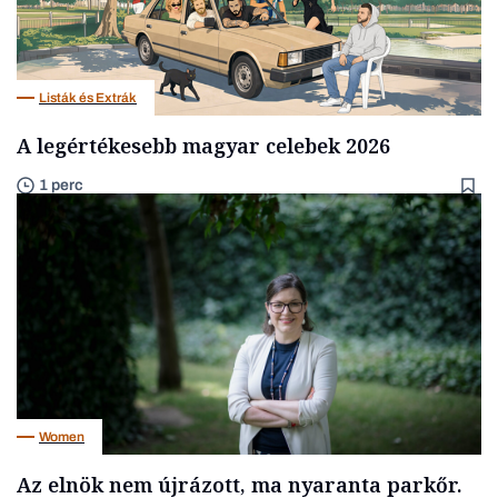
Listák és Extrák
A legértékesebb magyar celebek 2026
1 perc
Women
Az elnök nem újrázott, ma nyaranta parkőr.