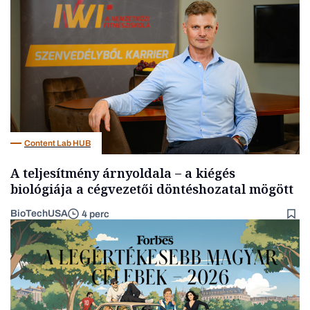
Gasztró
Content Lab HUB
A teljesítmény árnyoldala – a kiégés
biológiája a cégvezetői döntéshozatal mögött
BioTechUSA
4 perc