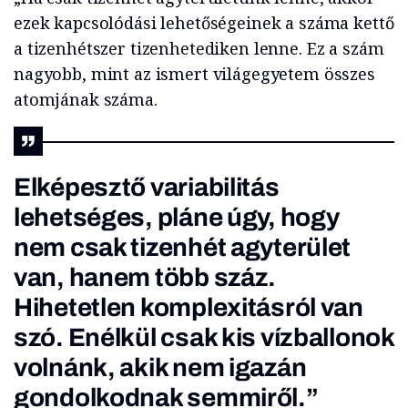
ezek kapcsolódási lehetőségeinek a száma kettő
a tizenhétszer tizenhetediken lenne. Ez a szám
nagyobb, mint az ismert világegyetem összes
atomjának száma.
Elképesztő variabilitás
lehetséges, pláne úgy, hogy
nem csak tizenhét agyterület
van, hanem több száz.
Hihetetlen komplexitásról van
szó. Enélkül csak kis vízballonok
volnánk, akik nem igazán
gondolkodnak semmiről.”