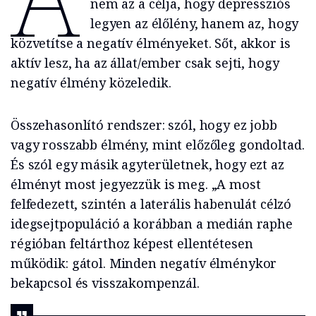
nem az a célja, hogy depressziós
legyen az élőlény, hanem az, hogy
közvetítse a negatív élményeket. Sőt, akkor is
aktív lesz, ha az állat/ember csak sejti, hogy
negatív élmény közeledik.
Összehasonlító rendszer: szól, hogy ez jobb
vagy rosszabb élmény, mint előzőleg gondoltad.
És szól egy másik agyterületnek, hogy ezt az
élményt most jegyezzük is meg. „A most
felfedezett, szintén a laterális habenulát célzó
idegsejtpopuláció a korábban a medián raphe
régióban feltárthoz képest ellentétesen
működik: gátol. Minden negatív élménykor
bekapcsol és visszakompenzál.