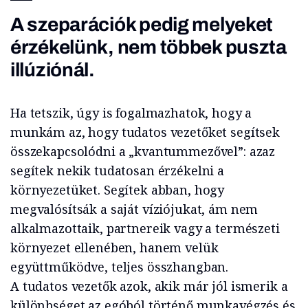
A szeparációk pedig melyeket
érzékelünk, nem többek puszta
illúziónál.
Ha tetszik, úgy is fogalmazhatok, hogy a
munkám az, hogy tudatos vezetőket segítsek
összekapcsolódni a „kvantummezővel”: azaz
segítek nekik tudatosan érzékelni a
környezetüket. Segítek abban, hogy
megvalósítsák a saját víziójukat, ám nem
alkalmazottaik, partnereik vagy a természeti
környezet ellenében, hanem velük
együttműködve, teljes összhangban.
A tudatos vezetők azok, akik már jól ismerik a
különbséget az egóból történő munkavégzés és