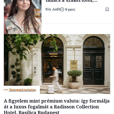
tanács a szakértőtől,
hogyan legyünk jól etető
Kis Judit
9 perc
szülők
Forbes-sztori
Gasztró
Támogatói tartalom
A figyelem mint prémium valuta: így formálja
át a luxus fogalmát a Radisson Collection
Hotel, Basilica Budapest