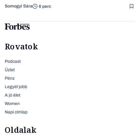
Somogyi Sára
6 perc
Rovatok
Podcast
Üzlet
Pénz
Legyél jobb
A jó élet
Women
Napi címlap
Oldalak