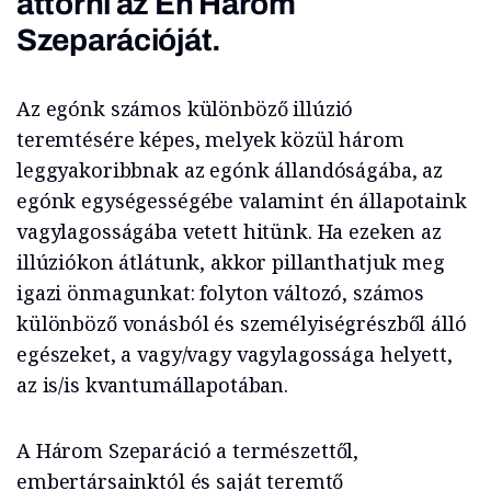
áttörni az Én Három
Szeparációját.
Az egónk számos különböző illúzió
teremtésére képes, melyek közül három
leggyakoribbnak az egónk állandóságába, az
egónk egységességébe valamint én állapotaink
vagylagosságába vetett hitünk. Ha ezeken az
illúziókon átlátunk, akkor pillanthatjuk meg
igazi önmagunkat: folyton változó, számos
különböző vonásból és személyiségrészből álló
egészeket, a vagy/vagy vagylagossága helyett,
az is/is kvantumállapotában.
A Három Szeparáció a természettől,
embertársainktól és saját teremtő