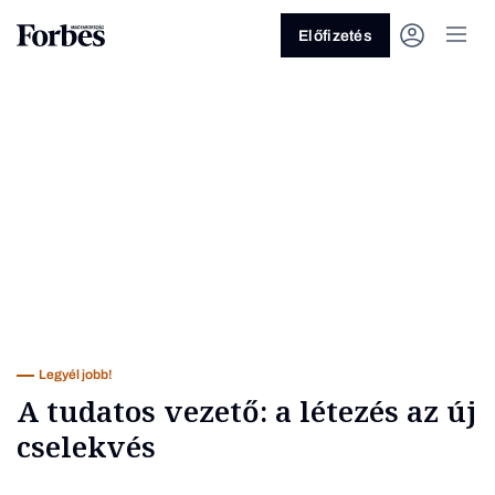
Előfizetés
Vagy fedezze fel a következő
témákat
Üzlet
Pénz
Zöld
Legyél jobb!
Legyél jobb!
A tudatos vezető: a létezés az új
cselekvés