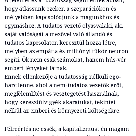
A jelenlét és a tudatosság segíthetnek abban,
hogy átlássunk ezeken a szeparációkon és
mélyebben kapcsolódjunk a magunkhoz és
egymáshoz. A tudatos vezető olyasvalaki, aki
saját valóságát a mezővel való állandó és
tudatos kapcsolaton keresztül hozza létre,
melyben az empátia és milliónyi tükör neuron
segíti. Ők nem csak számokat, hanem hús-vér
emberi lényeket látnak.
Ennek ellenkezője a tudatosság nélküli ego-
harc lenne, ahol a nem-tudatos vezetők erőt,
megfélemlítést és vesztegetést használnak,
hogy keresztülvigyék akaratukat, tekintet
nélkül az emberi és környezeti költségekre.
Félreértés ne essék, a kapitalizmust én magam