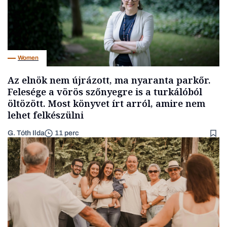
Women
Az elnök nem újrázott, ma nyaranta parkőr.
Felesége a vörös szőnyegre is a turkálóból
öltözött. Most könyvet írt arról, amire nem
lehet felkészülni
G. Tóth Ilda
11 perc