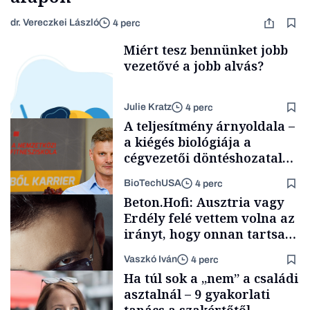
dr. Vereczkei László
4 perc
Miért tesz bennünket jobb
vezetővé a jobb alvás?
Julie Kratz
4 perc
A teljesítmény árnyoldala –
a kiégés biológiája a
cégvezetői döntéshozatal
mögött
BioTechUSA
4 perc
Smart habits
Beton.Hofi: Ausztria vagy
Erdély felé vettem volna az
irányt, hogy onnan tartsam
lélegeztetőgépen a magyar
Vaszkó Iván
4 perc
zenét
Content Lab HUB
Ha túl sok a „nem” a családi
asztalnál – 9 gyakorlati