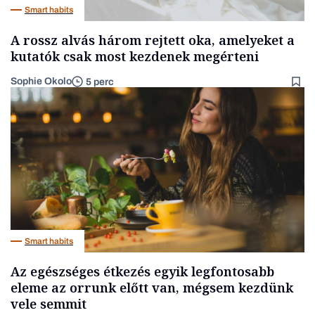
Smart habits
A rossz alvás három rejtett oka, amelyeket a
kutatók csak most kezdenek megérteni
Sophie Okolo
5 perc
Smart habits
Az egészséges étkezés egyik legfontosabb
eleme az orrunk előtt van, mégsem kezdünk
vele semmit