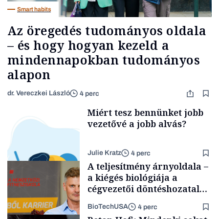
Smart habits
Az öregedés tudományos oldala
– és hogy hogyan kezeld a
mindennapokban tudományos
alapon
dr. Vereczkei László
4 perc
Miért tesz bennünket jobb
vezetővé a jobb alvás?
Julie Kratz
4 perc
A teljesítmény árnyoldala –
a kiégés biológiája a
cégvezetői döntéshozatal
mögött
BioTechUSA
4 perc
Smart habits