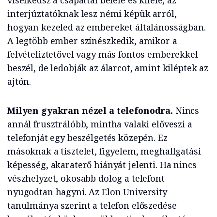
viselkedsz a csapattal befele és kifele, az
interjúztatóknak lesz némi képük arról,
hogyan kezeled az embereket általánosságban.
A legtöbb ember színészkedik, amikor a
felvételiztetővel vagy más fontos emberekkel
beszél, de ledobják az álarcot, amint kiléptek az
ajtón.
Milyen gyakran nézel a telefonodra.
Nincs
annál frusztrálóbb, mintha valaki előveszi a
telefonját egy beszélgetés közepén. Ez
másoknak a tisztelet, figyelem, meghallgatási
képesség, akaraterő hiányát jelenti. Ha nincs
vészhelyzet, okosabb dolog a telefont
nyugodtan hagyni. Az Elon University
tanulmánya szerint a telefon előszedése