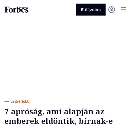
Előfizetés
Vagy fedezze fel a következő
témákat
Üzlet
Pénz
Zöld
Legyél jobb!
Legyél jobb!
7 apróság, ami alapján az
emberek eldöntik, bírnak-e