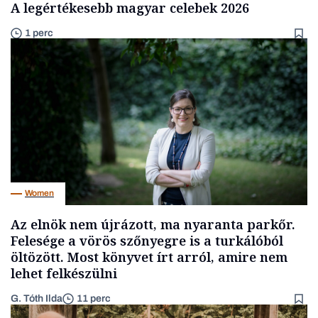
A legértékesebb magyar celebek 2026
1 perc
Women
Az elnök nem újrázott, ma nyaranta parkőr.
Felesége a vörös szőnyegre is a turkálóból
öltözött. Most könyvet írt arról, amire nem
lehet felkészülni
G. Tóth Ilda
11 perc