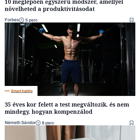
10 meglepően egyszerű módszer, amellyel
növelheted a produktivitásodat
Forbes
5 perc
Smart habits
35 éves kor felett a test megváltozik, és nem
mindegy, hogyan kompenzálod
Németh Sándor
8 perc