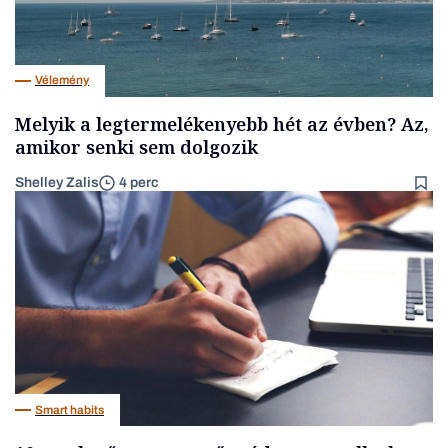
Vélemény
Melyik a legtermelékenyebb hét az évben? Az,
amikor senki sem dolgozik
Shelley Zalis
4 perc
Smart habits