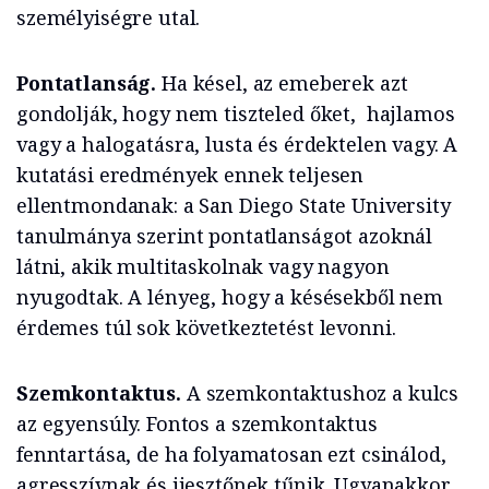
személyiségre utal.
Pontatlanság.
Ha késel, az emeberek azt
gondolják, hogy nem tiszteled őket, hajlamos
vagy a halogatásra, lusta és érdektelen vagy. A
kutatási eredmények ennek teljesen
ellentmondanak: a San Diego State University
tanulmánya szerint pontatlanságot azoknál
látni, akik multitaskolnak vagy nagyon
nyugodtak. A lényeg, hogy a késésekből nem
érdemes túl sok következtetést levonni.
Szemkontaktus.
A szemkontaktushoz a kulcs
az egyensúly. Fontos a szemkontaktus
fenntartása, de ha folyamatosan ezt csinálod,
agresszívnak és ijesztőnek tűnik. Ugyanakkor,