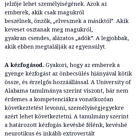
jelzője lehet személyiségének. Azok az
emberek, akik csak magukról
beszélnek, önzők, „elvesznek a másiktól”. Akik
keveset osztanak meg magukról,
gyakran csendes, alázatos „adók”. A legjobbak,
akik ebben megtalálják az egyensúlyt.
A kézfogásod.
Gyakori, hogy az emberek a
gyenge kézfogást az önbecsülés hiányával kötik
össze, és érzelgős hozzáállással. A University of
Alabama tanulmánya szerint viszont, bár nem
érdemes a kompetenciákra vonatkozóan
következtetést levonni, személyiségjegyekre
azért lehet következtetni. A tanulmány szerint
a határozott kézfogás kevésbé félénk, kevésbé
neurotikus és inkább extrovertált