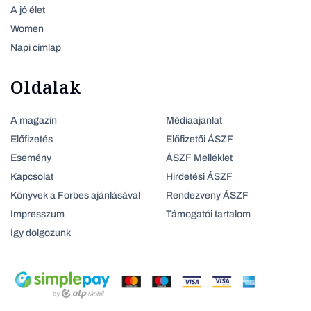
A jó élet
Women
Napi címlap
Oldalak
A magazin
Médiaajanlat
Előfizetés
Előfizetői ÁSZF
Esemény
ÁSZF Melléklet
Kapcsolat
Hirdetési ÁSZF
Könyvek a Forbes ajánlásával
Rendezveny ÁSZF
Impresszum
Támogatói tartalom
Így dolgozunk