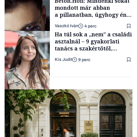
Beton.Hofi: Mindenki sokat
mondott már abban
a pillanatban, úgyhogy én
a legsarkosabb
Vaszkó Iván
4 perc
gondolataimat akartam
Content Lab HUB
Ha túl sok a „nem” a családi
kimondani
asztalnál – 9 gyakorlati
tanács a szakértőtől,
hogyan legyünk jól etető
Kis Judit
9 perc
szülők
Forbes-sztori
Gasztró