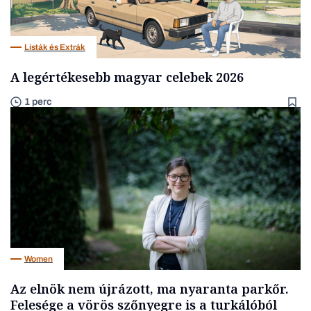
Listák és Extrák
A legértékesebb magyar celebek 2026
1 perc
Women
Az elnök nem újrázott, ma nyaranta parkőr.
Felesége a vörös szőnyegre is a turkálóból