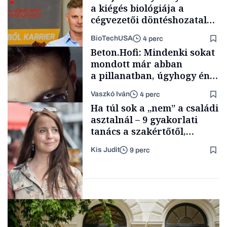
a kiégés biológiája a
cégvezetői döntéshozatal
mögött
BioTechUSA
4 perc
Smart habits
Beton.Hofi: Mindenki sokat
mondott már abban
a pillanatban, úgyhogy én
a legsarkosabb
Vaszkó Iván
4 perc
gondolataimat akartam
Content Lab HUB
Ha túl sok a „nem” a családi
kimondani
asztalnál – 9 gyakorlati
tanács a szakértőtől,
hogyan legyünk jól etető
Kis Judit
9 perc
szülők
Forbes-sztori
Gasztró