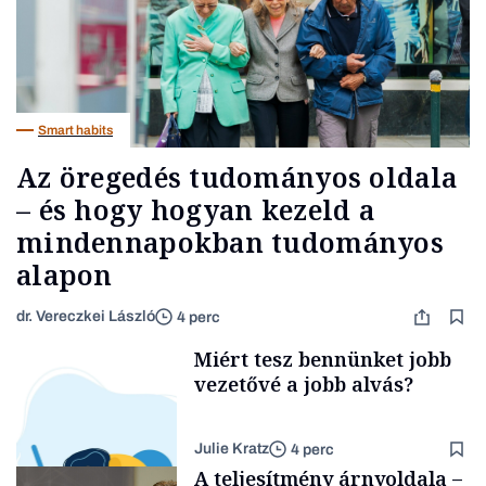
Smart habits
Az öregedés tudományos oldala
– és hogy hogyan kezeld a
mindennapokban tudományos
alapon
dr. Vereczkei László
4 perc
Miért tesz bennünket jobb
vezetővé a jobb alvás?
Julie Kratz
4 perc
A teljesítmény árnyoldala –