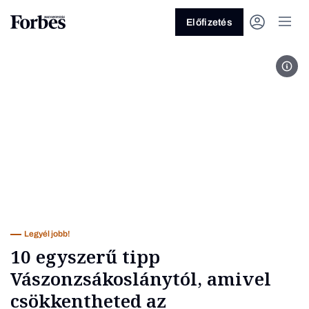
Előfizetés
Anta
Vagy fedezze fel a következő
témákat
Üzlet
Pénz
Zöld
Legyél jobb!
Legyél jobb!
10 egyszerű tipp
Vászonzsákoslánytól, amivel
csökkentheted az