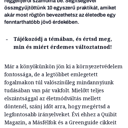
reggelijéről számolna be. Segítségével
összegyűjtöttünk 10 egyszerű praktikát, amiket
akár most rögtön bevezethetsz az életedbe egy
fenntarthatóbb jövő érdekében.
Tájékozódj a témában, és értsd meg,
min és miért érdemes változtatnod!
Már a könyökünkön jön ki a környezetvédelem
fontossága, de a legtöbbet emlegetett
fogalmakon túl valószínűleg mindannyiunk
tudásában van pár vakfolt. Mielőtt teljes
elszántsággal az életmódváltás mellett
döntenél, szánj időt arra, hogy megértsd a
legfontosabb irányelveket. Évi ehhez a Quibit
Magazin, a Másfélfok és a Greenguide cikkeit