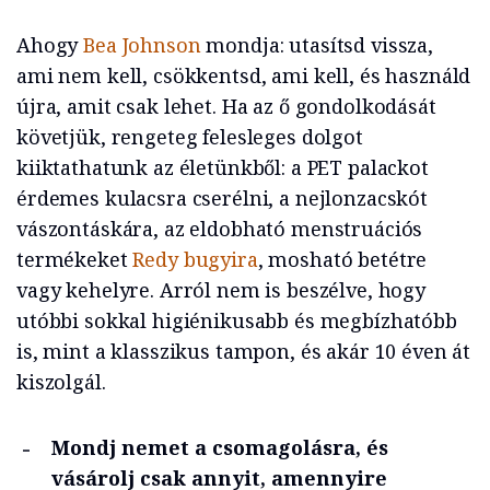
Ahogy
Bea Johnson
mondja: utasítsd vissza,
ami nem kell, csökkentsd, ami kell, és használd
újra, amit csak lehet. Ha az ő gondolkodását
követjük, rengeteg felesleges dolgot
kiiktathatunk az életünkből: a PET palackot
érdemes kulacsra cserélni, a nejlonzacskót
vászontáskára, az eldobható menstruációs
termékeket
Redy bugyira
, mosható betétre
vagy kehelyre. Arról nem is beszélve, hogy
utóbbi sokkal higiénikusabb és megbízhatóbb
is, mint a klasszikus tampon, és akár 10 éven át
kiszolgál.
Mondj nemet a csomagolásra, és
vásárolj csak annyit, amennyire