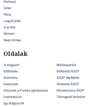
Podcast
Üzlet
Pénz
Legyél jobb
A jó élet
Women
Napi címlap
Oldalak
A magazin
Médiaajanlat
Előfizetés
Előfizetői ÁSZF
Esemény
ÁSZF Melléklet
Kapcsolat
Hirdetési ÁSZF
Könyvek a Forbes ajánlásával
Rendezveny ÁSZF
Impresszum
Támogatói tartalom
Így dolgozunk