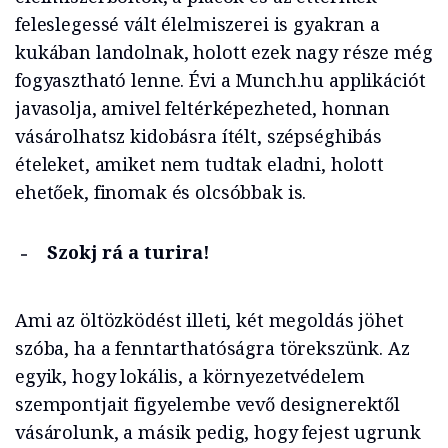
feleslegessé vált élelmiszerei is gyakran a
kukában landolnak, holott ezek nagy része még
fogyasztható lenne. Évi a Munch.hu applikációt
javasolja, amivel feltérképezheted, honnan
vásárolhatsz kidobásra ítélt, szépséghibás
ételeket, amiket nem tudtak eladni, holott
ehetőek, finomak és olcsóbbak is.
Szokj rá a turira!
Ami az öltözködést illeti, két megoldás jöhet
szóba, ha a fenntarthatóságra törekszünk. Az
egyik, hogy lokális, a környezetvédelem
szempontjait figyelembe vevő designerektől
vásárolunk, a másik pedig, hogy fejest ugrunk