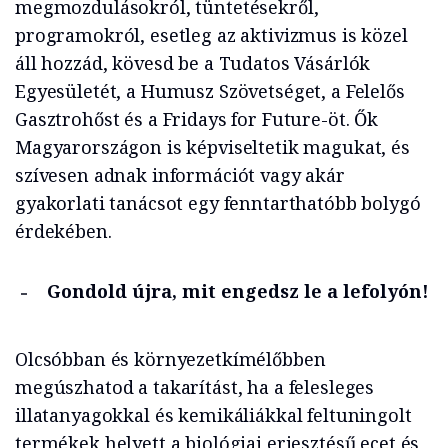
megmozdulásokról, tüntetésekről,
programokról, esetleg az aktivizmus is közel
áll hozzád, kövesd be a Tudatos Vásárlók
Egyesületét, a Humusz Szövetséget, a Felelős
Gasztrohőst és a Fridays for Future-öt. Ők
Magyarországon is képviseltetik magukat, és
szívesen adnak információt vagy akár
gyakorlati tanácsot egy fenntarthatóbb bolygó
érdekében.
Gondold újra, mit engedsz le a lefolyón!
Olcsóbban és környezetkímélőbben
megúszhatod a takarítást, ha a felesleges
illatanyagokkal és kemikáliákkal feltuningolt
termékek helyett a biológiai erjesztésű ecet és