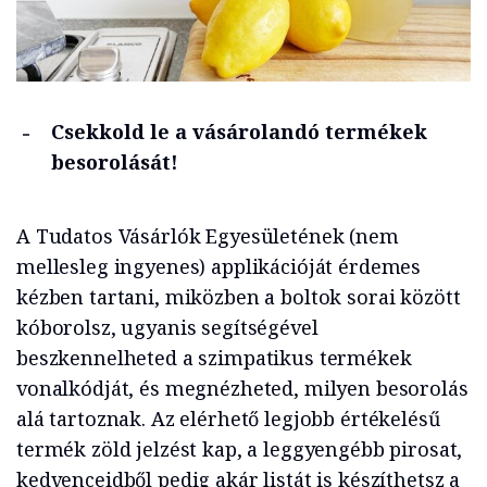
Csekkold le a vásárolandó termékek
besorolását!
A Tudatos Vásárlók Egyesületének (nem
mellesleg ingyenes) applikációját érdemes
kézben tartani, miközben a boltok sorai között
kóborolsz, ugyanis segítségével
beszkennelheted a szimpatikus termékek
vonalkódját, és megnézheted, milyen besorolás
alá tartoznak. Az elérhető legjobb értékelésű
termék zöld jelzést kap, a leggyengébb pirosat,
kedvenceidből pedig akár listát is készíthetsz a