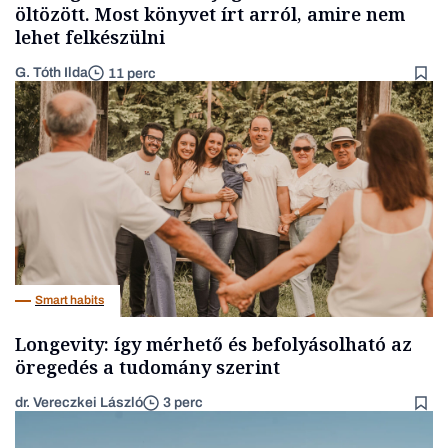
öltözött. Most könyvet írt arról, amire nem
lehet felkészülni
G. Tóth Ilda
11 perc
Smart habits
Longevity: így mérhető és befolyásolható az
öregedés a tudomány szerint
dr. Vereczkei László
3 perc