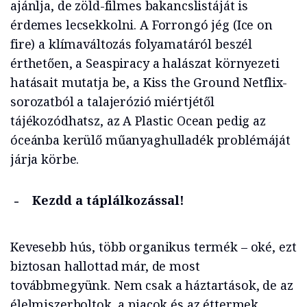
ajánlja, de zöld-filmes bakancslistáját is
érdemes lecsekkolni. A Forrongó jég (Ice on
fire) a klímaváltozás folyamatáról beszél
érthetően, a Seaspiracy a halászat környezeti
hatásait mutatja be, a Kiss the Ground Netflix-
sorozatból a talajerózió miértjétől
tájékozódhatsz, az A Plastic Ocean pedig az
óceánba kerülő műanyaghulladék problémáját
járja körbe.
Kezdd a táplálkozással!
Kevesebb hús, több organikus termék – oké, ezt
biztosan hallottad már, de most
továbbmegyünk. Nem csak a háztartások, de az
élelmiszerboltok, a piacok és az éttermek