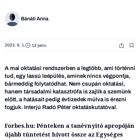
Bánáti Anna
2023. 9. 1.
12 perc
A mai oktatási rendszerben a legtöbb, ami történni
tud, egy lassú leépülés, aminek nincs végpontja,
bármeddig folytatódhat. Nem csupán oktatási,
hanem társadalmi katasztrófa is zajlik a szemünk
előtt, a hatásait pedig évtizedek múlva is érezni
fogjuk. Interjú Radó Péter oktatáskutatóval.
Forbes.hu: Pénteken a tanévnyitó apropóján
újabb tüntetést hívott össze az Egységes