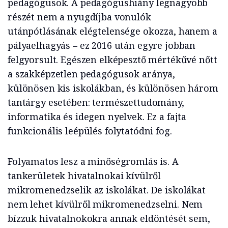
pedagógusok. A pedagógushiány legnagyobb
részét nem a nyugdíjba vonulók
utánpótlásának elégtelensége okozza, hanem a
pályaelhagyás – ez 2016 után egyre jobban
felgyorsult. Egészen elképesztő mértékűvé nőtt
a szakképzetlen pedagógusok aránya,
különösen kis iskolákban, és különösen három
tantárgy esetében: természettudomány,
informatika és idegen nyelvek. Ez a fajta
funkcionális leépülés folytatódni fog.
Folyamatos lesz a minőségromlás is. A
tankerületek hivatalnokai kívülről
mikromenedzselik az iskolákat. De iskolákat
nem lehet kívülről mikromenedzselni. Nem
bízzuk hivatalnokokra annak eldöntését sem,