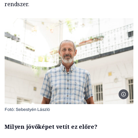
rendszer.
Radó Pé
Fotó: Sebestyén László
Milyen jövőképet vetít ez előre?