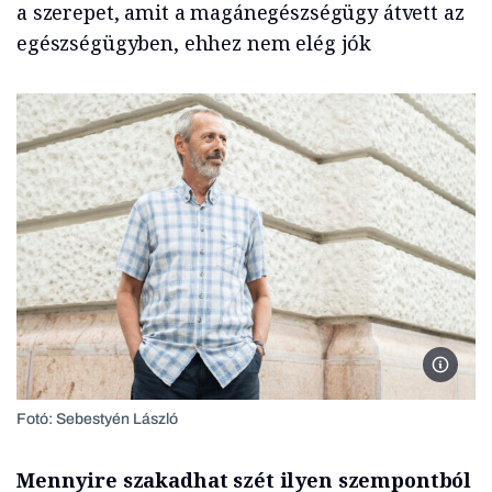
a szerepet, amit a magánegészségügy átvett az
egészségügyben, ehhez nem elég jók
Radó Pé
Fotó: Sebestyén László
Mennyire szakadhat szét ilyen szempontból