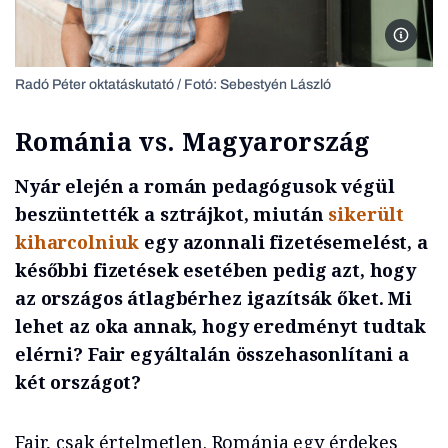
Radó Pé
Radó Péter oktatáskutató / Fotó: Sebestyén László
Románia vs. Magyarország
Nyár elején a román pedagógusok végül
beszüntették a sztrájkot, miután
sikerült
kiharcolniuk
egy azonnali fizetésemelést, a
későbbi fizetések esetében pedig azt, hogy
az országos átlagbérhez igazítsák őket. Mi
lehet az oka annak, hogy eredményt tudtak
elérni? Fair egyáltalán összehasonlítani a
két országot?
Fair, csak értelmetlen. Románia egy érdekes