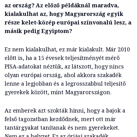
az ország? Az előző példáknál maradva,
kialakulhat az, hogy Magyarország egyik
része kelet-közép európai színvonalú lesz, a
másik pedig Egyiptom?
Ez nem kialakulhat, ez már kialakult. Már 2010
előtt is, ha a 15 évesek teljesítményét mérő
PISA-adatokat néztük, az látszott, hogy nincs
olyan európai ország, ahol akkora szakadék
lenne a legjobban és a legrosszabbul teljesítő
gyerekek között, mint Magyarországon.
Az emberek azt szokták hinni, hogy a bajok a
felső tagozatban kezdődnek, mert ott már
tantárgyakat tanítanak és nem gyerekeket.
Nem ez a helyzet. Ez az óriási szakadék