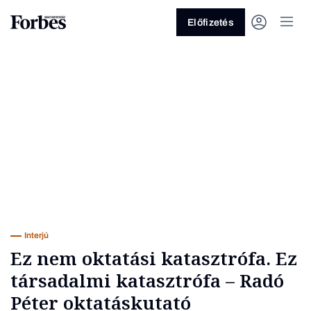
Előfizetés
Vagy fedezze fel a következő
témákat
Üzlet
Pénz
Zöld
Legyél jobb!
Interjú
Ez nem oktatási katasztrófa. Ez
társadalmi katasztrófa – Radó
Péter oktatáskutató