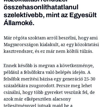
összehasonlíthatatlanul
szelektívebb, mint az Egyesült
Államoké.
Már régóta szoktam arról beszélni, hogy ami
Magyarországon kialakult, az egy közoktatási
kasztrendszer, és ez már nem költői túlzás.
Ennek később is megvan a következménye,
például a felsőfokra való belépés idején. A
felsőfok merítési bázisa egy generáció 25-30
százalékára zsugorodott. Persze meg lehet
csinálni, hogy több gyereket veszünk fel, de
azok már elképesztően alacsony
teljesítménnyel jutnak majd be a