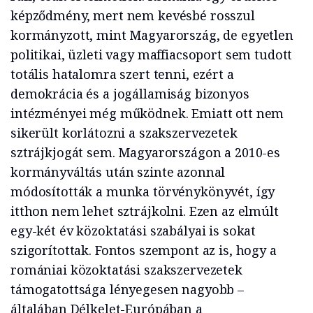
képződmény, mert nem kevésbé rosszul
kormányzott, mint Magyarország, de egyetlen
politikai, üzleti vagy maffiacsoport sem tudott
totális hatalomra szert tenni, ezért a
demokrácia és a jogállamiság bizonyos
intézményei még működnek. Emiatt ott nem
sikerült korlátozni a szakszervezetek
sztrájkjogát sem. Magyarországon a 2010-es
kormányváltás után szinte azonnal
módosították a munka törvénykönyvét, így
itthon nem lehet sztrájkolni. Ezen az elmúlt
egy-két év közoktatási szabályai is sokat
szigorítottak. Fontos szempont az is, hogy a
romániai közoktatási szakszervezetek
támogatottsága lényegesen nagyobb –
általában Délkelet-Európában a