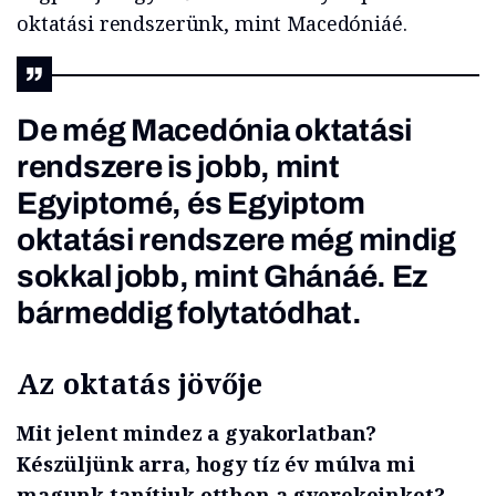
oktatási rendszerünk, mint Macedóniáé.
De még Macedónia oktatási
rendszere is jobb, mint
Egyiptomé, és Egyiptom
oktatási rendszere még mindig
sokkal jobb, mint Ghánáé. Ez
bármeddig folytatódhat.
Az oktatás jövője
Mit jelent mindez a gyakorlatban?
Készüljünk arra, hogy tíz év múlva mi
magunk tanítjuk otthon a gyerekeinket?