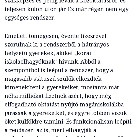
szakképzés és pedig levált a közoktatásról és
teljesen külön úton jár. Ez már régen nem egy
egységes rendszer.
Emellett tömegesen, évente tízezrével
szorulnak ki a rendszerből a hátrányos
helyzetű gyerekek, akiket „korai
iskolaelhagyóknak” hívunk. Abból a
szempontból is leépül a rendszer, hogy a
magasabb státuszú szülők elkezdték
kimenekíteni a gyerekeiket, mostanra már
néha milliókat fizetnek azért, hogy még
elfogadható oktatást nyújtó magániskolákba
járassák a gyerekeiket, és egyre többen viszik
őket külföldre tanulni. És funkcionálisan leépíti
a rendszert az is, mert elhagyják a