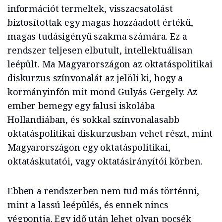
információt termeltek, visszacsatolást
biztosítottak egy magas hozzáadott értékű,
magas tudásigényű szakma számára. Ez a
rendszer teljesen elbutult, intellektuálisan
leépült. Ma Magyarországon az oktatáspolitikai
diskurzus színvonalát az jelöli ki, hogy a
kormányinfón mit mond Gulyás Gergely. Az
ember bemegy egy falusi iskolába
Hollandiában, és sokkal színvonalasabb
oktatáspolitikai diskurzusban vehet részt, mint
Magyarországon egy oktatáspolitikai,
oktatáskutatói, vagy oktatásirányítói körben.
Ebben a rendszerben nem tud más történni,
mint a lassú leépülés, és ennek nincs
végpontja. Egy idő után lehet olyan pocsék