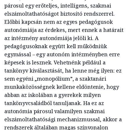
párosul egy erőteljes, intelligens, szakmai
elszámoltathatóságot biztosító rendszerrel.
Előbbi kapcsán nem az egyes pedagógusok
autonómiája az érdekes, mert ennek a határait
az intézmény autonómiája jelöli ki. A
pedagógusoknak együtt kell működniük
egymással – egy autonóm intézményben erre
képesek is lesznek. Vehetnénk például a
tankönyv kiválasztását, ha lenne még ilyen: ez
sem egyéni „monopólium”, a szaktanári
munkaközösségnek kellene eldöntenie, hogy
abban az iskolában a gyerekek milyen
tankönyvcsaládból tanuljanak. Ha ez az
autonómia párosul valamilyen szakmai
elszámoltathatósági mechanizmussal, akkor a
rendszerek általában magas színvonalon