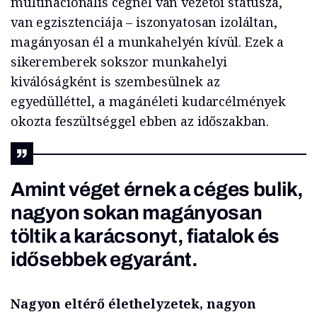
multinacionális cégnél van vezetői státusza,
van egzisztenciája – iszonyatosan izoláltan,
magányosan él a munkahelyén kívül. Ezek a
sikeremberek sokszor munkahelyi
kiválóságként is szembesülnek az
egyedülléttel, a magánéleti kudarcélmények
okozta feszültséggel ebben az időszakban.
Amint véget érnek a céges bulik,
nagyon sokan magányosan
töltik a karácsonyt, fiatalok és
idősebbek egyaránt.
Nagyon eltérő élethelyzetek, nagyon