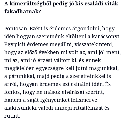
A kimerültségből pedig jó kis családi viták
fakadhatnak?
Pontosan. Ezért is érdemes átgondolni, hogy
idén hogyan szeretnénk eltölteni a karácsonyt.
Egy picit érdemes megállni, visszatekinteni,
hogy az előző években mi volt az, ami jól ment,
mi az, ami jó érzést váltott ki, és ennek
megfelelően egyezségre kell jutni magunkkal,
a párunkkal, majd pedig a szeretteinkkel is
arról, hogyan érdemes ezt csinálni idén. És
fontos, hogy ne mások elvárásai szerint,
hanem a saját igényeinket felismerve
alakítsunk ki valódi ünnepi rituáléinkat és
rutint.