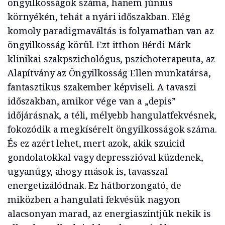
öngyilkosságok száma, hanem június
környékén, tehát a nyári időszakban. Elég
komoly paradigmaváltás is folyamatban van az
öngyilkosság körül. Ezt itthon Bérdi Márk
klinikai szakpszichológus, pszichoterapeuta, az
Alapítvány az Öngyilkosság Ellen munkatársa,
fantasztikus szakember képviseli. A tavaszi
időszakban, amikor vége van a „depis”
időjárásnak, a téli, mélyebb hangulatfekvésnek,
fokozódik a megkísérelt öngyilkosságok száma.
És ez azért lehet, mert azok, akik szuicid
gondolatokkal vagy depresszióval küzdenek,
ugyanúgy, ahogy mások is, tavasszal
energetizálódnak. Ez hátborzongató, de
miközben a hangulati fekvésük nagyon
alacsonyan marad, az energiaszintjük nekik is