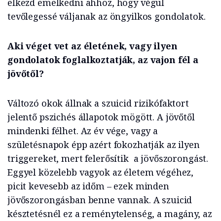
elkezd emelkedni ahhoz, hogy végül
tevőlegessé váljanak az öngyilkos gondolatok.
Aki véget vet az életének, vagy ilyen
gondolatok foglalkoztatják, az vajon fél a
jövőtől?
Változó okok állnak a szuicid rizikófaktort
jelentő pszichés állapotok mögött. A jövőtől
mindenki félhet. Az év vége, vagy a
születésnapok épp azért fokozhatják az ilyen
triggereket, mert felerősítik a jövőszorongást.
Eggyel közelebb vagyok az életem végéhez,
picit kevesebb az időm – ezek minden
jövőszorongásban benne vannak. A szuicid
késztetésnél ez a reménytelenség, a magány, az