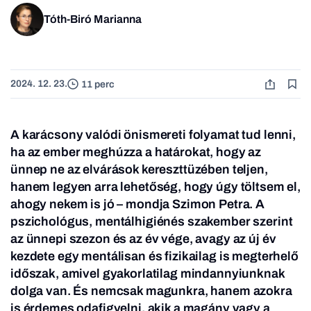
Tóth-Biró Marianna
2024. 12. 23.
11 perc
A karácsony valódi önismereti folyamat tud lenni,
ha az ember meghúzza a határokat, hogy az
ünnep ne az elvárások kereszttüzében teljen,
hanem legyen arra lehetőség, hogy úgy töltsem el,
ahogy nekem is jó – mondja Szimon Petra. A
pszichológus, mentálhigiénés szakember szerint
az ünnepi szezon és az év vége, avagy az új év
kezdete egy mentálisan és fizikailag is megterhelő
időszak, amivel gyakorlatilag mindannyiunknak
dolga van. És nemcsak magunkra, hanem azokra
is érdemes odafigyelni, akik a magány vagy a