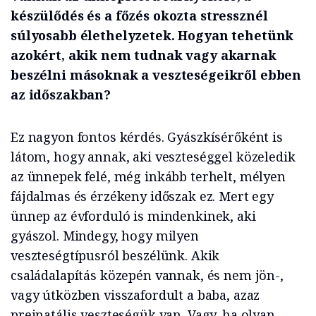
készülődés és a főzés okozta stressznél
súlyosabb élethelyzetek. Hogyan tehetünk
azokért, akik nem tudnak vagy akarnak
beszélni másoknak a veszteségeikről ebben
az időszakban?
Ez nagyon fontos kérdés. Gyászkísérőként is
látom, hogy annak, aki veszteséggel közeledik
az ünnepek felé, még inkább terhelt, mélyen
fájdalmas és érzékeny időszak ez. Mert egy
ünnep az évforduló is mindenkinek, aki
gyászol. Mindegy, hogy milyen
veszteségtípusról beszélünk. Akik
családalapítás közepén vannak, és nem jön-,
vagy útközben visszafordult a baba, azaz
preinatális veszteségük van. Vagy, ha olyan