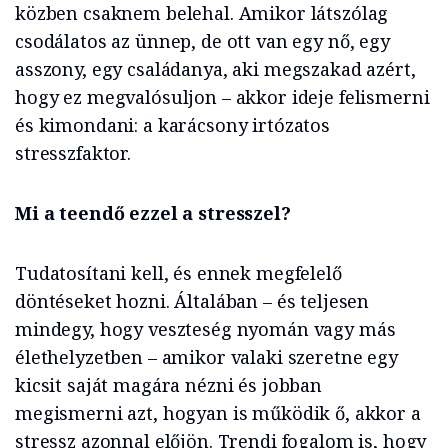
közben csaknem belehal. Amikor látszólag
csodálatos az ünnep, de ott van egy nő, egy
asszony, egy családanya, aki megszakad azért,
hogy ez megvalósuljon – akkor ideje felismerni
és kimondani: a karácsony irtózatos
stresszfaktor.
Mi a teendő ezzel a stresszel?
Tudatosítani kell, és ennek megfelelő
döntéseket hozni. Általában – és teljesen
mindegy, hogy veszteség nyomán vagy más
élethelyzetben – amikor valaki szeretne egy
kicsit saját magára nézni és jobban
megismerni azt, hogyan is működik ő, akkor a
stressz azonnal előjön. Trendi fogalom is, hogy