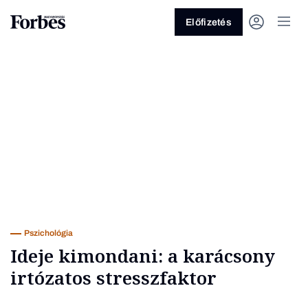
Előfizetés
Vagy fedezze fel a következő
témákat
Üzlet
Pénz
Zöld
Legyél jobb!
Pszichológia
Ideje kimondani: a karácsony
irtózatos stresszfaktor