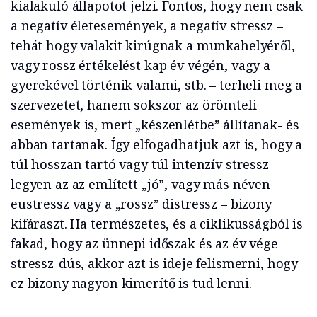
kialakuló állapotot jelzi. Fontos, hogy nem csak
a negatív életesemények, a negatív stressz –
tehát hogy valakit kirúgnak a munkahelyéről,
vagy rossz értékelést kap év végén, vagy a
gyerekével történik valami, stb. – terheli meg a
szervezetet, hanem sokszor az örömteli
események is, mert „készenlétbe” állítanak- és
abban tartanak. Így elfogadhatjuk azt is, hogy a
túl hosszan tartó vagy túl intenzív stressz –
legyen az az említett „jó”, vagy más néven
eustressz vagy a „rossz” distressz – bizony
kifáraszt. Ha természetes, és a ciklikusságból is
fakad, hogy az ünnepi időszak és az év vége
stressz-dús, akkor azt is ideje felismerni, hogy
ez bizony nagyon kimerítő is tud lenni.