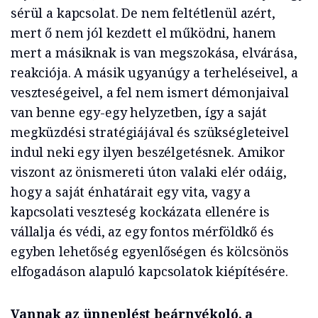
sérül a kapcsolat. De nem feltétlenül azért,
mert ő nem jól kezdett el működni, hanem
mert a másiknak is van megszokása, elvárása,
reakciója. A másik ugyanúgy a terheléseivel, a
veszteségeivel, a fel nem ismert démonjaival
van benne egy-egy helyzetben, így a saját
megküzdési stratégiájával és szükségleteivel
indul neki egy ilyen beszélgetésnek. Amikor
viszont az önismereti úton valaki elér odáig,
hogy a saját énhatárait egy vita, vagy a
kapcsolati veszteség kockázata ellenére is
vállalja és védi, az egy fontos mérföldkő és
egyben lehetőség egyenlőségen és kölcsönös
elfogadáson alapuló kapcsolatok kiépítésére.
Vannak az ünneplést beárnyékoló, a