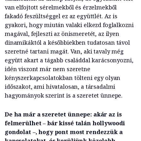
van elfojtott sérelmekből és érzelmekből
fakadó feszültséggel ez az együttlét. Az is
gyakori, hogy miután valaki elkezd foglalkozni
magával, fejleszti az önismeretét, az ilyen
dinamikáktól a későbbiekben tudatosan távol
szeretné tartani magát. Van, aki tavaly még
együtt akart a tágabb családdal karácsonyozni,
idén viszont már nem szeretne
kényszerkapcsolatokban tölteni egy olyan
időszakot, ami hivatalosan, a társadalmi
hagyományok szerint is a szeretet ünnepe.
De ha már a szeretet ünnepe: akár az is
felmerülhet – bár kissé talán hollywoodi
gondolat –, hogy pont most rendezzük a
kapcsolatokat, és kerüljünk közelebb,