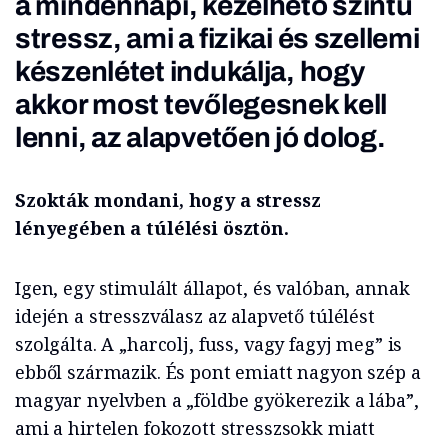
a mindennapi, kezelhető szintű
stressz, ami a fizikai és szellemi
készenlétet indukálja, hogy
akkor most tevőlegesnek kell
lenni, az alapvetően jó dolog.
Szokták mondani, hogy a stressz
lényegében a túlélési ösztön.
Igen, egy stimulált állapot, és valóban, annak
idején a stresszválasz az alapvető túlélést
szolgálta. A „harcolj, fuss, vagy fagyj meg” is
ebből származik. És pont emiatt nagyon szép a
magyar nyelvben a „földbe gyökerezik a lába”,
ami a hirtelen fokozott stresszsokk miatt