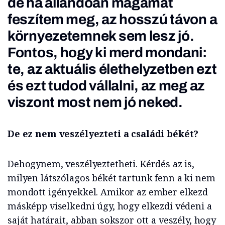
de ha állandóan magamat
feszítem meg, az hosszú távon a
környezetemnek sem lesz jó.
Fontos, hogy ki merd mondani:
te, az aktuális élethelyzetben ezt
és ezt tudod vállalni, az meg az
viszont most nem jó neked.
De ez nem veszélyezteti a családi békét?
Dehogynem, veszélyeztetheti. Kérdés az is,
milyen látszólagos békét tartunk fenn a ki nem
mondott igényekkel. Amikor az ember elkezd
másképp viselkedni úgy, hogy elkezdi védeni a
saját határait, abban sokszor ott a veszély, hogy