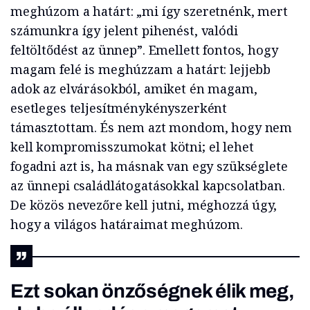
meghúzom a határt: „mi így szeretnénk, mert
számunkra így jelent pihenést, valódi
feltöltődést az ünnep”. Emellett fontos, hogy
magam felé is meghúzzam a határt: lejjebb
adok az elvárásokból, amiket én magam,
esetleges teljesítménykényszerként
támasztottam. És nem azt mondom, hogy nem
kell kompromisszumokat kötni; el lehet
fogadni azt is, ha másnak van egy szükséglete
az ünnepi családlátogatásokkal kapcsolatban.
De közös nevezőre kell jutni, méghozzá úgy,
hogy a világos határaimat meghúzom.
Ezt sokan önzőségnek élik meg,