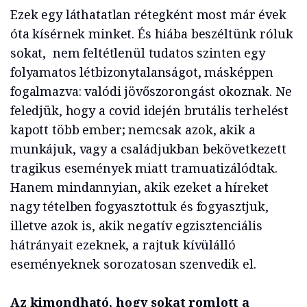
Ezek egy láthatatlan rétegként most már évek
óta kísérnek minket. És hiába beszéltünk róluk
sokat, nem feltétlenül tudatos szinten egy
folyamatos létbizonytalanságot, másképpen
fogalmazva: valódi jövőszorongást okoznak. Ne
feledjük, hogy a covid idején brutális terhelést
kapott több ember; nemcsak azok, akik a
munkájuk, vagy a családjukban bekövetkezett
tragikus események miatt tramuatizálódtak.
Hanem mindannyian, akik ezeket a híreket
nagy tételben fogyasztottuk és fogyasztjuk,
illetve azok is, akik negatív egzisztenciális
hátrányait ezeknek, a rajtuk kívülálló
eseményeknek sorozatosan szenvedik el.
Az kimondható, hogy sokat romlott a