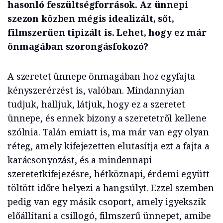
hasonló feszültségforrások. Az ünnepi
szezon közben mégis idealizált, sőt,
filmszerűen tipizált is. Lehet, hogy ez már
önmagában szorongásfokozó?
A szeretet ünnepe önmagában hoz egyfajta
kényszerérzést is, valóban. Mindannyian
tudjuk, halljuk, látjuk, hogy ez a szeretet
ünnepe, és ennek bizony a szeretetről kellene
szólnia. Talán emiatt is, ma már van egy olyan
réteg, amely kifejezetten elutasítja ezt a fajta a
karácsonyozást, és a mindennapi
szeretetkifejezésre, hétköznapi, érdemi együtt
töltött időre helyezi a hangsúlyt. Ezzel szemben
pedig van egy másik csoport, amely igyekszik
előállítani a csillogó, filmszerű ünnepet, amibe