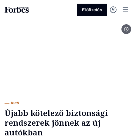
Előfizetés
Vol
Vagy fedezze fel a következő
témákat
Üzlet
Pénz
Zöld
Legyél jobb!
Autó
Újabb kötelező biztonsági
rendszerek jönnek az új
autókban