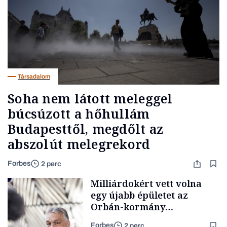
Társadalom
Soha nem látott meleggel
búcsúzott a hőhullám
Budapesttől, megdőlt az
abszolút melegrekord
Forbes
2 perc
Milliárdokért vett volna
egy újabb épületet az
Orbán-kormány
Brüsszelben, fine dining
Forbes
2 perc