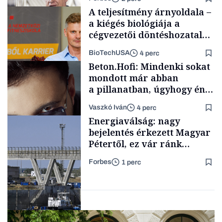
éttermet is nyitottak volna
A teljesítmény árnyoldala –
benne
a kiégés biológiája a
cégvezetői döntéshozatal
mögött
BioTechUSA
4 perc
Politika
Beton.Hofi: Mindenki sokat
mondott már abban
a pillanatban, úgyhogy én
a legsarkosabb
Vaszkó Iván
4 perc
gondolataimat akartam
Content Lab HUB
Energiaválság: nagy
kimondani
bejelentés érkezett Magyar
Pétertől, ez vár ránk
péntektől
Forbes
1 perc
Forbes-sztori