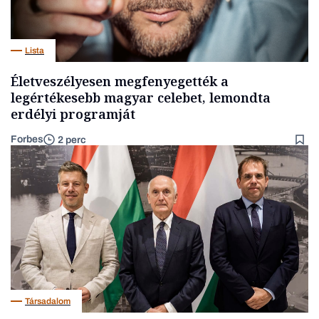
Lista
Életveszélyesen megfenyegették a
legértékesebb magyar celebet, lemondta
erdélyi programját
Forbes
2 perc
Társadalom