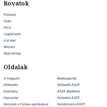
Rovatok
Podcast
Üzlet
Pénz
Legyél jobb
A jó élet
Women
Napi címlap
Oldalak
A magazin
Médiaajanlat
Előfizetés
Előfizetői ÁSZF
Esemény
ÁSZF Melléklet
Kapcsolat
Hirdetési ÁSZF
Könyvek a Forbes ajánlásával
Rendezveny ÁSZF