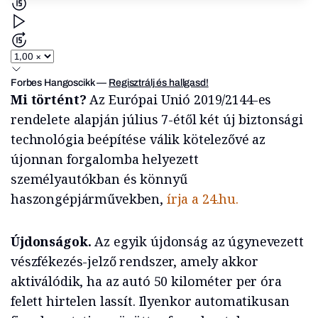
Forbes Hangoscikk
—
Regisztrálj és hallgasd!
Mi történt?
Az Európai Unió 2019/2144-es
rendelete alapján július 7-étől két új biztonsági
technológia beépítése válik kötelezővé az
újonnan forgalomba helyezett
személyautókban és könnyű
haszongépjárművekben,
írja a 24.hu.
Újdonságok.
Az egyik újdonság az úgynevezett
vészfékezés-jelző rendszer, amely akkor
aktiválódik, ha az autó 50 kilométer per óra
felett hirtelen lassít. Ilyenkor automatikusan