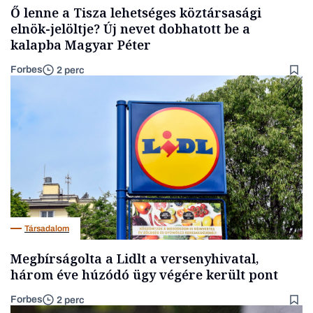
Ő lenne a Tisza lehetséges köztársasági
elnök-jelöltje? Új nevet dobhatott be a
kalapba Magyar Péter
Forbes
2 perc
Társadalom
Megbírságolta a Lidlt a versenyhivatal,
három éve húzódó ügy végére került pont
Forbes
2 perc