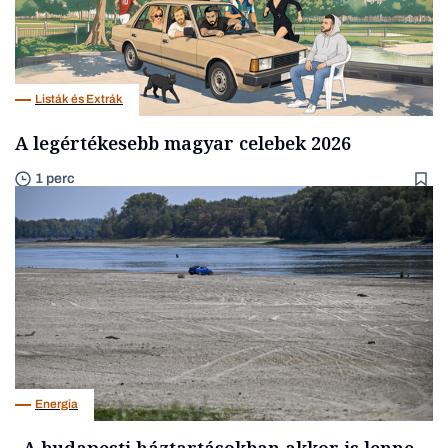
Listák és Extrák
A legértékesebb magyar celebek 2026
1 perc
Energia
„A budapesti háztartásokban akkor is lenne