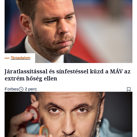
Társadalom
Járatlassítással és sínfestéssel küzd a MÁV az
extrém hőség ellen
Forbes
2 perc