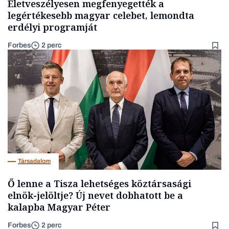
Életveszélyesen megfenyegették a
legértékesebb magyar celebet, lemondta
erdélyi programját
Forbes
2 perc
Társadalom
Ő lenne a Tisza lehetséges köztársasági
elnök-jelöltje? Új nevet dobhatott be a
kalapba Magyar Péter
Forbes
2 perc