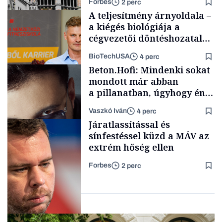
Forbes
2 perc
A teljesítmény árnyoldala –
a kiégés biológiája a
cégvezetői döntéshozatal
mögött
BioTechUSA
4 perc
Politika
Beton.Hofi: Mindenki sokat
mondott már abban
a pillanatban, úgyhogy én
a legsarkosabb
Vaszkó Iván
4 perc
gondolataimat akartam
Content Lab HUB
Járatlassítással és
kimondani
sínfestéssel küzd a MÁV az
extrém hőség ellen
Forbes
2 perc
Forbes-sztori