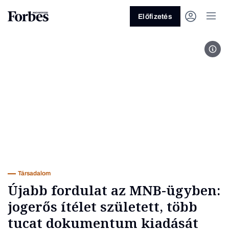
Előfizetés
Fot
Vagy fedezze fel a következő
témákat
Üzlet
Pénz
Zöld
Legyél jobb!
Társadalom
Újabb fordulat az MNB-ügyben:
jogerős ítélet született, több
tucat dokumentum kiadását