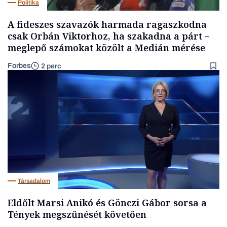
Politika
A fideszes szavazók harmada ragaszkodna
csak Orbán Viktorhoz, ha szakadna a párt –
meglepő számokat közölt a Medián mérése
Forbes
2 perc
Társadalom
Eldőlt Marsi Anikó és Gönczi Gábor sorsa a
Tények megszűnését követően