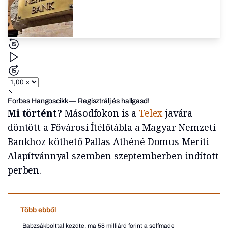
Forbes Hangoscikk
—
Regisztrálj és hallgasd!
Mi történt?
Másodfokon is a
Telex
javára
döntött a Fővárosi Ítélőtábla a Magyar Nemzeti
Bankhoz köthető Pallas Athéné Domus Meriti
Alapítvánnyal szemben szeptemberben indított
perben.
Több ebből
Babzsákbolttal kezdte, ma 58 milliárd forint a selfmade