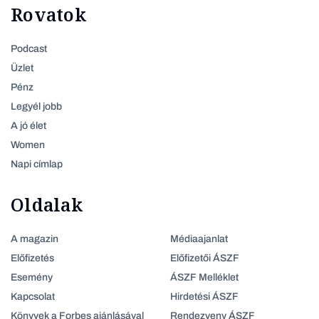
Rovatok
Podcast
Üzlet
Pénz
Legyél jobb
A jó élet
Women
Napi címlap
Oldalak
A magazin
Médiaajanlat
Előfizetés
Előfizetői ÁSZF
Esemény
ÁSZF Melléklet
Kapcsolat
Hirdetési ÁSZF
Könyvek a Forbes ajánlásával
Rendezveny ÁSZF