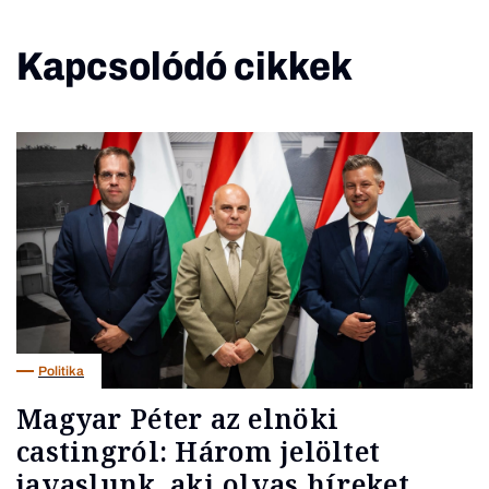
Kapcsolódó cikkek
Politika
Magyar Péter az elnöki
castingról: Három jelöltet
javaslunk, aki olvas híreket,