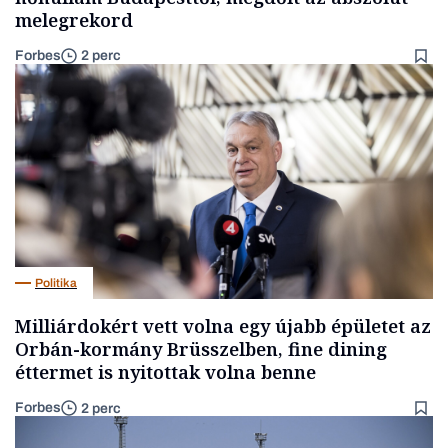
melegrekord
Forbes
2 perc
Politika
Milliárdokért vett volna egy újabb épületet az
Orbán-kormány Brüsszelben, fine dining
éttermet is nyitottak volna benne
Forbes
2 perc