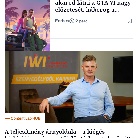
akarod látni a GTA VI nagy
előzetesét, háborog a
gamer közösség
Forbes
2 perc
Forbes-sztori
Tech
Content Lab HUB
A teljesítmény árnyoldala – a kiégés