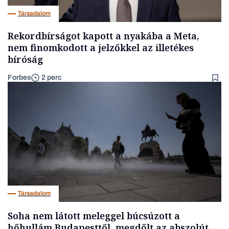
Társadalom
Rekordbírságot kapott a nyakába a Meta,
nem finomkodott a jelzőkkel az illetékes
bíróság
Forbes
2 perc
Társadalom
Soha nem látott meleggel búcsúzott a
hőhullám Budapesttől, megdőlt az abszolút