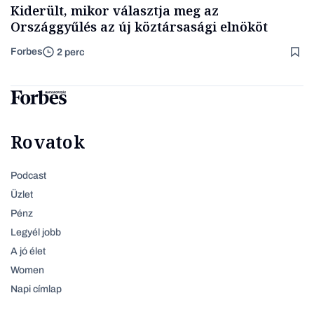
Kiderült, mikor választja meg az
Országgyűlés az új köztársasági elnököt
Forbes
2 perc
Rovatok
Podcast
Üzlet
Pénz
Legyél jobb
A jó élet
Women
Napi címlap