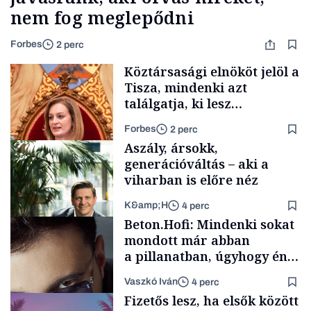
nem fog meglepődni
Forbes
2 perc
Köztársasági elnököt jelöl a
Tisza, mindenki azt
találgatja, ki lesz
szombaton a befutó –
Forbes
2 perc
soroljuk az eddig felmerült
Aszály, ársokk,
neveket
generációváltás – aki a
viharban is előre néz
K&amp;H
4 perc
Politika
Beton.Hofi: Mindenki sokat
mondott már abban
a pillanatban, úgyhogy én
a legsarkosabb
Vaszkó Iván
4 perc
gondolataimat akartam
TÁMOGATÓI
Fizetős lesz, ha elsők között
TARTALOM
kimondani