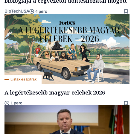
biológiája a cégvezetői döntéshozatal mögött
BioTechUSA
4 perc
Listák és Extrák
A legértékesebb magyar celebek 2026
1 perc