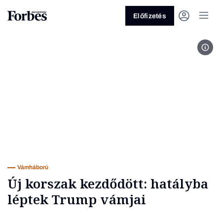
Előfizetés
Fotó
Vagy fedezze fel a következő
témákat
Üzlet
Pénz
Zöld
Legyél jobb!
Vámháború
Új korszak kezdődött: hatályba
léptek Trump vámjai