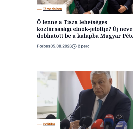
Társadalom
Ő lenne a Tisza lehetséges
köztársasági elnök-jelöltje? Új neve
dobhatott be a kalapba Magyar Pét
Forbes
05.08.2026
2 perc
Politika