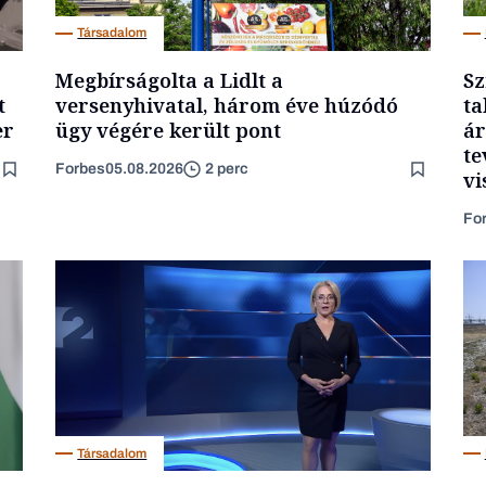
Társadalom
Megbírságolta a Lidlt a
Sz
t
versenyhivatal, három éve húzódó
ta
er
ügy végére került pont
ár
te
Forbes
05.08.2026
2 perc
vi
Fo
Társadalom