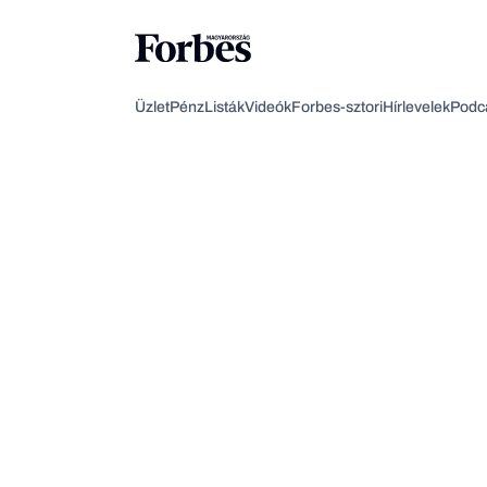
Üzlet
Pénz
Listák
Videók
Forbes-sztori
Hírlevelek
Podc