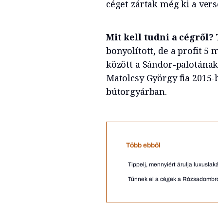
céget zártak még ki a vers
Mit kell tudni a cégről?
T
bonyolított, de a profit 5 
között a Sándor-palotának 
Matolcsy György fia 2015-
bútorgyárban.
Több ebből
Tippelj, mennyiért árulja luxuslak
Tűnnek el a cégek a Rózsadombró