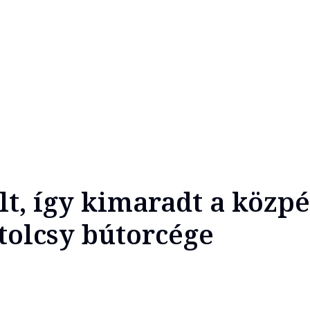
olt, így kimaradt a közp
tolcsy bútorcége