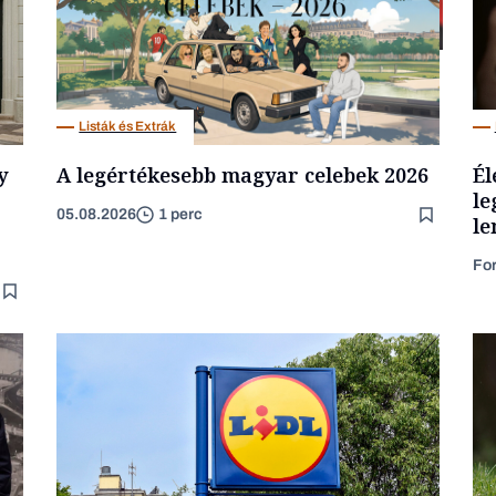
Társadalom
Listák és Extrák
y
A legértékesebb magyar celebek 2026
Él
le
05.08.2026
1 perc
le
Fo