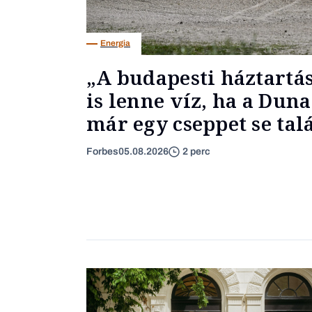
Energia
„A budapesti háztartá
is lenne víz, ha a Du
már egy cseppet se ta
Forbes
05.08.2026
2 perc