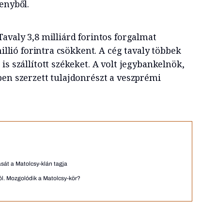
enyből.
avaly 3,8 milliárd forintos forgalmat
millió forintra csökkent. A cég tavaly többek
is szállított székeket. A volt jegybankelnök,
ben szerzett tulajdonrészt a veszprémi
ását a Matolcsy-klán tagja
l. Mozgolódik a Matolcsy-kör?