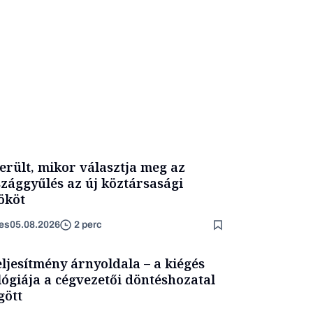
erült, mikor választja meg az
zággyűlés az új köztársasági
ököt
es
05.08.2026
2 perc
eljesítmény árnyoldala – a kiégés
lógiája a cégvezetői döntéshozatal
ött