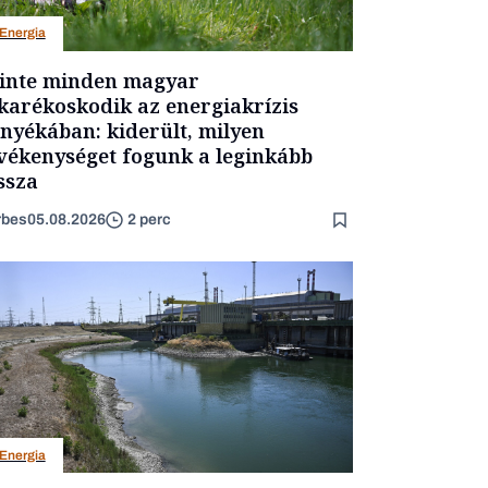
Energia
inte minden magyar
karékoskodik az energiakrízis
nyékában: kiderült, milyen
vékenységet fogunk a leginkább
ssza
rbes
05.08.2026
2 perc
Energia