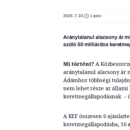
2025. 7. 23.
1 perc
Aránytalanul alacsony ár mi
szóló 50 milliárdos keretm
Mi történt?
A Közbeszerzés
aránytalanul alacsony ár m
Ádámhoz többségi tulajdoná
nem lehet része az állami
keretmegállapodásnak – í
A KEF összesen 6 ajánlatte
keretmegállapodásba, 10 aj