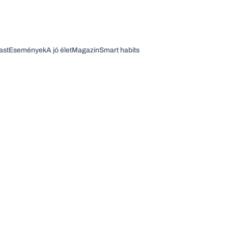
ast
Események
A jó élet
Magazin
Smart habits
Vagy fedezze fel a következő témákat
Üzlet
Pénz
Zöld
Legyél jobb!