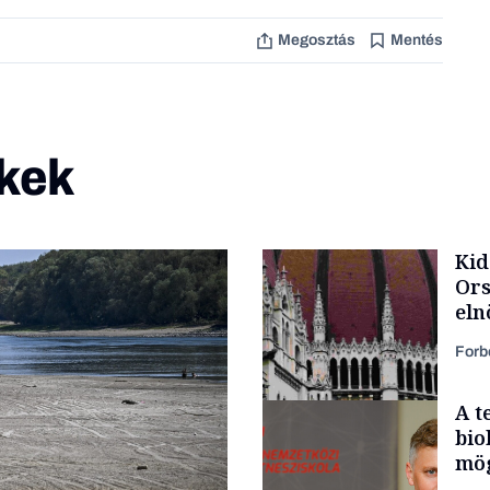
Megosztás
Mentés
kek
Kid
Ors
eln
Forb
A t
bio
mög