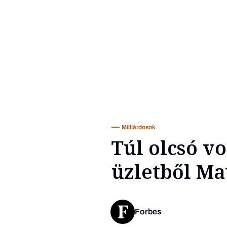
Milliárdosok
Túl olcsó v
üzletből Ma
Forbes