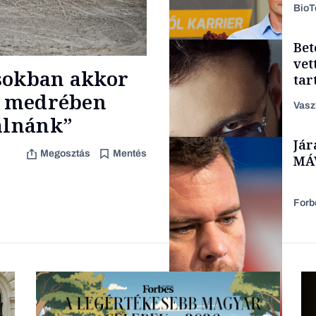
Bio
Bet
Politika
vet
sokban akkor
tar
zen
na medrében
Vasz
lálnánk”
Jár
Content Lab HUB
Megosztás
Mentés
MÁV
Forb
Forbes-sztori