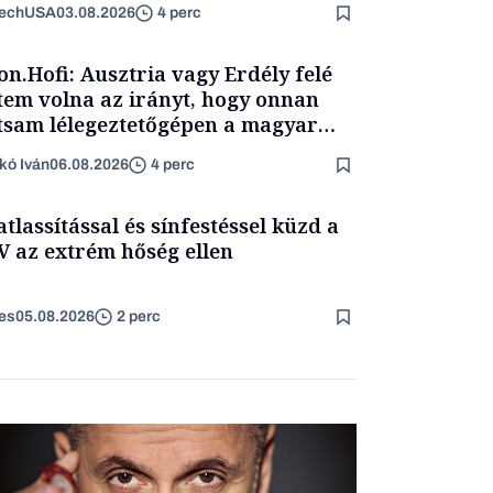
TechUSA
03.08.2026
4 perc
on.Hofi: Ausztria vagy Erdély felé
tem volna az irányt, hogy onnan
tsam lélegeztetőgépen a magyar
ét
kó Iván
06.08.2026
4 perc
atlassítással és sínfestéssel küzd a
 az extrém hőség ellen
es
05.08.2026
2 perc