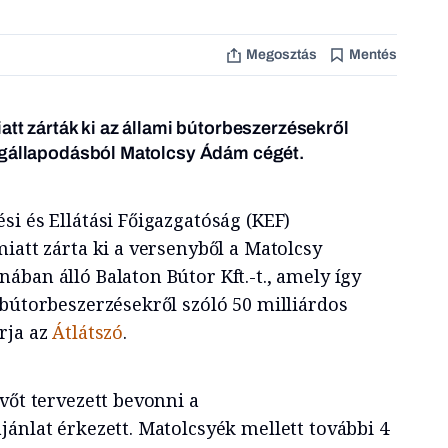
Megosztás
Mentés
att zárták ki az állami bútorbeszerzésekről
egállapodásból Matolcsy Ádám cégét.
i és Ellátási Főigazgatóság (KEF)
iatt zárta ki a versenyből a Matolcsy
ban álló Balaton Bútor Kft.-t., amely így
 bútorbeszerzésekről szóló 50 milliárdos
rja az
Átlátszó
.
vőt tervezett bevonni a
ánlat érkezett. Matolcsyék mellett további 4