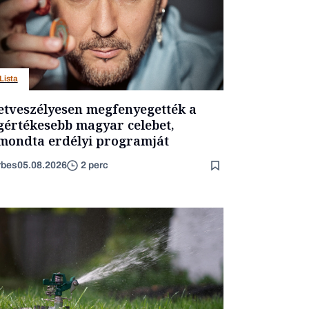
Lista
etveszélyesen megfenyegették a
gértékesebb magyar celebet,
mondta erdélyi programját
rbes
05.08.2026
2 perc