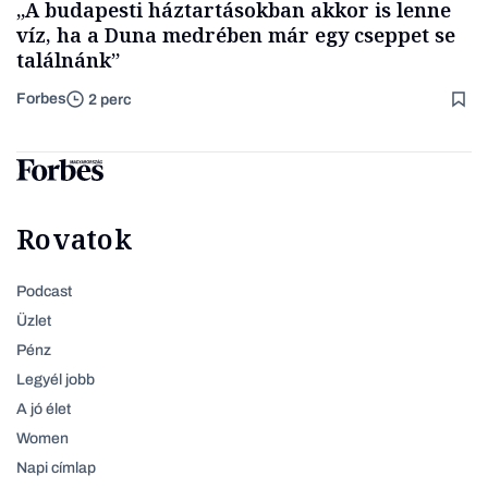
„A budapesti háztartásokban akkor is lenne
víz, ha a Duna medrében már egy cseppet se
találnánk”
Forbes
2 perc
Rovatok
Podcast
Üzlet
Pénz
Legyél jobb
A jó élet
Women
Napi címlap