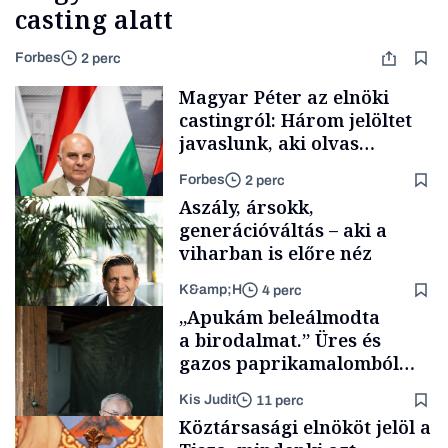
casting alatt
Forbes
2 perc
Magyar Péter az elnöki
castingról: Három jelöltet
javaslunk, aki olvas
híreket, nem fog
Forbes
2 perc
meglepődni
Aszály, ársokk,
generációváltás – aki a
viharban is előre néz
K&amp;H
4 perc
Politika
„Apukám beleálmodta
a birodalmat.” Üres és
gazos paprikamalomból
lett az igazi családi
Kis Judit
11 perc
fűszersztori
TÁMOGATÓI
Köztársasági elnököt jelöl a
TARTALOM