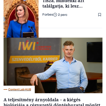
Tisza, mindenki azt
találgatja, ki lesz
szombaton a befutó –
Forbes
2 perc
soroljuk az eddig felmerült
Családi
vállalkozások
neveket
Politika
Content Lab HUB
A teljesítmény árnyoldala – a kiégés
biológiája a cégvezetői döntéshozatal mögött