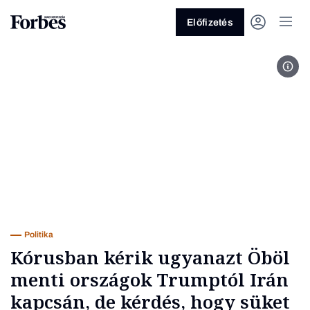
Előfizetés
MTI/
Vagy fedezze fel a következő
témákat
Üzlet
Pénz
Zöld
Legyél jobb!
Politika
Kórusban kérik ugyanazt Öböl
menti országok Trumptól Irán
kapcsán, de kérdés, hogy süket