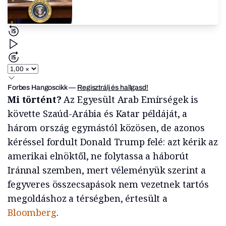
Forbes Hangoscikk
—
Regisztrálj és hallgasd!
Mi történt?
Az Egyesült Arab Emírségek is
követte Szaúd-Arábia és Katar példáját, a
három ország egymástól közösen, de azonos
kéréssel fordult Donald Trump felé: azt kérik az
amerikai elnöktől, ne folytassa a háborút
Iránnal szemben, mert véleményük szerint a
fegyveres összecsapások nem vezetnek tartós
megoldáshoz a térségben, értesült a
Bloomberg
.