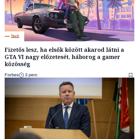
Tech
Fizetős lesz, ha elsők között akarod látni a
GTA VI nagy előzetesét, háborog a gamer
közösség
Forbes
2 perc