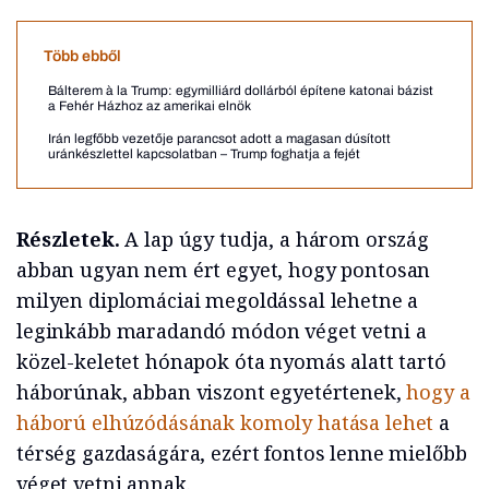
Több ebből
Bálterem à la Trump: egymilliárd dollárból építene katonai bázist
a Fehér Házhoz az amerikai elnök
Irán legfőbb vezetője parancsot adott a magasan dúsított
uránkészlettel kapcsolatban – Trump foghatja a fejét
Részletek.
A lap úgy tudja, a három ország
abban ugyan nem ért egyet, hogy pontosan
milyen diplomáciai megoldással lehetne a
leginkább maradandó módon véget vetni a
közel-keletet hónapok óta nyomás alatt tartó
háborúnak, abban viszont egyetértenek,
hogy a
háború elhúzódásának komoly hatása lehet
a
térség gazdaságára, ezért fontos lenne mielőbb
véget vetni annak.