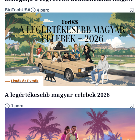
BioTechUSA
4 perc
Listák és Extrák
A legértékesebb magyar celebek 2026
1 perc