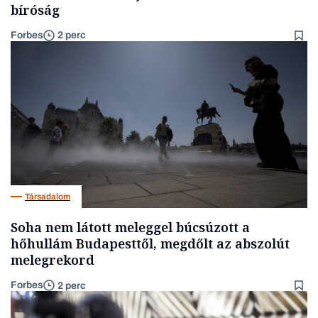
bíróság
Forbes
2 perc
Társadalom
Soha nem látott meleggel búcsúzott a
hőhullám Budapesttől, megdőlt az abszolút
melegrekord
Forbes
2 perc