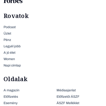
Rovatok
Podcast
Üzlet
Pénz
Legyél jobb
A jó élet
Women
Napi címlap
Oldalak
A magazin
Médiaajanlat
Előfizetés
Előfizetői ÁSZF
Esemény
ÁSZF Melléklet