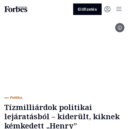
Előfizetés
Fotó
Vagy fedezze fel a következő
témákat
Üzlet
Pénz
Zöld
Legyél jobb!
Politika
Tízmilliárdok politikai
lejáratásból – kiderült, kiknek
kémkedett „Henry”