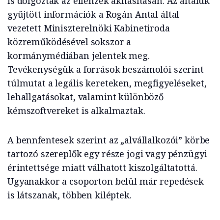
is dolgoztak az ellenzék aknásításán. Az általuk
gyűjtött információk a Rogán Antal által
vezetett Miniszterelnöki Kabinetiroda
közreműködésével sokszor a
kormánymédiában jelentek meg.
Tevékenységük a források beszámolói szerint
túlmutat a legális kereteken, megfigyeléseket,
lehallgatásokat, valamint különböző
kémszoftvereket is alkalmaztak.
A bennfentesek szerint az „alvállalkozói” körbe
tartozó szereplők egy része jogi vagy pénzügyi
érintettsége miatt válhatott kiszolgáltatottá.
Ugyanakkor a csoporton belül már repedések
is látszanak, többen kiléptek.