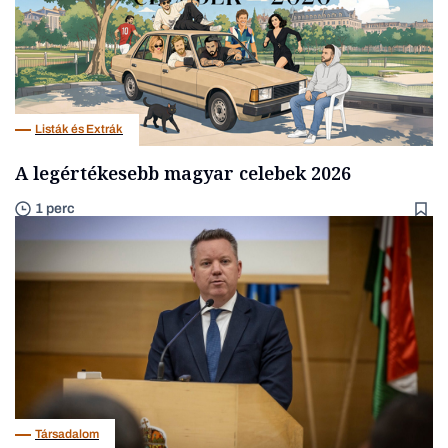
Listák és Extrák
A legértékesebb magyar celebek 2026
1 perc
Társadalom