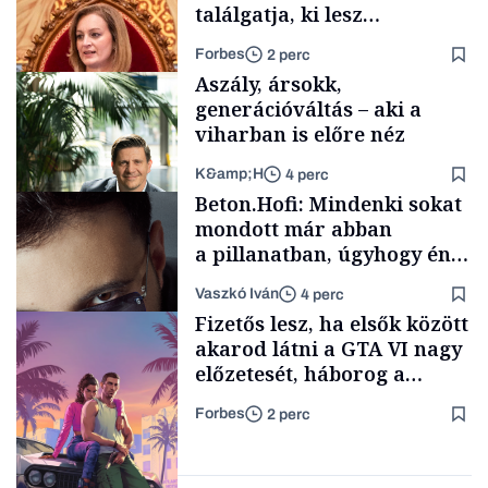
találgatja, ki lesz
szombaton a befutó –
Forbes
2 perc
soroljuk az eddig felmerült
Aszály, ársokk,
neveket
generációváltás – aki a
viharban is előre néz
K&amp;H
4 perc
Politika
Beton.Hofi: Mindenki sokat
mondott már abban
a pillanatban, úgyhogy én
a legsarkosabb
Vaszkó Iván
4 perc
gondolataimat akartam
TÁMOGATÓI
Fizetős lesz, ha elsők között
TARTALOM
kimondani
akarod látni a GTA VI nagy
előzetesét, háborog a
gamer közösség
Forbes
2 perc
Forbes-sztori