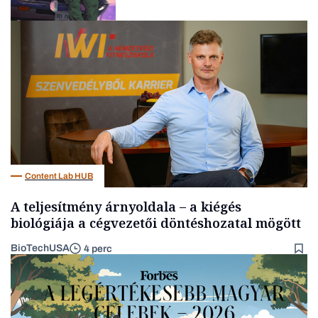
Tech
Content Lab HUB
A teljesítmény árnyoldala – a kiégés
biológiája a cégvezetői döntéshozatal mögött
BioTechUSA
4 perc