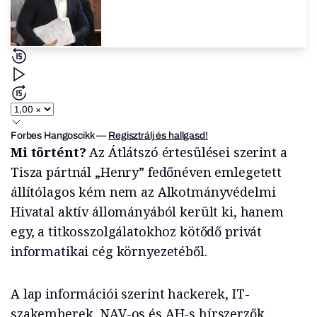
Forbes Hangoscikk
—
Regisztrálj és hallgasd!
Mi történt?
Az Átlátszó értesülései szerint a
Tisza pártnál „Henry” fedőnéven emlegetett
állítólagos kém nem az Alkotmányvédelmi
Hivatal aktív állományából került ki, hanem
egy, a titkosszolgálatokhoz kötődő privát
informatikai cég környezetéből.
A lap információi szerint hackerek, IT-
szakemberek, NAV-os és AH-s hírszerzők,