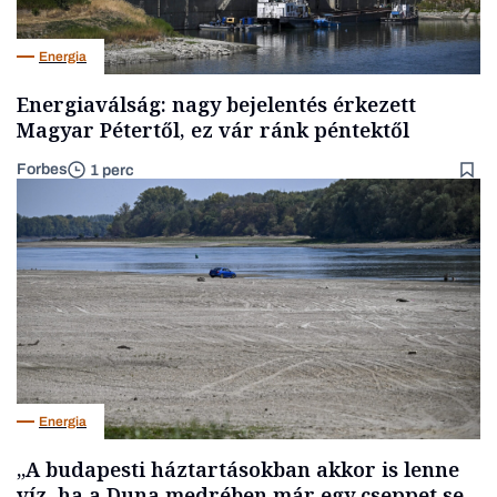
Energia
Energiaválság: nagy bejelentés érkezett
Magyar Pétertől, ez vár ránk péntektől
Forbes
1 perc
Energia
„A budapesti háztartásokban akkor is lenne
víz, ha a Duna medrében már egy cseppet se