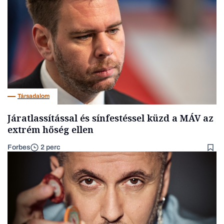
Társadalom
Járatlassítással és sínfestéssel küzd a MÁV az
extrém hőség ellen
Forbes
2 perc