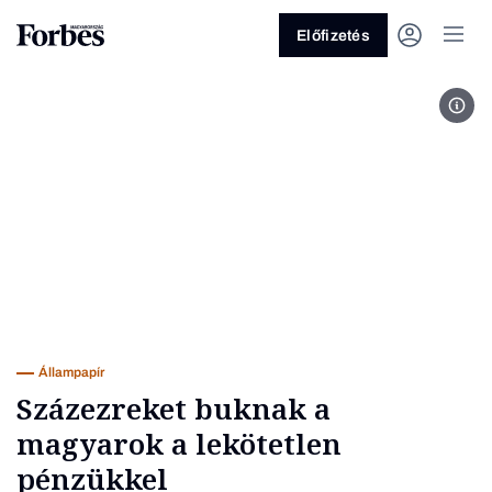
Előfizetés
Fotó
Vagy fedezze fel a következő
témákat
Üzlet
Pénz
Zöld
Legyél jobb!
Állampapír
Százezreket buknak a
magyarok a lekötetlen
pénzükkel