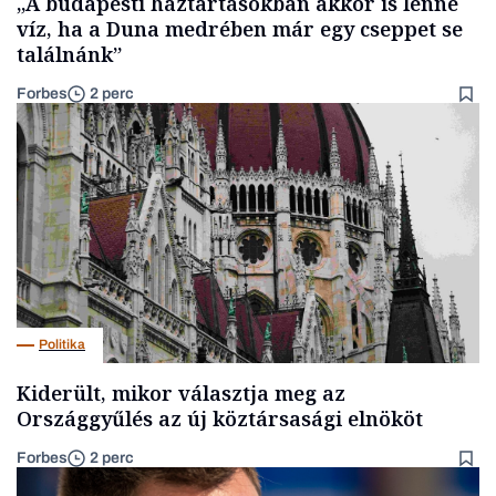
„A budapesti háztartásokban akkor is lenne
víz, ha a Duna medrében már egy cseppet se
találnánk”
Forbes
2 perc
Politika
Kiderült, mikor választja meg az
Országgyűlés az új köztársasági elnököt
Forbes
2 perc