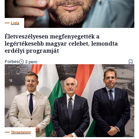
Lista
Életveszélyesen megfenyegették a
legértékesebb magyar celebet, lemondta
erdélyi programját
Forbes
2 perc
Társadalom