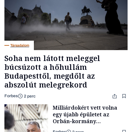
Társadalom
Soha nem látott meleggel
búcsúzott a hőhullám
Budapesttől, megdőlt az
abszolút melegrekord
Forbes
2 perc
Milliárdokért vett volna
egy újabb épületet az
Orbán-kormány
Brüsszelben, fine dining
Forbes