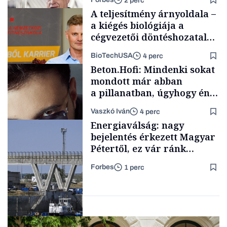
2 perc
éttermet is nyitottak volna
A teljesítmény árnyoldala –
benne
a kiégés biológiája a
cégvezetői döntéshozatal
mögött
BioTechUSA
4 perc
Politika
Beton.Hofi: Mindenki sokat
mondott már abban
a pillanatban, úgyhogy én
a legsarkosabb
Vaszkó Iván
4 perc
gondolataimat akartam
Content Lab HUB
Energiaválság: nagy
kimondani
bejelentés érkezett Magyar
Pétertől, ez vár ránk
péntektől
Forbes
1 perc
Forbes-sztori