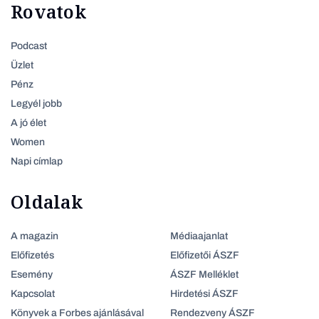
Rovatok
Podcast
Üzlet
Pénz
Legyél jobb
A jó élet
Women
Napi címlap
Oldalak
A magazin
Médiaajanlat
Előfizetés
Előfizetői ÁSZF
Esemény
ÁSZF Melléklet
Kapcsolat
Hirdetési ÁSZF
Könyvek a Forbes ajánlásával
Rendezveny ÁSZF