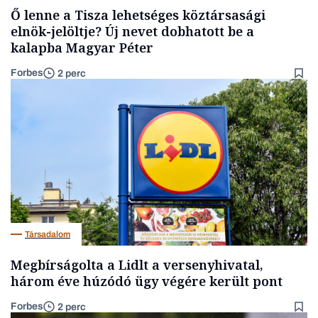
Ő lenne a Tisza lehetséges köztársasági
elnök-jelöltje? Új nevet dobhatott be a
kalapba Magyar Péter
Forbes
2 perc
Társadalom
Megbírságolta a Lidlt a versenyhivatal,
három éve húzódó ügy végére került pont
Forbes
2 perc