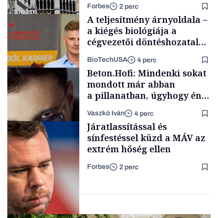
Forbes
2 perc
A teljesítmény árnyoldala –
a kiégés biológiája a
cégvezetői döntéshozatal
mögött
BioTechUSA
4 perc
Politika
Beton.Hofi: Mindenki sokat
mondott már abban
a pillanatban, úgyhogy én
a legsarkosabb
Vaszkó Iván
4 perc
gondolataimat akartam
Content Lab HUB
Járatlassítással és
kimondani
sínfestéssel küzd a MÁV az
extrém hőség ellen
Forbes
2 perc
Forbes-sztori