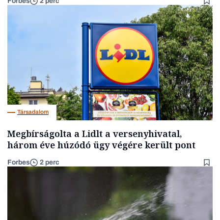
Forbes
2 perc
Társadalom
Megbírságolta a Lidlt a versenyhivatal,
három éve húzódó ügy végére került pont
Forbes
2 perc