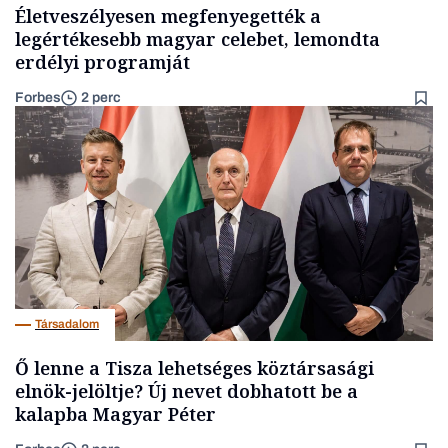
Életveszélyesen megfenyegették a
legértékesebb magyar celebet, lemondta
erdélyi programját
Forbes
2 perc
Társadalom
Ő lenne a Tisza lehetséges köztársasági
elnök-jelöltje? Új nevet dobhatott be a
kalapba Magyar Péter