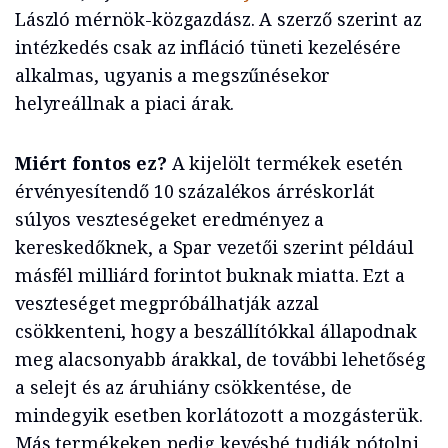
László mérnök-közgazdász. A szerző szerint az
intézkedés csak az infláció tüneti kezelésére
alkalmas, ugyanis a megszűnésekor
helyreállnak a piaci árak.
Miért fontos ez?
A kijelölt termékek esetén
érvényesítendő 10 százalékos árréskorlát
súlyos veszteségeket eredményez a
kereskedőknek, a Spar vezetői szerint például
másfél milliárd forintot buknak miatta. Ezt a
veszteséget megpróbálhatják azzal
csökkenteni, hogy a beszállítókkal állapodnak
meg alacsonyabb árakkal, de további lehetőség
a selejt és az áruhiány csökkentése, de
mindegyik esetben korlátozott a mozgásterük.
Más termékeken pedig kevésbé tudják pótolni