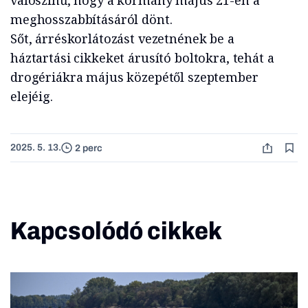
valószínű, hogy a kormány május 21-én a
meghosszabbításáról dönt.
Sőt, árréskorlátozást vezetnének be a
háztartási cikkeket árusító boltokra, tehát a
drogériákra május közepétől szeptember
elejéig.
2025. 5. 13.
2 perc
Kapcsolódó cikkek