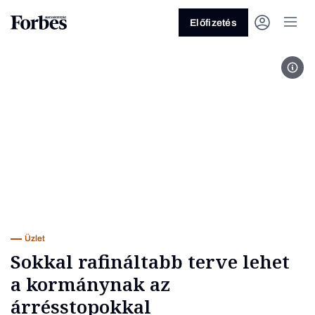
Előfizetés
MTI
Vagy fedezze fel a következő
témákat
Üzlet
Pénz
Zöld
Legyél jobb!
Üzlet
Sokkal rafináltabb terve lehet
a kormánynak az
árrésstopokkal