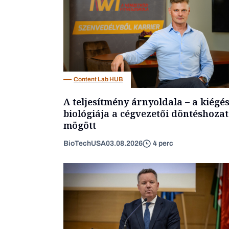
Content Lab HUB
A teljesítmény árnyoldala – a kiégé
biológiája a cégvezetői döntéshozat
mögött
BioTechUSA
03.08.2026
4 perc