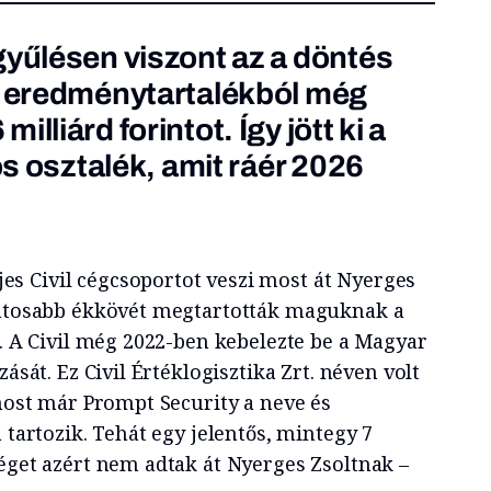
gyűlésen viszont az a döntés
z eredménytartalékból még
lliárd forintot. Így jött ki a
tos osztalék, amit ráér 2026
es Civil cégcsoportot veszi most át Nyerges
fontosabb ékkövét megtartották maguknak a
i. A Civil még 2022-ben kebelezte be a Magyar
zását. Ez Civil Értéklogisztika Zrt. néven volt
 most már Prompt Security a neve és
 tartozik. Tehát egy jelentős, mintegy 7
céget azért nem adtak át Nyerges Zsoltnak –