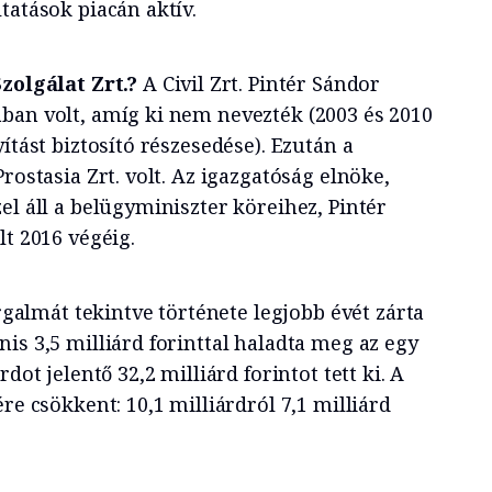
tatások piacán aktív.
Szolgálat Zrt.?
A Civil Zrt. Pintér Sándor
ban volt, amíg ki nem nevezték (2003 és 2010
ítást biztosító részesedése). Ezután a
rostasia Zrt. volt. Az igazgatóság elnöke,
el áll a belügyminiszter köreihez, Pintér
lt 2016 végéig.
orgalmát tekintve története legjobb évét zárta
is 3,5 milliárd forinttal haladta meg az egy
dot jelentő 32,2 milliárd forintot tett ki. A
re csökkent: 10,1 milliárdról 7,1 milliárd