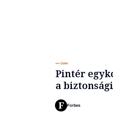
Üzlet
Pintér egyko
a biztonsági
Forbes