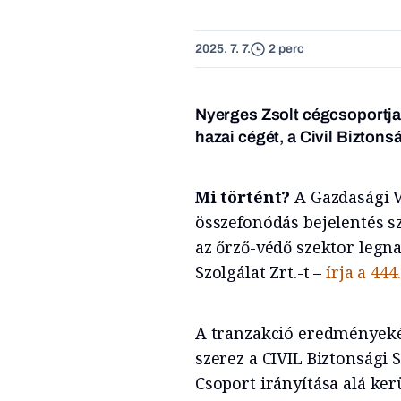
2025. 7. 7.
2 perc
Nyerges Zsolt cégcsoportja
hazai cégét, a Civil Biztonsá
Mi történt?
A Gazdasági V
összefonódás bejelentés s
az őrző-védő szektor legna
Szolgálat Zrt.-t –
írja a 444
A tranzakció eredményeképp
szerez a CIVIL Biztonsági S
Csoport irányítása alá kerü