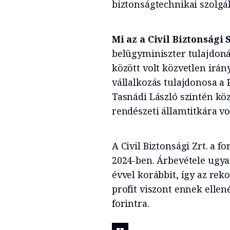
biztonságtechnikai szolgál
Mi az a Civil Biztonsági 
belügyminiszter tulajdoná
között volt közvetlen irány
vállalkozás tulajdonosa a P
Tasnádi László szintén köz
rendészeti államtitkára vo
A Civil Biztonsági Zrt. a f
2024-ben. Árbevétele ugyan
évvel korábbit, így az rekor
profit viszont ennek ellené
forintra.