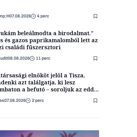
mp;H
07.08.2026
4 perc
ukám beleálmodta a birodalmat.”
s és gazos paprikamalomból lett az
zi családi fűszersztori
udit
08.08.2026
11 perc
társasági elnököt jelöl a Tisza,
denki azt találgatja, ki lesz
mbaton a befutó – soroljuk az eddig
merült neveket
es
07.08.2026
2 perc