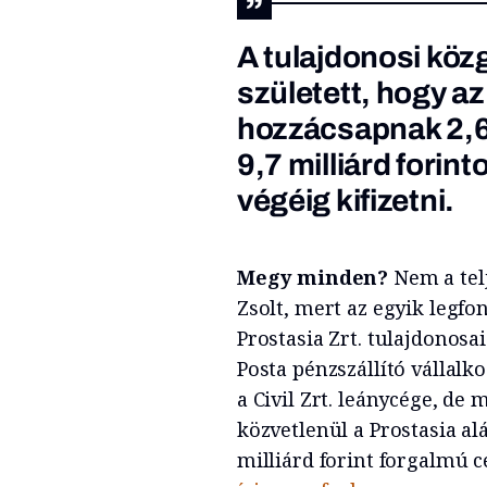
A tulajdonosi köz
született, hogy a
hozzácsapnak 2,6 mi
9,7 milliárd forin
végéig kifizetni.
Megy minden?
Nem a telj
Zsolt, mert az egyik leg
Prostasia Zrt. tulajdonosa
Posta pénzszállító vállalko
a Civil Zrt. leánycége, de
közvetlenül a Prostasia alá
milliárd forint forgalmú 