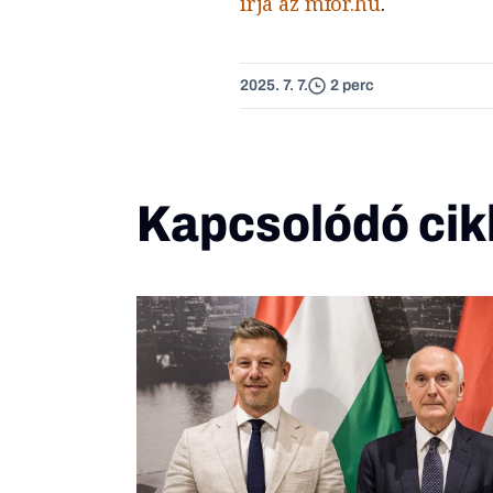
írja az mfor.hu
.
2025. 7. 7.
2 perc
Kapcsolódó cik