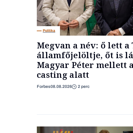
Politika
Megvan a név: ő lett a 
államfőjelöltje, őt is l
Magyar Péter mellett a
casting alatt
Forbes
08.08.2026
2 perc