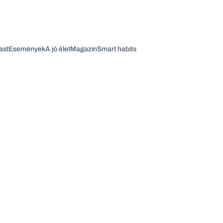
ast
Események
A jó élet
Magazin
Smart habits
Vagy fedezze fel a következő témákat
Üzlet
Pénz
Zöld
Legyél jobb!