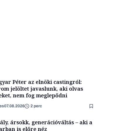
yar Péter az elnöki castingról:
om jelöltet javaslunk, aki olvas
eket, nem fog meglepődni
es
07.08.2026
2 perc
ály, ársokk, generációváltás – aki a
arban is előre néz