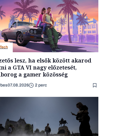
Tech
zetős lesz, ha elsők között akarod
tni a GTA VI nagy előzetesét,
borog a gamer közösség
rbes
07.08.2026
2 perc