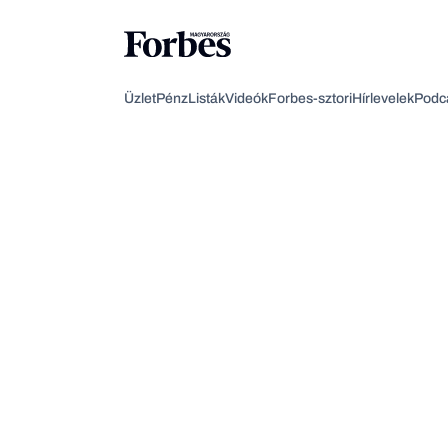
Üzlet
Pénz
Listák
Videók
Forbes-sztori
Hírlevelek
Podc