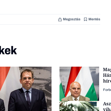
Megosztás
Mentés
kek
Mag
Hár
hír
Forb
Asz
vih