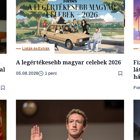
Politika
Listák és Extrák
s
A legértékesebb magyar celebek 2026
Fi
al
lá
05.08.2026
1 perc
há
Fo