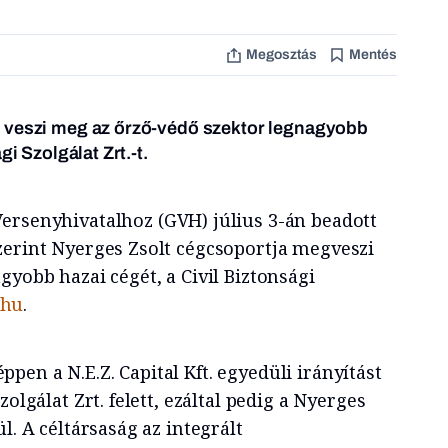
Megosztás
Mentés
 veszi meg az őrző-védő szektor legnagyobb
gi Szolgálat Zrt.-t.
ersenyhivatalhoz (GVH) július 3-án beadott
zerint Nyerges Zsolt cégcsoportja megveszi
gyobb hazai cégét, a Civil Biztonsági
.hu
.
en a N.E.Z. Capital Kft. egyedüli irányítást
zolgálat Zrt. felett, ezáltal pedig a Nyerges
l. A céltársaság az integrált