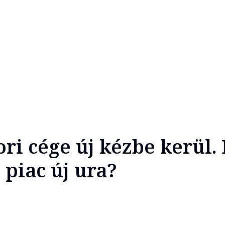
ri cége új kézbe kerül. 
 piac új ura?