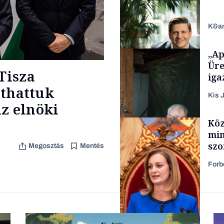
K&a
„Ap
Politika
Üre
Tisza
iga
áthattuk
Kis J
z elnöki
TÁMOGATÓI
Köz
TARTALOM
min
szo
Megosztás
Mentés
fel
Forb
Családi vállalkozások