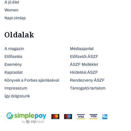
A jó élet
Women
Napi címlap
Oldalak
A magazin
Médiaajanlat
Előfizetés
Előfizetői ÁSZF
Esemény
ÁSZF Melléklet
Kapcsolat
Hirdetési ÁSZF
Könyvek a Forbes ajánlásával
Rendezveny ÁSZF
Impresszum
Támogatói tartalom
Így dolgozunk