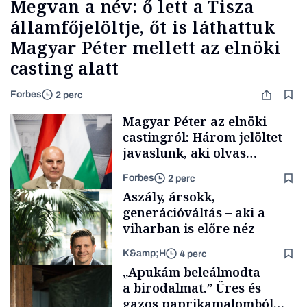
Megvan a név: ő lett a Tisza
államfőjelöltje, őt is láthattuk
Magyar Péter mellett az elnöki
casting alatt
Forbes
2 perc
Magyar Péter az elnöki
castingról: Három jelöltet
javaslunk, aki olvas
híreket, nem fog
Forbes
2 perc
meglepődni
Aszály, ársokk,
generációváltás – aki a
viharban is előre néz
K&amp;H
4 perc
Politika
„Apukám beleálmodta
a birodalmat.” Üres és
gazos paprikamalomból