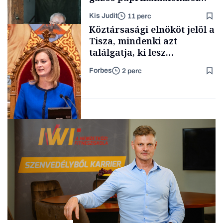
lett az igazi családi
Kis Judit
11 perc
fűszersztori
TÁMOGATÓI
Köztársasági elnököt jelöl a
TARTALOM
Tisza, mindenki azt
találgatja, ki lesz
szombaton a befutó –
Forbes
2 perc
soroljuk az eddig felmerült
Családi
vállalkozások
neveket
Politika