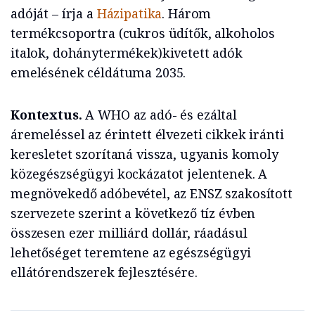
adóját – írja a
Házipatika
. Három
termékcsoportra (cukros üdítők, alkoholos
italok, dohánytermékek)kivetett adók
emelésének céldátuma 2035.
Kontextus.
A WHO az adó- és ezáltal
áremeléssel az érintett élvezeti cikkek iránti
keresletet szorítaná vissza, ugyanis komoly
közegészségügyi kockázatot jelentenek. A
megnövekedő adóbevétel, az ENSZ szakosított
szervezete szerint a következő tíz évben
összesen ezer milliárd dollár, ráadásul
lehetőséget teremtene az egészségügyi
ellátórendszerek fejlesztésére.