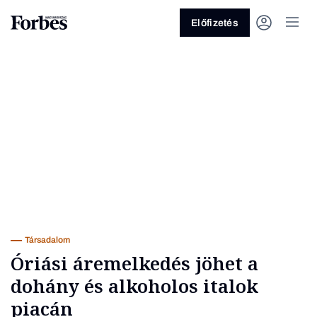
Előfizetés
Vagy fedezze fel a következő
témákat
Üzlet
Pénz
Zöld
Legyél jobb!
Társadalom
Óriási áremelkedés jöhet a
dohány és alkoholos italok
piacán