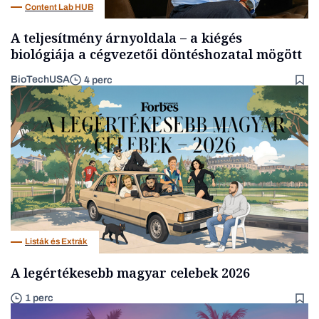
Content Lab HUB
A teljesítmény árnyoldala – a kiégés
biológiája a cégvezetői döntéshozatal mögött
BioTechUSA
4 perc
Listák és Extrák
A legértékesebb magyar celebek 2026
1 perc