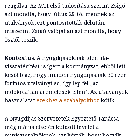
reagálva. Az MTI első tudósítása szerint Zsigó
azt mondta, hogy július 29-től mennek az
utalványok, ezt pontosították délután,
miszerint Zsigó valójában azt mondta, hogy
ősztől teszik.
Kontextus.
A nyugdíjasoknak idén áfa-
visszatérítést is ígért a kormányzat, ebből lett
később az, hogy minden nyugdíjasnak 30 ezer
forintos utalványt ad, így lép fel „az
indokolatlan áremelések ellen”. Az utalványok
használatát
ezekhez a szabályokhoz
kötik.
A Nyugdíjas Szervezetek Egyeztető Tanácsa
még május elsején küldött levelet a
miniszterelnöknek, azt kérték, hogy hozzák