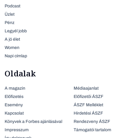
Podcast
Üzlet
Pénz
Legyél jobb
A jó élet
Women
Napi címlap
Oldalak
A magazin
Médiaajanlat
Előfizetés
Előfizetői ÁSZF
Esemény
ÁSZF Melléklet
Kapcsolat
Hirdetési ÁSZF
Könyvek a Forbes ajánlásával
Rendezveny ÁSZF
Impresszum
Támogatói tartalom