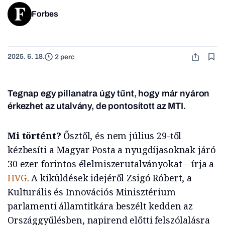
Forbes
2025. 6. 18.
2 perc
Tegnap egy pillanatra úgy tűnt, hogy már nyáron
érkezhet az utalvány, de pontosított az MTI.
Mi történt?
Ősztől, és nem július 29-től
kézbesíti a Magyar Posta a nyugdíjasoknak járó
30 ezer forintos élelmiszerutalványokat – írja a
HVG
. A kiküldések idejéről Zsigó Róbert, a
Kulturális és Innovációs Minisztérium
parlamenti államtitkára beszélt kedden az
Országgyűlésben, napirend előtti felszólalásra