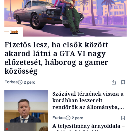
Tech
Fizetős lesz, ha elsők között
akarod látni a GTA VI nagy
előzetesét, háborog a gamer
közösség
Forbes
2 perc
Százával térnének vissza a
korábban leszerelt
rendőrök az állományba,
Pósfai Gábor elárulta, hol
Forbes
2 perc
tart a folyamat
A teljesítmény árnyoldala –