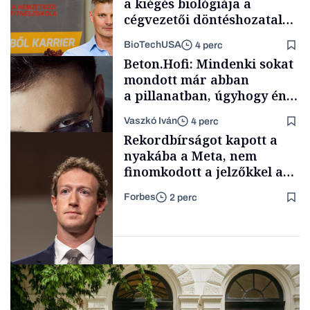
a kiégés biológiája a
cégvezetői döntéshozatal
mögött
BioTechUSA
4 perc
Társadalom
Beton.Hofi: Mindenki sokat
mondott már abban
a pillanatban, úgyhogy én
a legsarkosabb
Vaszkó Iván
4 perc
gondolataimat akartam
Content Lab HUB
Rekordbírságot kapott a
kimondani
nyakába a Meta, nem
finomkodott a jelzőkkel az
illetékes bíróság
Forbes
2 perc
Forbes-sztori
Társadalom