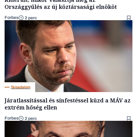
Országgyűlés az új köztársasági elnököt
Forbes
2 perc
Társadalom
Járatlassítással és sínfestéssel küzd a MÁV az
extrém hőség ellen
Forbes
2 perc