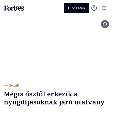
Előfizetés
pix
Vagy fedezze fel a következő
témákat
Üzlet
Pénz
Zöld
Legyél jobb!
Nyugdíj
Mégis ősztől érkezik a
nyugdíjasoknak járó utalvány