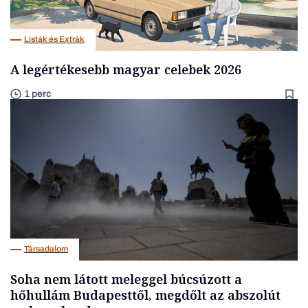
Listák és Extrák
A legértékesebb magyar celebek 2026
1 perc
Társadalom
Soha nem látott meleggel búcsúzott a
hőhullám Budapesttől, megdőlt az abszolút