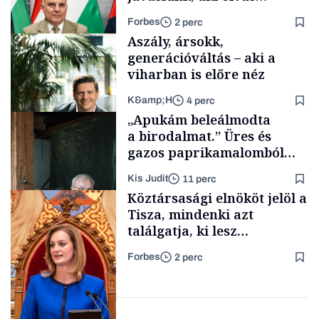
híreket, nem fog
Forbes
2 perc
meglepődni
Aszály, ársokk,
generációváltás – aki a
viharban is előre néz
K&amp;H
4 perc
Politika
„Apukám beleálmodta
a birodalmat.” Üres és
gazos paprikamalomból
lett az igazi családi
Kis Judit
11 perc
fűszersztori
TÁMOGATÓI
Köztársasági elnököt jelöl a
TARTALOM
Tisza, mindenki azt
találgatja, ki lesz
szombaton a befutó –
Forbes
2 perc
soroljuk az eddig felmerült
Családi
vállalkozások
neveket