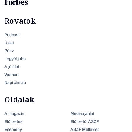
Rovatok
Podcast
Üzlet
Pénz
Legyél jobb
A jó élet
Women
Napi címlap
Oldalak
A magazin
Médiaajanlat
Előfizetés
Előfizetői ÁSZF
Esemény
ÁSZF Melléklet