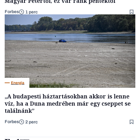
Magyar Pétertől, ez vár ránk péntektől
Forbes
1 perc
Energia
„A budapesti háztartásokban akkor is lenne
víz, ha a Duna medrében már egy cseppet se
találnánk”
Forbes
2 perc