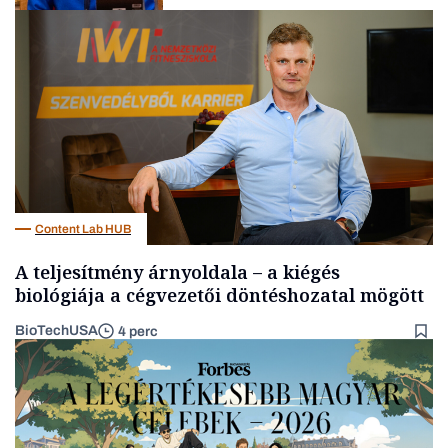
Politika
Content Lab HUB
A teljesítmény árnyoldala – a kiégés
biológiája a cégvezetői döntéshozatal mögött
BioTechUSA
4 perc