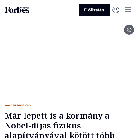
Előfizetés
Fotó
Vagy fedezze fel a következő
témákat
Üzlet
Pénz
Zöld
Legyél jobb!
Társadalom
Már lépett is a kormány a
Nobel-díjas fizikus
alapítványával kötött több