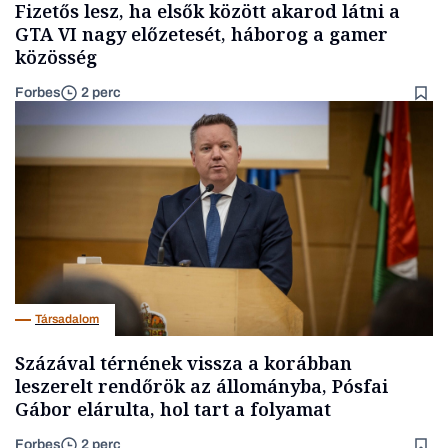
Fizetős lesz, ha elsők között akarod látni a
GTA VI nagy előzetesét, háborog a gamer
közösség
Forbes
2 perc
Társadalom
Százával térnének vissza a korábban
leszerelt rendőrök az állományba, Pósfai
Gábor elárulta, hol tart a folyamat
Forbes
2 perc