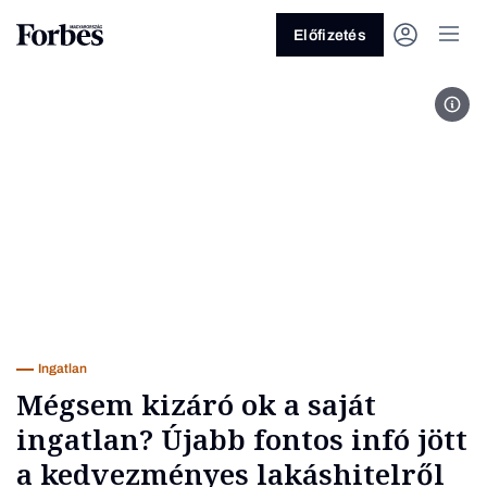
Előfizetés
MTV
Vagy fedezze fel a következő
témákat
Üzlet
Pénz
Zöld
Legyél jobb!
Ingatlan
Mégsem kizáró ok a saját
ingatlan? Újabb fontos infó jött
a kedvezményes lakáshitelről