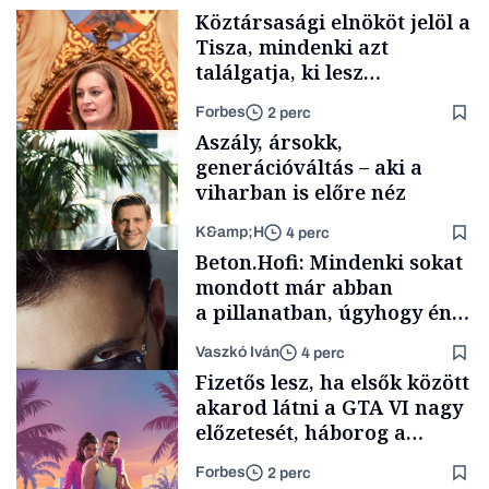
Köztársasági elnököt jelöl a
Tisza, mindenki azt
találgatja, ki lesz
szombaton a befutó –
Forbes
2 perc
soroljuk az eddig felmerült
Aszály, ársokk,
neveket
generációváltás – aki a
viharban is előre néz
K&amp;H
4 perc
Politika
Beton.Hofi: Mindenki sokat
mondott már abban
a pillanatban, úgyhogy én
a legsarkosabb
Vaszkó Iván
4 perc
gondolataimat akartam
TÁMOGATÓI
Fizetős lesz, ha elsők között
TARTALOM
kimondani
akarod látni a GTA VI nagy
előzetesét, háborog a
gamer közösség
Forbes
2 perc
Forbes-sztori