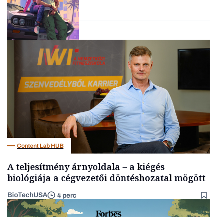
Tech
Content Lab HUB
A teljesítmény árnyoldala – a kiégés
biológiája a cégvezetői döntéshozatal mögött
BioTechUSA
4 perc