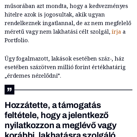
műsorában azt mondta, hogy a kedvezményes
hitelre azok is jogosultak, akik ugyan
rendelkeznek ingatlannal, de az nem megfelelő
méretű vagy nem lakhatási célt szolgál,
írja
a
Portfolio.
Úgy fogalmazott, lakások esetében száz-, ház
esetében százötven millió forint értékhatárig
„érdemes nézelődni”.
Hozzátette, a támogatás
feltétele, hogy a jelentkező
nyilatkozzon a meglévő vagy
korábbi, lakhatásra szolgáló