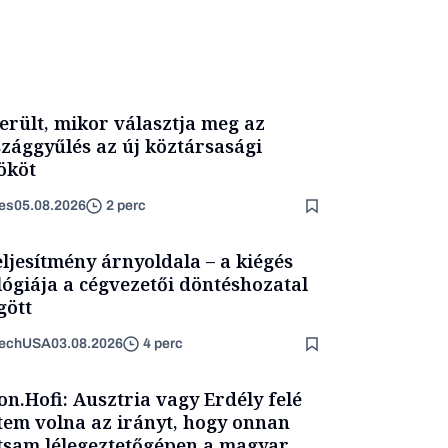
erült, mikor választja meg az
zággyűlés az új köztársasági
ököt
es
05.08.2026
2 perc
eljesítmény árnyoldala – a kiégés
lógiája a cégvezetői döntéshozatal
ött
TechUSA
03.08.2026
4 perc
on.Hofi: Ausztria vagy Erdély felé
tem volna az irányt, hogy onnan
tsam lélegeztetőgépen a magyar