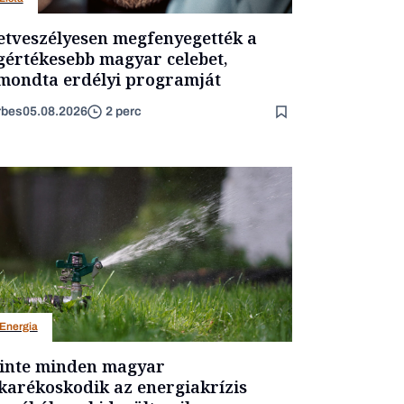
etveszélyesen megfenyegették a
gértékesebb magyar celebet,
mondta erdélyi programját
rbes
05.08.2026
2 perc
Energia
inte minden magyar
karékoskodik az energiakrízis