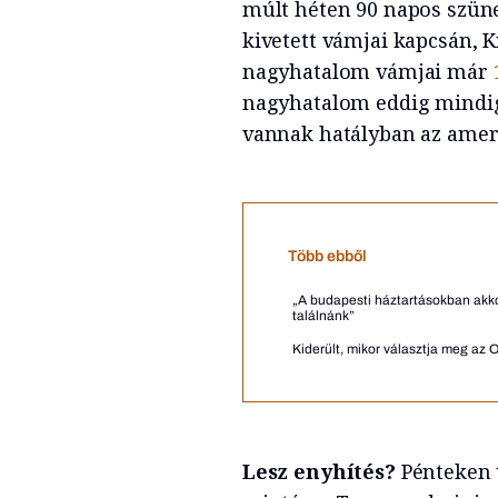
múlt héten 90 napos szünet
kivetett vámjai kapcsán, Kí
nagyhatalom vámjai már
nagyhatalom eddig mindig
vannak hatályban az amer
Több ebből
„A budapesti háztartásokban akko
találnánk”
Kiderült, mikor választja meg az 
Lesz enyhítés?
Pénteken ú