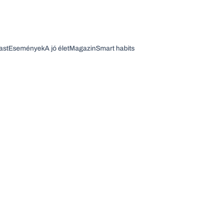
ast
Események
A jó élet
Magazin
Smart habits
Vagy fedezze fel a következő témákat
Üzlet
Pénz
Zöld
Legyél jobb!