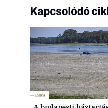
Kapcsolódó cik
Energia
„A budapesti háztartá