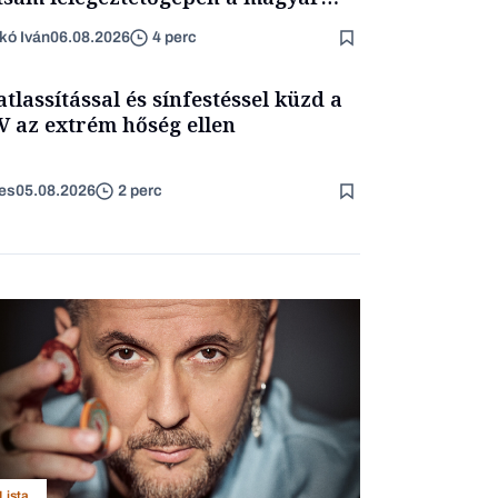
ét
kó Iván
06.08.2026
4 perc
atlassítással és sínfestéssel küzd a
 az extrém hőség ellen
es
05.08.2026
2 perc
Lista