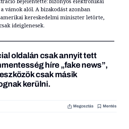
áció bejelentette: bizonyos elektronikai
a vámok alól. A bizakodást azonban
amerikai kereskedelmi miniszter letörte,
sak ideiglenesek.
al oldalán csak annyit tett
mmentesség híre „fake news”,
i eszközök csak másik
gnak kerülni.
Megosztás
Mentés