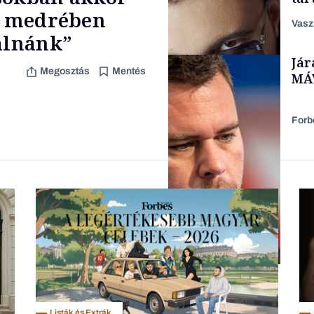
zen
na medrében
Vasz
lálnánk”
Jár
Content Lab HUB
Megosztás
Mentés
MÁV
Forb
Forbes-sztori
Társadalom
Listák és Extrák