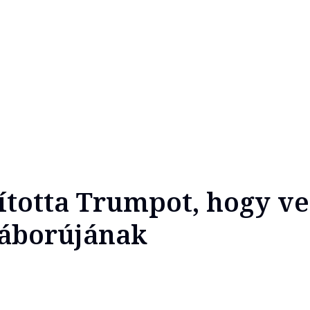
lította Trumpot, hogy v
áborújának