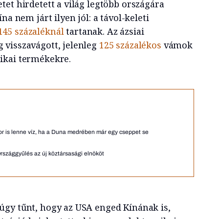
et hirdetett a világ legtöbb országára
na nem járt ilyen jól: a távol-keleti
145 százaléknál
tartanak. Az ázsiai
 visszavágott, jelenleg
125 százalékos
vámok
ikai termékekre.
r is lenne víz, ha a Duna medrében már egy cseppet se
Országgyűlés az új köztársasági elnököt
gy tűnt, hogy az USA enged Kínának is,