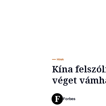
Hírek
Kína felszó
véget vámh
Forbes