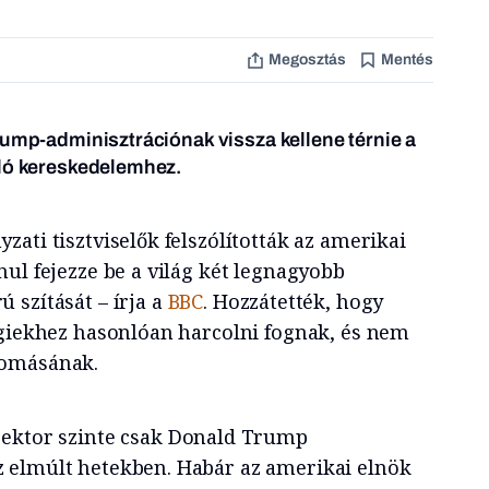
Megosztás
Mentés
rump-adminisztrációnak vissza kellene térnie a
uló kereskedelemhez.
ati tisztviselők felszólították az amerikai
ul fejezze be a világ két legnagyobb
 szítását – írja a
BBC
. Hozzátették, hogy
igiekhez hasonlóan harcolni fognak, és nem
yomásának.
szektor szinte csak Donald Trump
 elmúlt hetekben. Habár az amerikai elnök