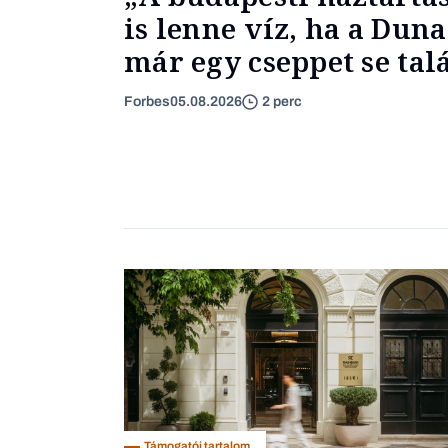
is lenne víz, ha a Du
már egy cseppet se ta
Forbes
05.08.2026
2 perc
Támogatói tartalom