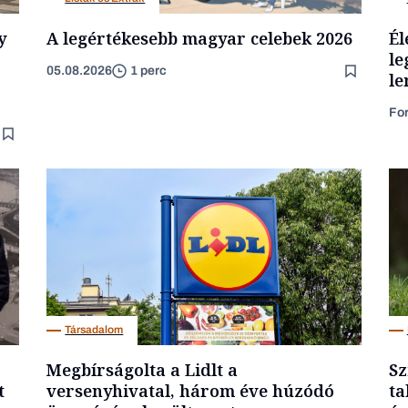
y
A legértékesebb magyar celebek 2026
Él
le
05.08.2026
1 perc
le
Fo
Társadalom
Megbírságolta a Lidlt a
Sz
t
versenyhivatal, három éve húzódó
ta