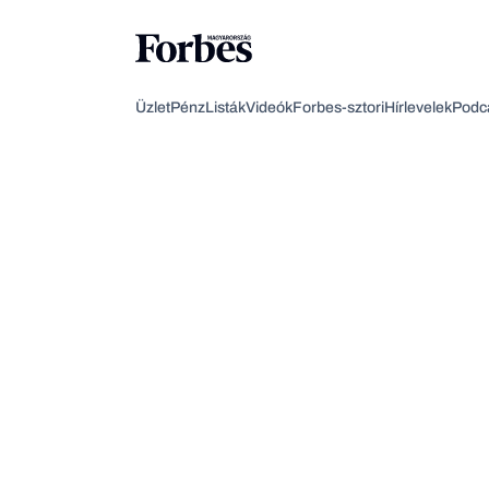
Üzlet
Pénz
Listák
Videók
Forbes-sztori
Hírlevelek
Podc