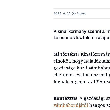
2025. 4. 14.
2 perc
A kínai kormány szerint a T
kölcsönös tiszteleten alap
Mi történt?
Kínai kormányz
elnököt, hogy haladéktalan
gazdasága közti vámháború
ellentétes esetben az edd
fognak engedni az USA n
Kontextus
. A gazdasági 
vámháborújától
hangos az