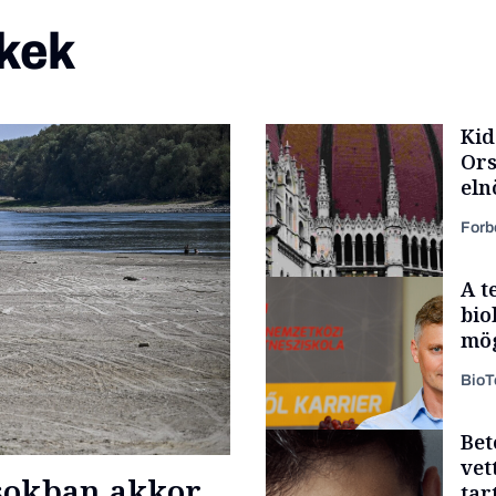
kek
Kid
Ors
eln
Forb
A t
bio
mög
Bio
Bet
Politika
vet
sokban akkor
tar