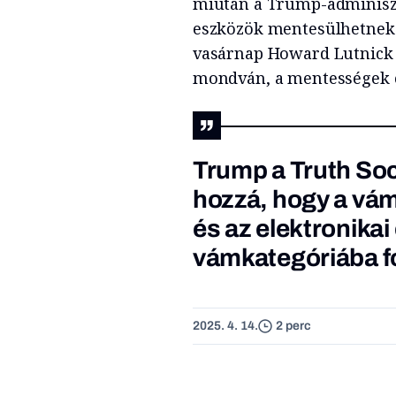
miután a Trump-adminisztr
eszközök mentesülhetnek 
vasárnap Howard Lutnick 
mondván, a mentességek c
Trump a Truth Soci
hozzá, hogy a vá
és az elektronika
vámkategóriába fo
2025. 4. 14.
2 perc