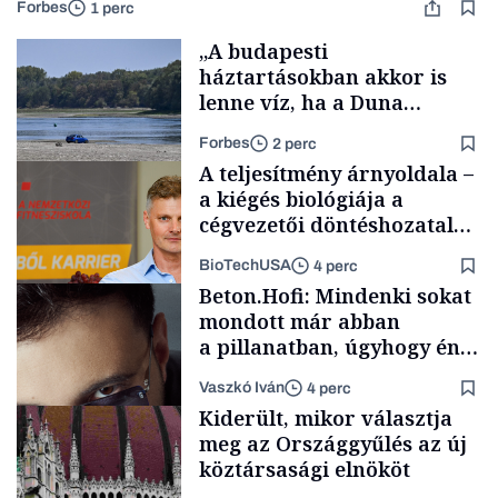
Forbes
1 perc
„A budapesti
háztartásokban akkor is
lenne víz, ha a Duna
medrében már egy cseppet
Forbes
2 perc
se találnánk”
A teljesítmény árnyoldala –
a kiégés biológiája a
cégvezetői döntéshozatal
mögött
BioTechUSA
4 perc
Energia
Beton.Hofi: Mindenki sokat
mondott már abban
a pillanatban, úgyhogy én
a legsarkosabb
Vaszkó Iván
4 perc
gondolataimat akartam
Content Lab HUB
Kiderült, mikor választja
kimondani
meg az Országgyűlés az új
köztársasági elnököt