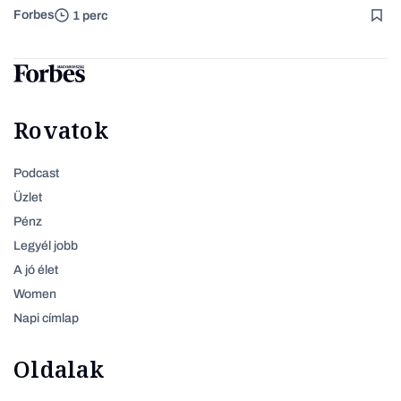
Forbes
1 perc
Rovatok
Podcast
Üzlet
Pénz
Legyél jobb
A jó élet
Women
Napi címlap
Oldalak