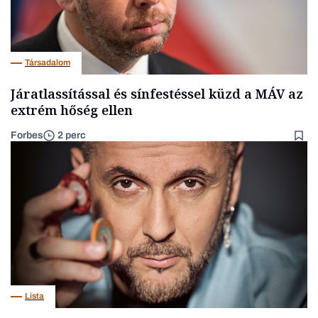
Társadalom
Járatlassítással és sínfestéssel küzd a MÁV az
extrém hőség ellen
Forbes
2 perc
Lista