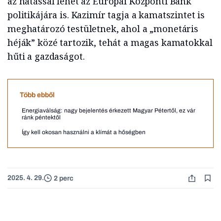
az hatással lehet az Európai Központi Bank
politikájára is. Kazimír tagja a kamatszintet is
meghatározó testületnek, ahol a „monetáris
héják” közé tartozik, tehát a magas kamatokkal
hűti a gazdaságot.
Több ebből
Energiaválság: nagy bejelentés érkezett Magyar Pétertől, ez vár
ránk péntektől
Így kell okosan használni a klímát a hőségben
2025. 4. 29.
2 perc