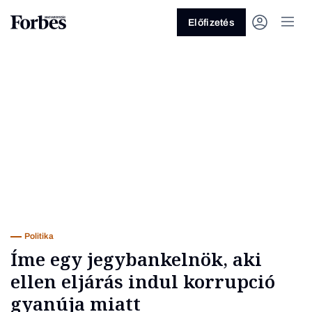
Előfizetés
Vagy fedezze fel a következő
témákat
Üzlet
Pénz
Zöld
Legyél jobb!
Politika
Íme egy jegybankelnök, aki
ellen eljárás indul korrupció
gyanúja miatt