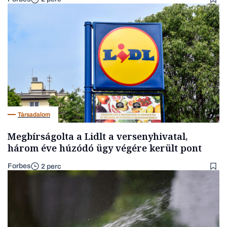
Társadalom
Megbírságolta a Lidlt a versenyhivatal,
három éve húzódó ügy végére került pont
Forbes
2 perc