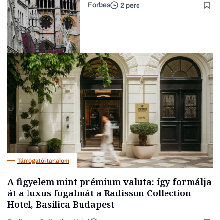
Forbes
2 perc
Forbes-sztori
Politika
Támogatói tartalom
A figyelem mint prémium valuta: így formálja
át a luxus fogalmát a Radisson Collection
Hotel, Basilica Budapest