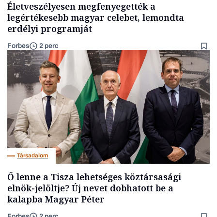
Életveszélyesen megfenyegették a
legértékesebb magyar celebet, lemondta
erdélyi programját
Forbes
2 perc
Társadalom
Ő lenne a Tisza lehetséges köztársasági
elnök-jelöltje? Új nevet dobhatott be a
kalapba Magyar Péter
Forbes
2 perc