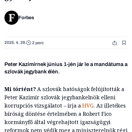
Forbes
2025. 4. 29.
2 perc
Peter Kazimírnek június 1-jén jár le a mandátuma a
szlovák jegybank élén.
Mi történt?
A szlovák hatóságok felújították a
Peter Kazimír szlovák jegybankelnök elleni
korrupciós vizsgálatot – írja a
HVG
. Az illetékes
bíróság döntése értelmében a Robert Fico
kormányfő által végrehajtott igazságügyi
reformok nem védik meg a miniszterelnök régi