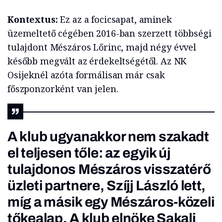
Kontextus:
Ez az a focicsapat, aminek
üzemeltető cégében 2016-ban szerzett többségi
tulajdont Mészáros Lőrinc, majd négy évvel
később megvált az érdekeltségétől. Az NK
Osijeknél azóta formálisan már csak
főszponzorként van jelen.
A klub ugyanakkor nem szakadt
el teljesen tőle: az egyik új
tulajdonos Mészáros visszatérő
üzleti partnere, Szíjj László lett,
míg a másik egy Mészáros-közeli
tőkealap. A klub elnöke Sakalj