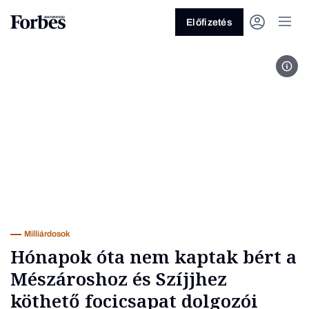
Előfizetés
NK O
Vagy fedezze fel a következő
témákat
Üzlet
Pénz
Zöld
Legyél jobb!
Milliárdosok
Hónapok óta nem kaptak bért a
Mészároshoz és Szíjjhez
köthető focicsapat dolgozói