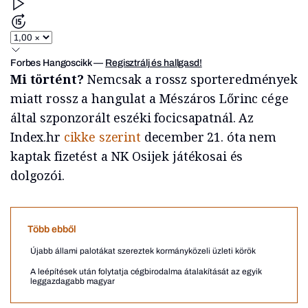
Forbes Hangoscikk
—
Regisztrálj és hallgasd!
Mi történt?
Nemcsak a rossz sporteredmények
miatt rossz a hangulat a Mészáros Lőrinc cége
által szponzorált eszéki focicsapatnál. Az
Index.hr
cikke szerint
december 21. óta nem
kaptak fizetést a NK Osijek játékosai és
dolgozói.
Több ebből
Újabb állami palotákat szereztek kormányközeli üzleti körök
A leépítések után folytatja cégbirodalma átalakítását az egyik
leggazdagabb magyar