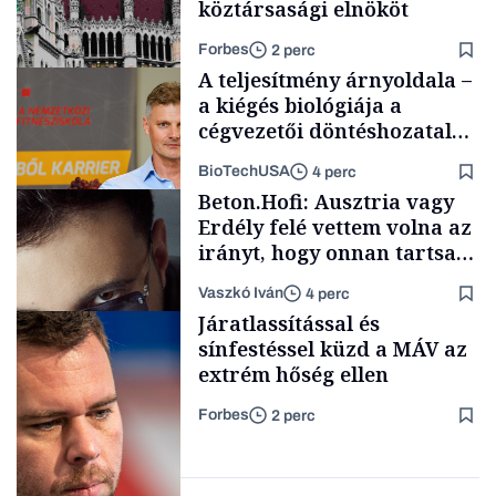
köztársasági elnököt
Forbes
2 perc
A teljesítmény árnyoldala –
a kiégés biológiája a
cégvezetői döntéshozatal
mögött
BioTechUSA
4 perc
Politika
Beton.Hofi: Ausztria vagy
Erdély felé vettem volna az
irányt, hogy onnan tartsam
lélegeztetőgépen a magyar
Vaszkó Iván
4 perc
zenét
Content Lab HUB
Járatlassítással és
sínfestéssel küzd a MÁV az
extrém hőség ellen
Forbes
2 perc
Forbes-sztori