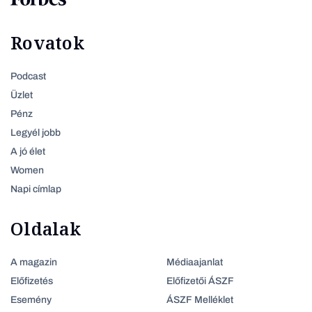
Rovatok
Podcast
Üzlet
Pénz
Legyél jobb
A jó élet
Women
Napi címlap
Oldalak
A magazin
Médiaajanlat
Előfizetés
Előfizetői ÁSZF
Esemény
ÁSZF Melléklet