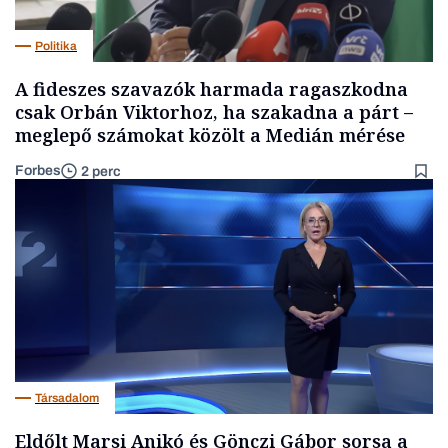
Politika
A fideszes szavazók harmada ragaszkodna
csak Orbán Viktorhoz, ha szakadna a párt –
meglepő számokat közölt a Medián mérése
Forbes
2 perc
Társadalom
Eldőlt Marsi Anikó és Gönczi Gábor sorsa a