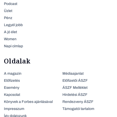
Podcast
Üzlet
Pénz
Legyél jobb
A jó élet
Women
Napi címlap
Oldalak
A magazin
Médiaajanlat
Előfizetés
Előfizetői ÁSZF
Esemény
ÁSZF Melléklet
Kapcsolat
Hirdetési ÁSZF
Könyvek a Forbes ajánlásával
Rendezveny ÁSZF
Impresszum
Támogatói tartalom
Így dolgozunk