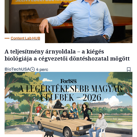
Content Lab HUB
A teljesítmény árnyoldala – a kiégés
biológiája a cégvezetői döntéshozatal mögött
BioTechUSA
4 perc