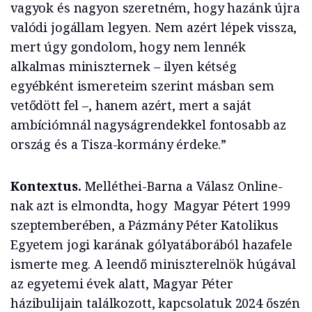
vagyok és nagyon szeretném, hogy hazánk újra
valódi jogállam legyen. Nem azért lépek vissza,
mert úgy gondolom, hogy nem lennék
alkalmas miniszternek – ilyen kétség
egyébként ismereteim szerint másban sem
vetődött fel –, hanem azért, mert a saját
ambíciómnál nagyságrendekkel fontosabb az
ország és a Tisza-kormány érdeke.”
Kontextus.
Melléthei-Barna a Válasz Online-
nak azt is elmondta, hogy Magyar Pétert 1999
szeptemberében, a Pázmány Péter Katolikus
Egyetem jogi karának gólyatáborából hazafele
ismerte meg. A leendő miniszterelnök húgával
az egyetemi évek alatt, Magyar Péter
házibulijain találkozott, kapcsolatuk 2024 őszén