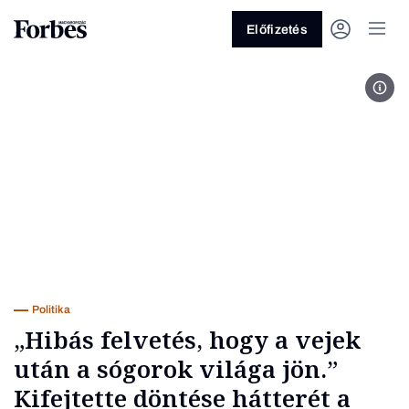
Előfizetés
Fot
Vagy fedezze fel a következő
témákat
Üzlet
Pénz
Zöld
Legyél jobb!
Politika
„Hibás felvetés, hogy a vejek
után a sógorok világa jön.”
Kifejtette döntése hátterét a