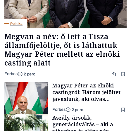
Politika
Megvan a név: ő lett a Tisza
államfőjelöltje, őt is láthattuk
Magyar Péter mellett az elnöki
casting alatt
Forbes
2 perc
Magyar Péter az elnöki
castingról: Három jelöltet
javaslunk, aki olvas
híreket, nem fog
Forbes
2 perc
meglepődni
Aszály, ársokk,
generációváltás – aki a