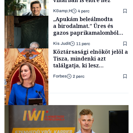
viharban is előre néz
K&amp;H
4 perc
Politika
„Apukám beleálmodta
a birodalmat.” Üres és
gazos paprikamalomból
lett az igazi családi
Kis Judit
11 perc
fűszersztori
TÁMOGATÓI
Köztársasági elnököt jelöl a
TARTALOM
Tisza, mindenki azt
találgatja, ki lesz
szombaton a befutó –
Forbes
2 perc
soroljuk az eddig felmerült
Családi
vállalkozások
neveket
Politika