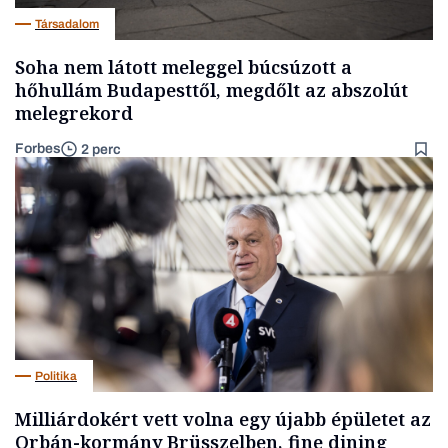
Társadalom
Soha nem látott meleggel búcsúzott a
hőhullám Budapesttől, megdőlt az abszolút
melegrekord
Forbes
2 perc
Politika
Milliárdokért vett volna egy újabb épületet az
Orbán-kormány Brüsszelben, fine dining