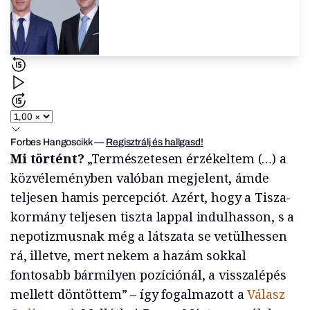
Forbes Hangoscikk
—
Regisztrálj és hallgasd!
Mi történt?
„Természetesen érzékeltem (…) a
közvéleményben valóban megjelent, ámde
teljesen hamis percepciót. Azért, hogy a Tisza-
kormány teljesen tiszta lappal indulhasson, s a
nepotizmusnak még a látszata se vetülhessen
rá, illetve, mert nekem a hazám sokkal
fontosabb bármilyen pozíciónál, a visszalépés
mellett döntöttem” – így fogalmazott a
Válasz