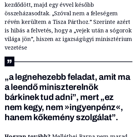
kezdődött, majd egy évvel később
összeházasodtak. „Szóval nem a feleségem
révén kerültem a Tisza Párthoz.” Szerinte azért
is hibás a felvetés, hogy a „vejek után a sógorok
világa jön”, hiszen az igazságügyi minisztérium
vezetése
„a legnehezebb feladat, amit ma
a leendő miniszterelnök
bárkinek tud adni”, mert „ez
nem kegy, nem »ingyenpénz«,
hanem kőkemény szolgálat”.
Hogyan tovább?
Melléthei-Barna nem marad