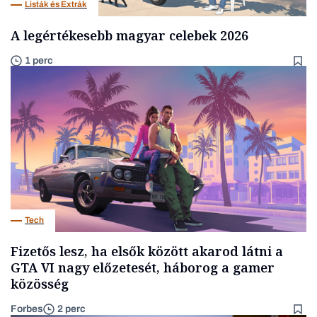
Listák és Extrák
A legértékesebb magyar celebek 2026
1 perc
Tech
Fizetős lesz, ha elsők között akarod látni a
GTA VI nagy előzetesét, háborog a gamer
közösség
Forbes
2 perc