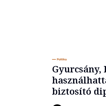
Politika
Gyurcsány, 
használhatt
biztosító d