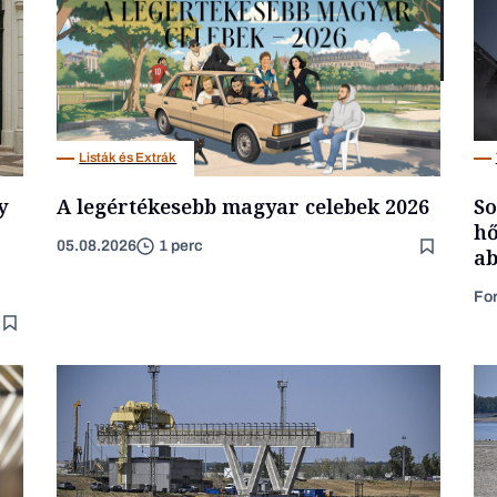
Társadalom
Listák és Extrák
y
A legértékesebb magyar celebek 2026
So
hő
05.08.2026
1 perc
ab
Fo