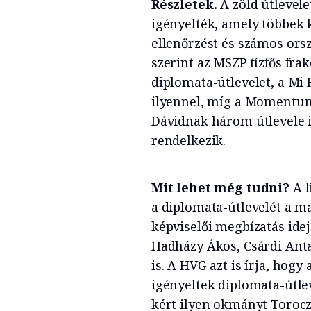
Részletek.
A zöld útlevele
igényelték, amely többek 
ellenőrzést és számos ors
szerint az MSZP tízfős fr
diplomata-útlevelet, a Mi
ilyennel, míg a Momentum
Dávidnak három útlevele i
rendelkezik.
Mit lehet még tudni?
A l
a diplomata-útlevelét a m
képviselői megbízatás idej
Hadházy Ákos, Csárdi Anta
is. A HVG azt is írja, hog
igényeltek diplomata-útlev
kért ilyen okmányt Toroczk