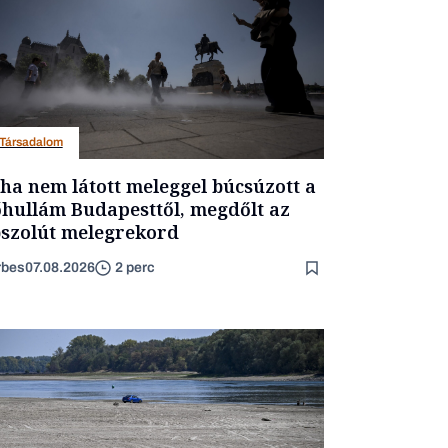
Társadalom
ha nem látott meleggel búcsúzott a
hullám Budapesttől, megdőlt az
szolút melegrekord
rbes
07.08.2026
2 perc