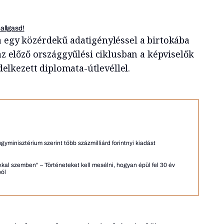
hallgasd!
ja egy közérdekű adatigényléssel a birtokába
 az előző országgyűlési ciklusban a képviselők
lkezett diplomata-útlevéllel.
gyminisztérium szerint több százmilliárd forintnyi kiadást
kal szemben” – Történeteket kell mesélni, hogyan épül fel 30 év
ból