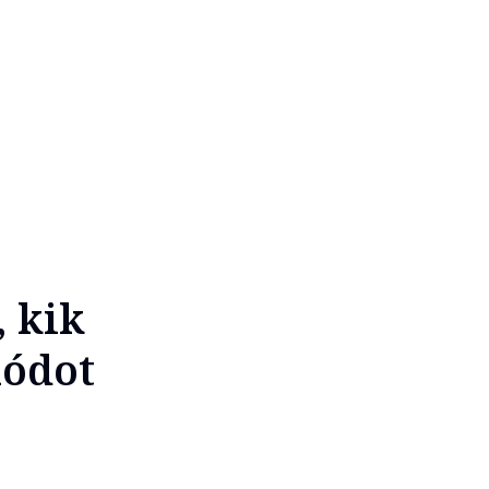
, kik
módot