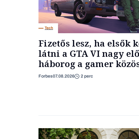
Tech
Fizetős lesz, ha elsők 
látni a GTA VI nagy elő
háborog a gamer közö
Forbes
07.08.2026
2 perc