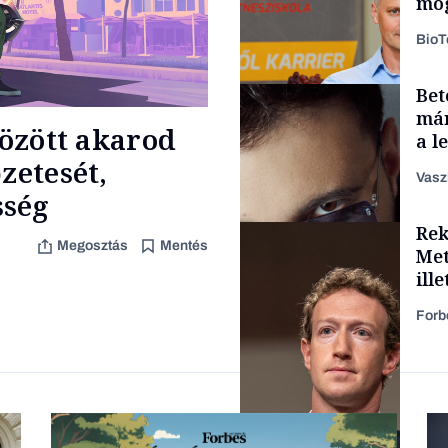
mög
Bio
Bet
Társadalom
már
között akarod
a l
aka
zetesét,
Vasz
sség
Rek
Content Lab HUB
Megosztás
Mentés
Met
ill
Forb
Forbes-sztori