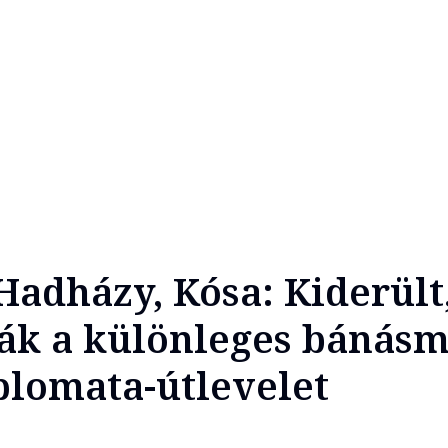
Hadházy, Kósa: Kiderült
ák a különleges bánás
iplomata-útlevelet