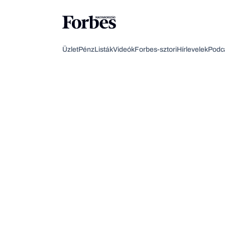
Üzlet
Pénz
Listák
Videók
Forbes-sztori
Hírlevelek
Podc