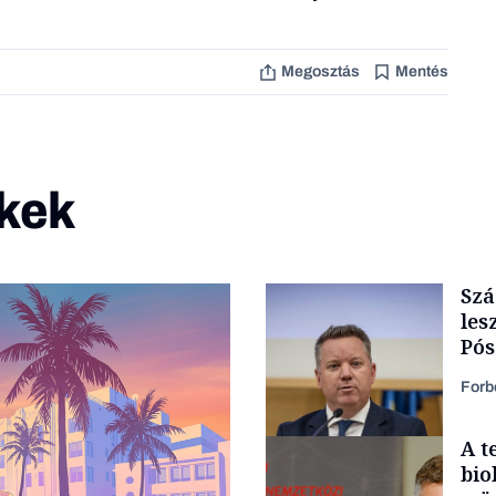
Megosztás
Mentés
kek
Szá
les
Pós
fol
Forb
A t
bio