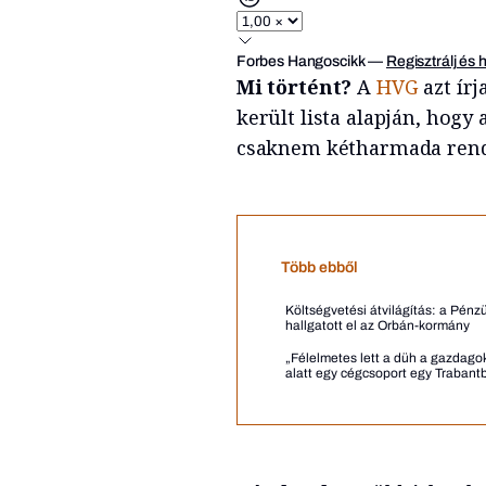
Forbes Hangoscikk
—
Regisztrálj és 
Mi történt?
A
HVG
azt ír
került lista alapján, hogy
csaknem kétharmada rende
Több ebből
Költségvetési átvilágítás: a Pénzü
hallgatott el az Orbán-kormány
„Félelmetes lett a düh a gazdagok
alatt egy cégcsoport egy Trabant