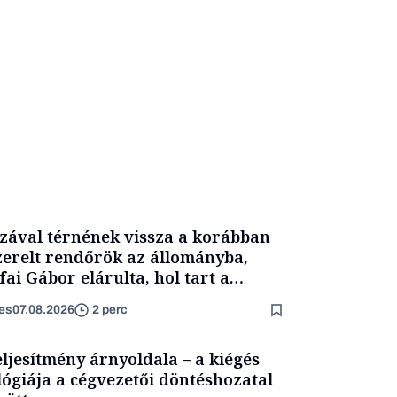
zával térnének vissza a korábban
zerelt rendőrök az állományba,
fai Gábor elárulta, hol tart a
yamat
es
07.08.2026
2 perc
eljesítmény árnyoldala – a kiégés
lógiája a cégvezetői döntéshozatal