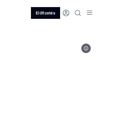
Előfizetés
Fotó: Nicole Geri, Unsplash