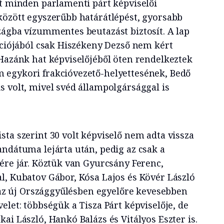
t minden parlamenti párt képviselői
között egyszerűbb határátlépést, gyorsabb
zágba vízummentes beutazást biztosít. A lap
akciójából csak Hiszékeny Dezső nem kért
 Hazánk hat képviselőjéből öten rendelkeztek
 egykori frakcióvezető-helyettesének, Bedő
s volt, mivel svéd állampolgársággal is
ista szerint 30 volt képviselő nem adta vissza
andátuma lejárta után, pedig az csak a
ére jár. Köztük van Gyurcsány Ferenc,
l, Kubatov Gábor, Kósa Lajos és Kövér László
y az új Országgyűlésben egyelőre kevesebben
elet: többségük a Tisza Párt képviselője, de
ai László, Hankó Balázs és Vitályos Eszter is.