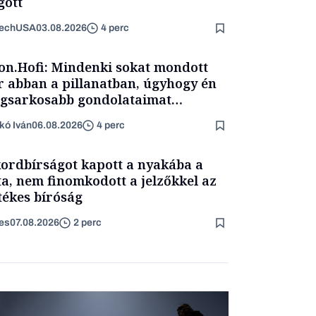
ött
TechUSA
03.08.2026
4 perc
on.Hofi: Mindenki sokat mondott
 abban a pillanatban, úgyhogy én
egsarkosabb gondolataimat
rtam kimondani
kó Iván
06.08.2026
4 perc
ordbírságot kapott a nyakába a
a, nem finomkodott a jelzőkkel az
etékes bíróság
es
07.08.2026
2 perc