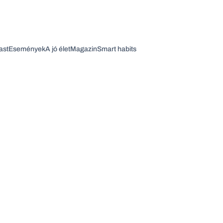
ast
Események
A jó élet
Magazin
Smart habits
Vagy fedezze fel a következő témákat
Üzlet
Pénz
Zöld
Legyél jobb!