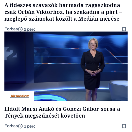
A fideszes szavazók harmada ragaszkodna
csak Orbán Viktorhoz, ha szakadna a párt –
meglepő számokat közölt a Medián mérése
Forbes
2 perc
Társadalom
Eldőlt Marsi Anikó és Gönczi Gábor sorsa a
Tények megszűnését követően
Forbes
1 perc