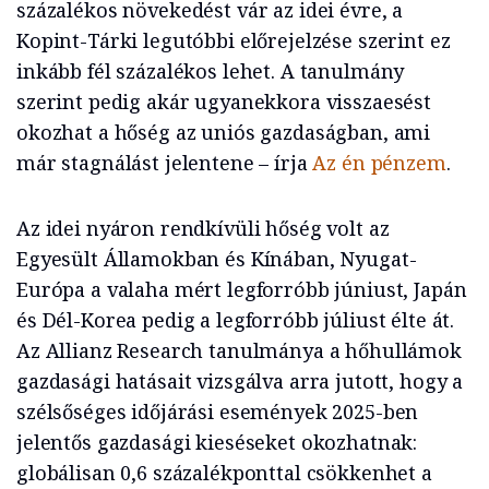
százalékos növekedést vár az idei évre, a
Kopint-Tárki legutóbbi előrejelzése szerint ez
inkább fél százalékos lehet. A tanulmány
szerint pedig akár ugyanekkora visszaesést
okozhat a hőség az uniós gazdaságban, ami
már stagnálást jelentene – írja
Az én pénzem
.
Az idei nyáron rendkívüli hőség volt az
Egyesült Államokban és Kínában, Nyugat-
Európa a valaha mért legforróbb júniust, Japán
és Dél-Korea pedig a legforróbb júliust élte át.
Az Allianz Research tanulmánya a hőhullámok
gazdasági hatásait vizsgálva arra jutott, hogy a
szélsőséges időjárási események 2025-ben
jelentős gazdasági kieséseket okozhatnak:
globálisan 0,6 százalékponttal csökkenhet a