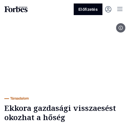
Előfizetés
MTI
Vagy fedezze fel a következő
témákat
Üzlet
Pénz
Zöld
Legyél jobb!
Társadalom
Ekkora gazdasági visszaesést
okozhat a hőség