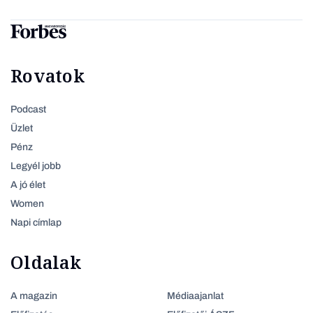
Rovatok
Podcast
Üzlet
Pénz
Legyél jobb
A jó élet
Women
Napi címlap
Oldalak
A magazin
Médiaajanlat