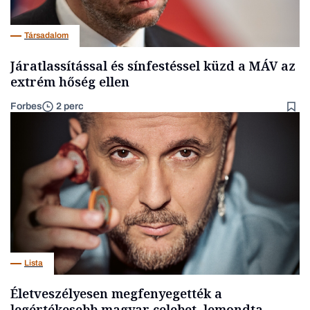
Társadalom
Járatlassítással és sínfestéssel küzd a MÁV az
extrém hőség ellen
Forbes
2 perc
Lista
Életveszélyesen megfenyegették a
legértékesebb magyar celebet, lemondta