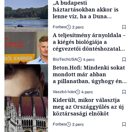
„A budapesti
háztartásokban akkor is
lenne víz, ha a Duna
medrében már egy cseppet
Forbes
2 perc
se találnánk”
A teljesítmény árnyoldala –
a kiégés biológiája a
cégvezetői döntéshozatal
mögött
BioTechUSA
4 perc
Energia
Beton.Hofi: Mindenki sokat
mondott már abban
a pillanatban, úgyhogy én
a legsarkosabb
Vaszkó Iván
4 perc
gondolataimat akartam
Content Lab HUB
Kiderült, mikor választja
kimondani
meg az Országgyűlés az új
köztársasági elnököt
Forbes
2 perc
Forbes-sztori