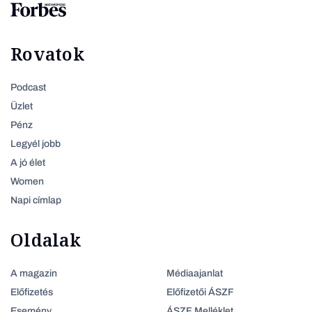
Rovatok
Podcast
Üzlet
Pénz
Legyél jobb
A jó élet
Women
Napi címlap
Oldalak
A magazin
Médiaajanlat
Előfizetés
Előfizetői ÁSZF
Esemény
ÁSZF Melléklet