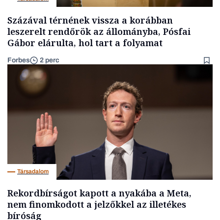
Százával térnének vissza a korábban
leszerelt rendőrök az állományba, Pósfai
Gábor elárulta, hol tart a folyamat
Forbes
2 perc
Társadalom
Rekordbírságot kapott a nyakába a Meta,
nem finomkodott a jelzőkkel az illetékes
bíróság