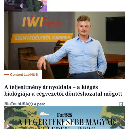
Tech
Content Lab HUB
A teljesítmény árnyoldala – a kiégés
biológiája a cégvezetői döntéshozatal mögött
BioTechUSA
4 perc