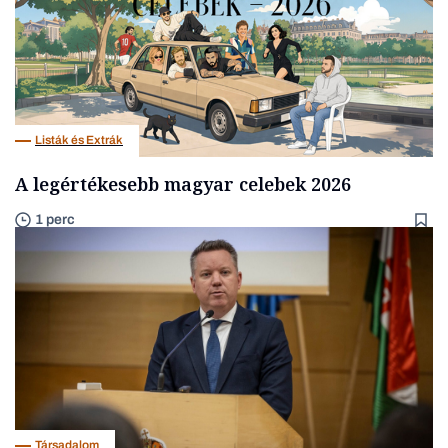
Listák és Extrák
A legértékesebb magyar celebek 2026
1 perc
Társadalom