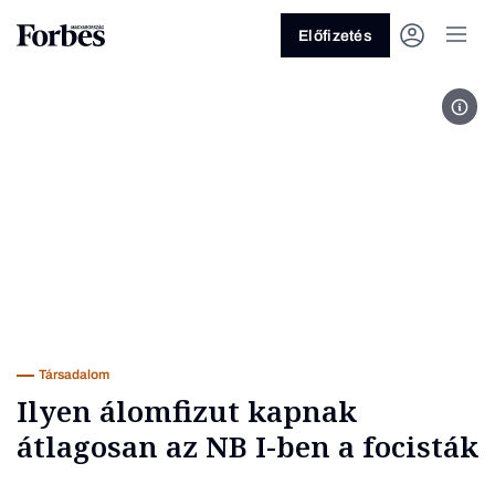
Előfizetés
Szék
Vagy fedezze fel a következő
témákat
Üzlet
Pénz
Zöld
Legyél jobb!
Társadalom
Ilyen álomfizut kapnak
átlagosan az NB I-ben a focisták