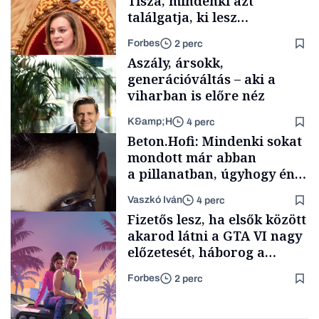
Tisza, mindenki azt
találgatja, ki lesz
szombaton a befutó –
Forbes
2 perc
soroljuk az eddig felmerült
Aszály, ársokk,
neveket
generációváltás – aki a
viharban is előre néz
K&amp;H
4 perc
Politika
Beton.Hofi: Mindenki sokat
mondott már abban
a pillanatban, úgyhogy én
a legsarkosabb
Vaszkó Iván
4 perc
gondolataimat akartam
TÁMOGATÓI
Fizetős lesz, ha elsők között
TARTALOM
kimondani
akarod látni a GTA VI nagy
előzetesét, háborog a
gamer közösség
Forbes
2 perc
Forbes-sztori