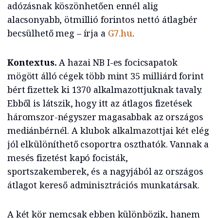
adózásnak köszönhetően ennél alig
alacsonyabb, ötmillió forintos nettó átlagbér
becsülhető meg – írja a
G7.hu
.
Kontextus.
A hazai NB I-es focicsapatok
mögött álló cégek több mint 35 milliárd forint
bért fizettek ki 1370 alkalmazottjuknak tavaly.
Ebből is látszik, hogy itt az átlagos fizetések
háromszor-négyszer magasabbak az országos
mediánbérnél. A klubok alkalmazottjai két elég
jól elkülöníthető csoportra oszthatók. Vannak a
mesés fizetést kapó focisták,
sportszakemberek, és a nagyjából az országos
átlagot kereső adminisztrációs munkatársak.
A két kör nemcsak ebben különbözik, hanem