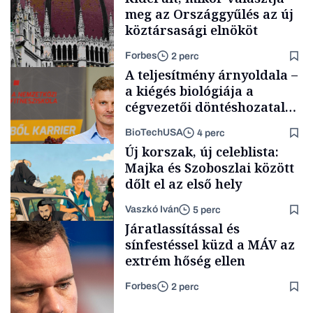
meg az Országgyűlés az új
köztársasági elnököt
Forbes
2 perc
A teljesítmény árnyoldala –
a kiégés biológiája a
cégvezetői döntéshozatal
mögött
BioTechUSA
4 perc
Politika
Új korszak, új celeblista:
Majka és Szoboszlai között
dőlt el az első hely
Vaszkó Iván
5 perc
Content Lab HUB
Járatlassítással és
sínfestéssel küzd a MÁV az
extrém hőség ellen
Forbes
2 perc
Lista