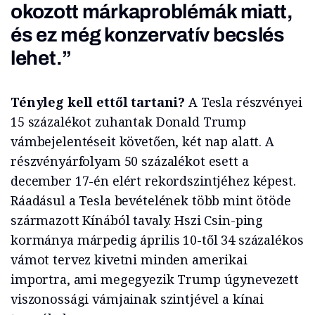
okozott márkaproblémák miatt,
és ez még konzervatív becslés
lehet.”
Tényleg kell ettől tartani?
A Tesla részvényei
15 százalékot zuhantak Donald Trump
vámbejelentéseit követően, két nap alatt. A
részvényárfolyam 50 százalékot esett a
december 17-én elért rekordszintjéhez képest.
Ráadásul a Tesla bevételének több mint ötöde
származott Kínából tavaly. Hszi Csin-ping
kormánya márpedig április 10-től 34 százalékos
vámot tervez kivetni minden amerikai
importra, ami megegyezik Trump úgynevezett
viszonossági vámjainak szintjével a kínai