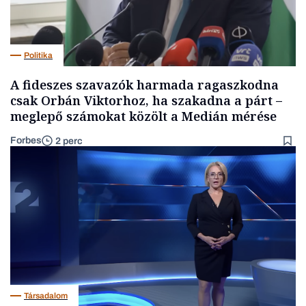
Politika
A fideszes szavazók harmada ragaszkodna
csak Orbán Viktorhoz, ha szakadna a párt –
meglepő számokat közölt a Medián mérése
Forbes
2 perc
Társadalom