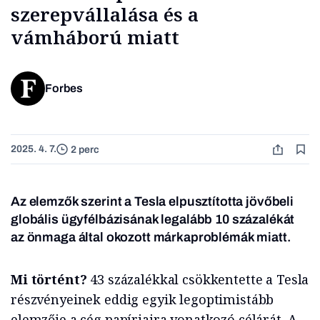
szerepvállalása és a
vámháború miatt
Forbes
2025. 4. 7.
2 perc
Az elemzők szerint a Tesla elpusztította jövőbeli
globális ügyfélbázisának legalább 10 százalékát
az önmaga által okozott márkaproblémák miatt.
Mi történt?
43 százalékkal csökkentette a Tesla
részvényeinek eddig egyik legoptimistább
elemzője a cég papírjaira vonatkozó célárát. A