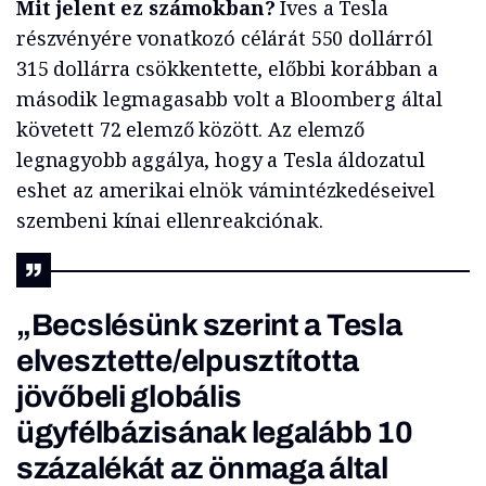
Mit jelent ez számokban?
Ives a Tesla
részvényére vonatkozó célárát 550 dollárról
315 dollárra csökkentette, előbbi korábban a
második legmagasabb volt a Bloomberg által
követett 72 elemző között. Az elemző
legnagyobb aggálya, hogy a Tesla áldozatul
eshet az amerikai elnök vámintézkedéseivel
szembeni kínai ellenreakciónak.
„Becslésünk szerint a Tesla
elvesztette/elpusztította
jövőbeli globális
ügyfélbázisának legalább 10
százalékát az önmaga által