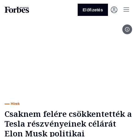
Előfizetés
Dona
Vagy fedezze fel a következő
témákat
Üzlet
Pénz
Zöld
Legyél jobb!
Hírek
Csaknem felére csökkentették a
Tesla részvényeinek célárát
Elon Musk politikai