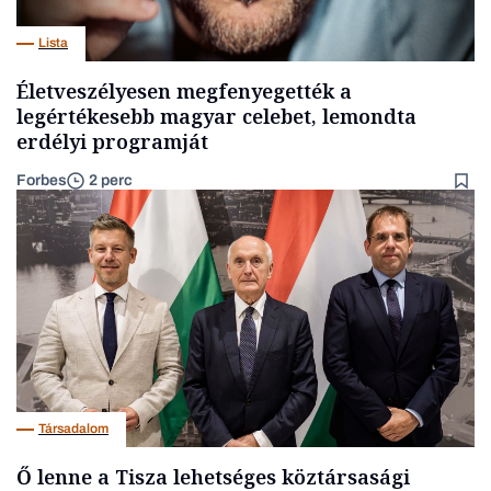
Lista
Életveszélyesen megfenyegették a
legértékesebb magyar celebet, lemondta
erdélyi programját
Forbes
2 perc
Társadalom
Ő lenne a Tisza lehetséges köztársasági