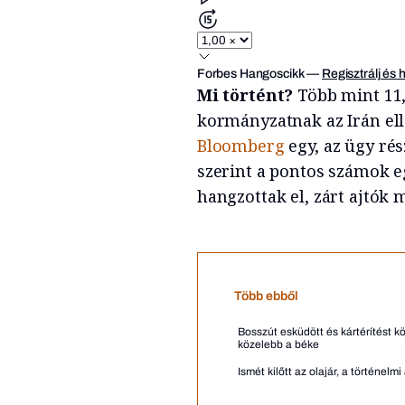
Forbes Hangoscikk
—
Regisztrálj és 
Mi történt?
Több mint 11,
kormányzatnak az Irán ell
Bloomberg
egy, az ügy rés
szerint a pontos számok e
hangzottak el, zárt ajtók 
Több ebből
Bosszút esküdött és kártérítést k
közelebb a béke
Ismét kilőtt az olajár, a történe