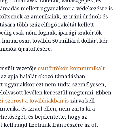
meg Tomahawk-rakéták, vadászgépek, és
támadás mellett ugyanakkor a védekezésre is
költsenek az amerikaiak, az iráni drónok és
tására több száz elfogó rakétát kellett
pedig csak nőni fognak, iparági szakértők
n hamarosan további 50 milliárd dollárt kér
íciók újratöltésére.
onsült vezetője
csütörtökön kommunikált
, az apja halálát okozó támadásban
tt ugyanakkor ezt nem tudta személyesen,
elolvasott levélen keresztül megtenni. Ebben
-szorost a továbbiakban is
zárva kell
Amerika és Izrael ellen, nem zárta ki a
hetőségét, és bejelentette, hogy az
 kell majd fizetniük Irán részére az ott