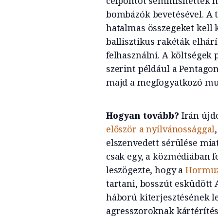
célpontot semmisítettek 
bombázók bevetésével. A 
hatalmas összegeket kell 
ballisztikus rakéták elhárí
felhasználni. A költségek 
szerint például a Pentago
majd a megfogyatkozó mun
Hogyan tovább?
Irán újd
először a nyílvánossággal
elszenvedett sérülése mia
csak egy, a közmédiában f
leszögezte, hogy a
Hormuzi
tartani, bosszút esküdött 
háború kiterjesztésének le
agresszoroknak kártérítést