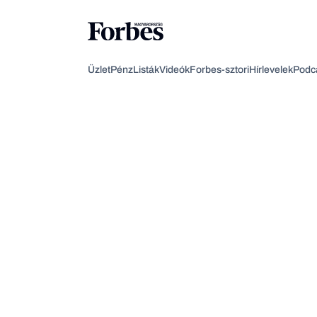
Üzlet
Pénz
Listák
Videók
Forbes-sztori
Hírlevelek
Podc