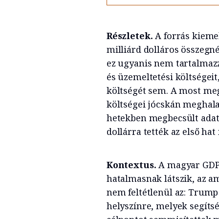
Részletek.
A forrás kiemel
milliárd dolláros összegn
ez ugyanis nem tartalmazz
és üzemeltetési költségeit
költségét sem. A most me
költségei jócskán meghala
hetekben megbecsült adato
dollárra tették az első hat
Kontextus.
A magyar GDP 
hatalmasnak látszik, az a
nem feltétlenül az: Trump
helyszínre, melyek segíts