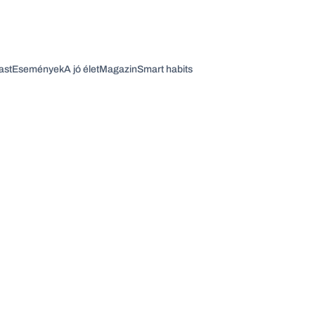
ast
Események
A jó élet
Magazin
Smart habits
Vagy fedezze fel a következő témákat
Üzlet
Pénz
Zöld
Legyél jobb!