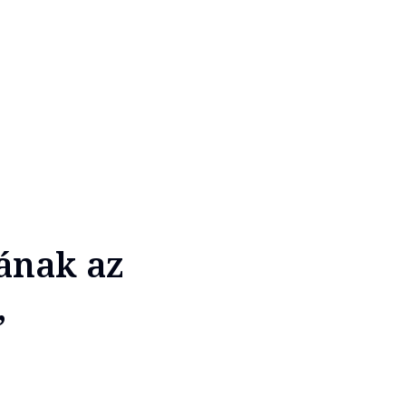
ának az
,