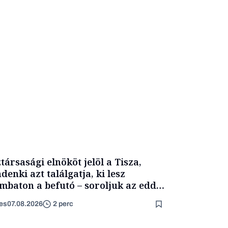
társasági elnököt jelöl a Tisza,
denki azt találgatja, ki lesz
mbaton a befutó – soroljuk az eddig
merült neveket
es
07.08.2026
2 perc