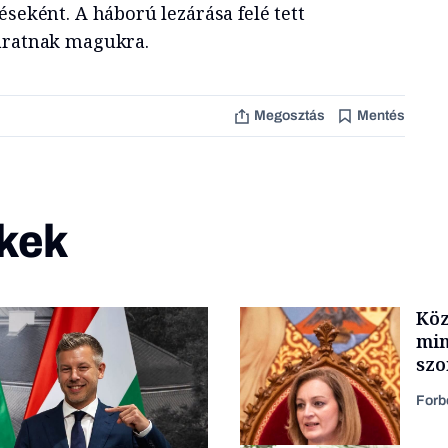
éseként. A háború lezárása felé tett
váratnak magukra.
Megosztás
Mentés
kek
Köz
min
szo
fel
Forb