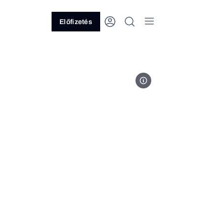
Előfizetés
Fotó: MTI/EPA/Jim Lo Scalzo