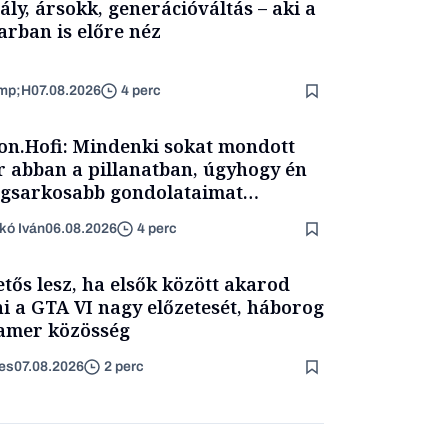
ály, ársokk, generációváltás – aki a
arban is előre néz
mp;H
07.08.2026
4 perc
on.Hofi: Mindenki sokat mondott
 abban a pillanatban, úgyhogy én
egsarkosabb gondolataimat
rtam kimondani
kó Iván
06.08.2026
4 perc
etős lesz, ha elsők között akarod
ni a GTA VI nagy előzetesét, háborog
amer közösség
es
07.08.2026
2 perc