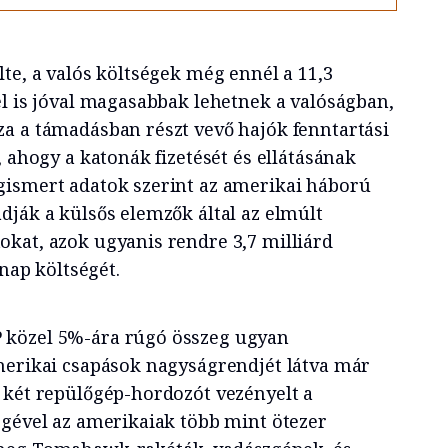
te, a valós költségek még ennél a 11,3
él is jóval magasabbak lehetnek a valóságban,
a a támadásban részt vevő hajók fenntartási
, ahogy a katonák fizetését és ellátásának
gismert adatok szerint az amerikai háború
dják a külsős elemzők által az elmúlt
kat, azok ugyanis rendre 3,7 milliárd
 nap költségét.
közel 5%-ára rúgó összeg ugyan
merikai csapások nagyságrendjét látva már
 két repülőgép-hordozót vezényelt a
égével az amerikaiak több mint ötezer