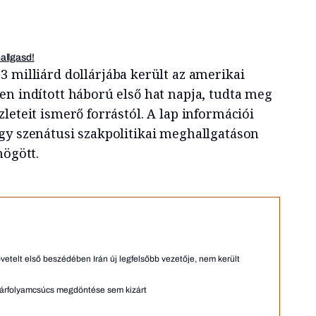
hallgasd!
3 milliárd dollárjába került az amerikai
en indított háború első hat napja, tudta meg
zleteit ismerő forrástól. A lap információi
gy szenátusi szakpolitikai meghallgatáson
mögött.
övetelt első beszédében Irán új legfelsőbb vezetője, nem került
lmi árfolyamcsúcs megdöntése sem kizárt