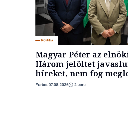
Politika
Magyar Péter az elnöki
Három jelöltet javaslu
híreket, nem fog megl
Forbes
07.08.2026
2 perc