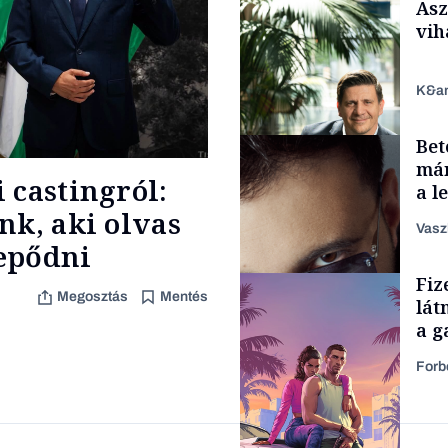
Asz
vih
K&a
Bet
Politika
már
 castingról:
a l
aka
nk, aki olvas
Vasz
epődni
TÁMOGATÓI
Fiz
TARTALOM
Megosztás
Mentés
lát
a g
Forb
Forbes-sztori