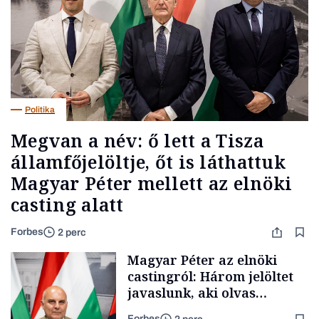
Politika
Megvan a név: ő lett a Tisza
államfőjelöltje, őt is láthattuk
Magyar Péter mellett az elnöki
casting alatt
Forbes
2 perc
Magyar Péter az elnöki
castingról: Három jelöltet
javaslunk, aki olvas
híreket, nem fog
Forbes