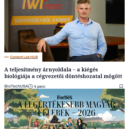
Politika
Content Lab HUB
A teljesítmény árnyoldala – a kiégés
biológiája a cégvezetői döntéshozatal mögött
BioTechUSA
4 perc