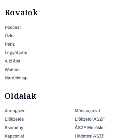
Rovatok
Podcast
Üzlet
Pénz
Legyél jobb
A jó élet
Women
Napi címlap
Oldalak
A magazin
Médiaajanlat
Előfizetés
Előfizetői ÁSZF
Esemény
ÁSZF Melléklet
Kapcsolat
Hirdetési ÁSZF