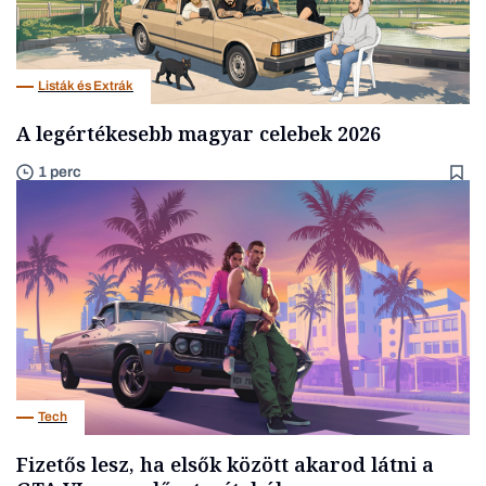
Listák és Extrák
A legértékesebb magyar celebek 2026
1 perc
Tech
Fizetős lesz, ha elsők között akarod látni a