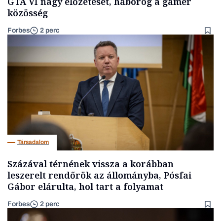
GTA VI nagy előzetesét, háborog a gamer
közösség
Forbes
2 perc
Társadalom
Százával térnének vissza a korábban
leszerelt rendőrök az állományba, Pósfai
Gábor elárulta, hol tart a folyamat
Forbes
2 perc