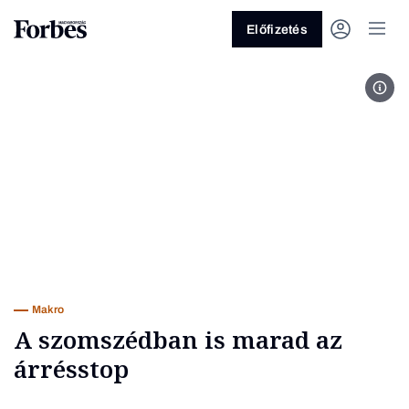
Előfizetés
Fotó
Vagy fedezze fel a következő
témákat
Üzlet
Pénz
Zöld
Legyél jobb!
Makro
A szomszédban is marad az
árrésstop