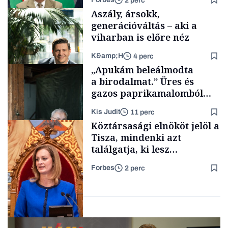
2 perc
meglepődni
Aszály, ársokk,
generációváltás – aki a
viharban is előre néz
K&amp;H
4 perc
Politika
„Apukám beleálmodta
a birodalmat.” Üres és
gazos paprikamalomból
lett az igazi családi
Kis Judit
11 perc
fűszersztori
TÁMOGATÓI
Köztársasági elnököt jelöl a
TARTALOM
Tisza, mindenki azt
találgatja, ki lesz
szombaton a befutó –
Forbes
2 perc
soroljuk az eddig felmerült
Családi
vállalkozások
neveket