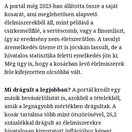
A portál még 2023-ban állította össze a saját
kosarát, ami meglehetősen alapvető
élelmiszerekből áll, mint például a
csirkemellfilé, a sertéscomb, vagy a finomliszt,
így az eredmény nem életszerűtlen. A tavalyi
áremelkedés üteme itt is jócskán lassult, de a
hivatalos statisztika feletti emelkedés jön ki.
Még úgy is, hogy a kosárban levő élelmiszerek
fele kifejezetten olcsóbbá vált.
Mi drágult a legjobban?
A portál kreált egy
másik bevásárlólistát is, azokból a tételekből,
amik a legnagyobb mértékben drágultak. A
kosár tartalma több mint ötszörösével, 26,2
százalékkal drágult az élelmiszerekre
hivatalosan kimutatott inflációhoz képest.