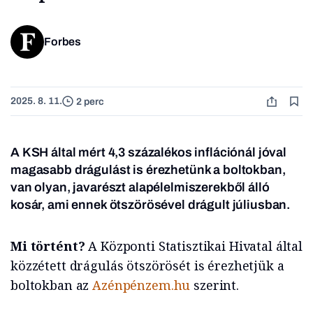
Forbes
2025. 8. 11.
2 perc
A KSH által mért 4,3 százalékos inflációnál jóval
magasabb drágulást is érezhetünk a boltokban,
van olyan, javarészt alapélelmiszerekből álló
kosár, ami ennek ötszörösével drágult júliusban.
Mi történt?
A Központi Statisztikai Hivatal által
közzétett drágulás ötszörösét is érezhetjük a
boltokban az
Azénpénzem.hu
szerint.