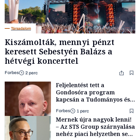
Társadalom
Kiszámolták, mennyi pénzt
keresett Sebestyén Balázs a
hétvégi koncerttel
Forbes
2 perc
Feljelentést tett a
Gondosóra program
kapcsán a Tudományos és
Technológiai Miniszterium,
Forbes
1 perc
nem akármilyen gyanúval
Mernek újra nagyok lenni!
– Az STS Group szárnyalása
nehéz piaci helyzetben sem