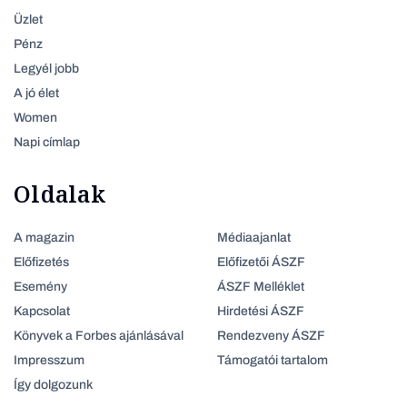
Üzlet
Pénz
Legyél jobb
A jó élet
Women
Napi címlap
Oldalak
A magazin
Médiaajanlat
Előfizetés
Előfizetői ÁSZF
Esemény
ÁSZF Melléklet
Kapcsolat
Hirdetési ÁSZF
Könyvek a Forbes ajánlásával
Rendezveny ÁSZF
Impresszum
Támogatói tartalom
Így dolgozunk