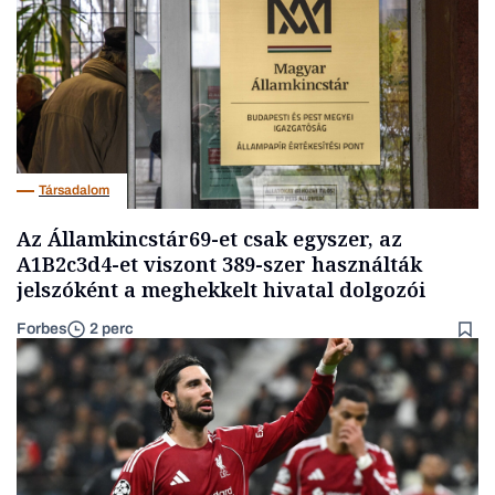
Társadalom
Az Államkincstár69-et csak egyszer, az
A1B2c3d4-et viszont 389-szer használták
jelszóként a meghekkelt hivatal dolgozói
Forbes
2 perc