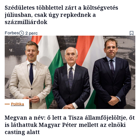
Szédületes többlettel zárt a költségvetés
júliusban, csak úgy repkednek a
százmilliárdok
Forbes
2 perc
Politika
Megvan a név: ő lett a Tisza államfőjelöltje, őt
is láthattuk Magyar Péter mellett az elnöki
casting alatt