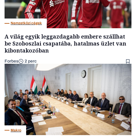
Nemzetközi cégek
A világ egyik leggazdagabb embere szállhat
be Szoboszlai csapatába, hatalmas üzlet van
kibontakozóban
Forbes
2 perc
Makro