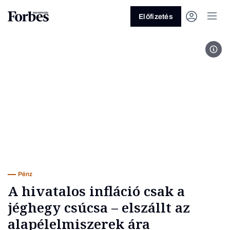
Előfizetés
Can
Vagy fedezze fel a következő
témákat
Üzlet
Pénz
Zöld
Legyél jobb!
Pénz
A hivatalos infláció csak a
jéghegy csúcsa – elszállt az
alapélelmiszerek ára