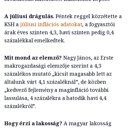
A júliusi drágulás.
Péntek reggel közzétette a
KSH a
júliusi inflációs adatokat
, a fogyasztói
árak éves szinten 4,3, havi szinten pedig 0,4
százalékkal emelkedtek.
Mit mond az elemző?
Nagy János, az Erste
makrogazdasági elemzője szerint a 4,3
százalékos mutató
„kicsit magasabb lett az
általunk várt 4,1 százaléknál”, de közben
„kedvező fejlemény a maginfláció további
lassulása, 4 százalékra a hatodik havi 4,4
százalékról”.
Hogy érzi a lakosság?
A magyar lakosság