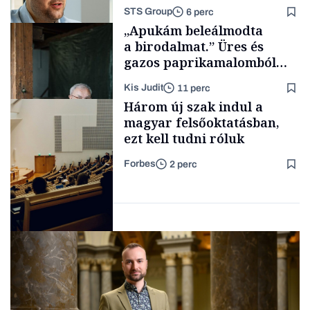
lassult
STS Group
6 perc
Politika
„Apukám beleálmodta
a birodalmat.” Üres és
gazos paprikamalomból
lett az igazi családi
Kis Judit
11 perc
fűszersztori
Támogatói tartalom
Három új szak indul a
magyar felsőoktatásban,
ezt kell tudni róluk
Forbes
2 perc
Családi
vállalkozások
Társadalom