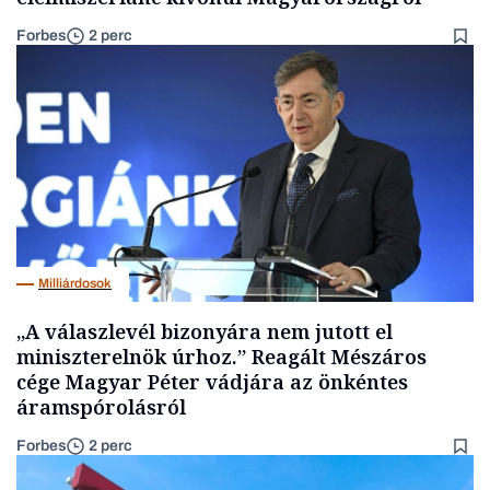
Forbes
2 perc
Milliárdosok
„A válaszlevél bizonyára nem jutott el
miniszterelnök úrhoz.” Reagált Mészáros
cége Magyar Péter vádjára az önkéntes
áramspórolásról
Forbes
2 perc