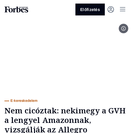
Előfizetés
Fotó
Vagy fedezze fel a következő
témákat
Üzlet
Pénz
Zöld
Legyél jobb!
E-kereskedelem
Nem cicóztak: nekimegy a GVH
a lengyel Amazonnak,
vizsgálják az Allegro