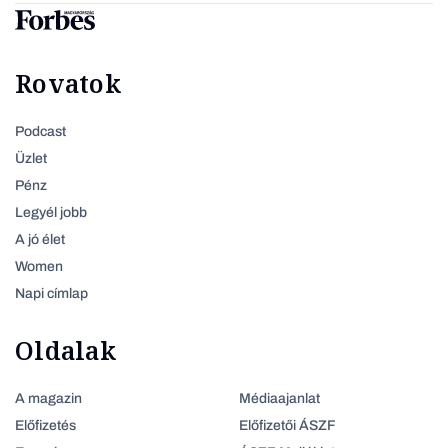
Rovatok
Podcast
Üzlet
Pénz
Legyél jobb
A jó élet
Women
Napi címlap
Oldalak
A magazin
Médiaajanlat
Előfizetés
Előfizetői ÁSZF