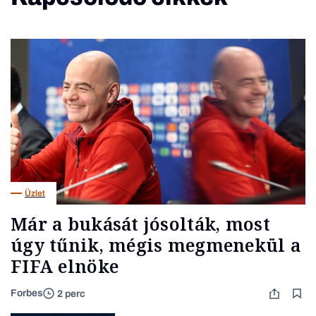
Üzlet
Már a bukását jósolták, most
úgy tűnik, mégis megmenekül a
FIFA elnöke
Forbes
2 perc