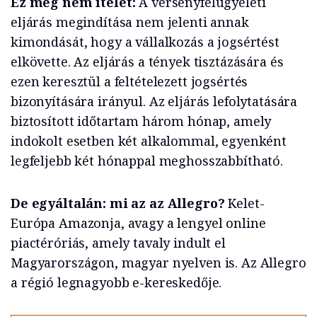
Ez még nem ítélet:
A versenyfelügyeleti
eljárás megindítása nem jelenti annak
kimondását, hogy a vállalkozás a jogsértést
elkövette. Az eljárás a tények tisztázására és
ezen keresztül a feltételezett jogsértés
bizonyítására irányul. Az eljárás lefolytatására
biztosított időtartam három hónap, amely
indokolt esetben két alkalommal, egyenként
legfeljebb két hónappal meghosszabbítható.
De egyáltalán: mi az az Allegro?
Kelet-
Európa Amazonja, avagy a lengyel online
piactéróriás, amely tavaly indult el
Magyarországon, magyar nyelven is. Az Allegro
a régió legnagyobb e-kereskedője.