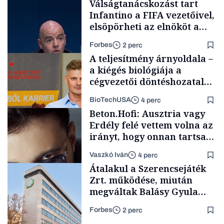
Válságtanácskozást tart
Infantino a FIFA vezetőivel,
elsöpörheti az elnököt a
világbajnokság
Forbes
2 perc
kiárusításának terve
A teljesítmény árnyoldala –
a kiégés biológiája a
cégvezetői döntéshozatal
mögött
BioTechUSA
4 perc
Foci-vb 2026
Beton.Hofi: Ausztria vagy
Erdély felé vettem volna az
irányt, hogy onnan tartsam
lélegeztetőgépen a magyar
Vaszkó Iván
4 perc
zenét
Content Lab HUB
Átalakul a Szerencsejáték
Zrt. működése, miután
megváltak Balásy Gyula
cégétől
Forbes
2 perc
Forbes-sztori