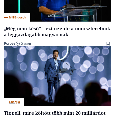
Milliárdosok
„Még nem késő” – ezt üzente a miniszterelnök
a leggazdagabb magyarnak
Forbes
2 perc
Energia
Tippelj, mire költött több mint 20 milliárdot