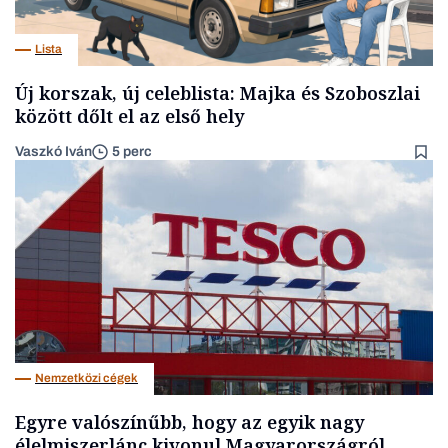
Lista
Új korszak, új celeblista: Majka és Szoboszlai
között dőlt el az első hely
Vaszkó Iván
5 perc
Nemzetközi cégek
Egyre valószínűbb, hogy az egyik nagy
élelmiszerlánc kivonul Magyarországról