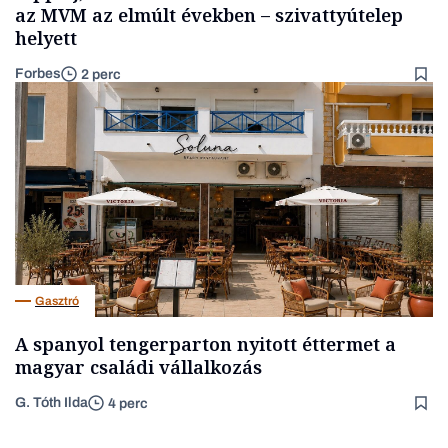
az MVM az elmúlt években – szivattyútelep
helyett
Forbes
2 perc
Gasztró
A spanyol tengerparton nyitott éttermet a
magyar családi vállalkozás
G. Tóth Ilda
4 perc