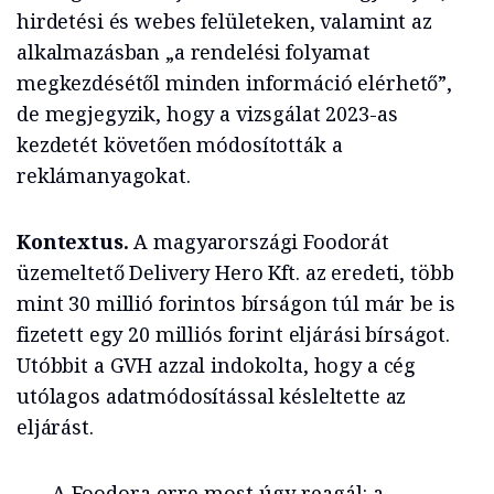
hirdetési és webes felületeken, valamint az
alkalmazásban „a rendelési folyamat
megkezdésétől minden információ elérhető”,
de megjegyzik, hogy a vizsgálat 2023-as
kezdetét követően módosították a
reklámanyagokat.
Kontextus.
A magyarországi Foodorát
üzemeltető Delivery Hero Kft. az eredeti, több
mint 30 millió forintos bírságon túl már be is
fizetett egy 20 milliós forint eljárási bírságot.
Utóbbit a GVH azzal indokolta, hogy a cég
utólagos adatmódosítással késleltette az
eljárást.
A Foodora erre most úgy reagál: a