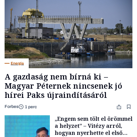
Energia
A gazdaság nem bírná ki –
Magyar Péternek nincsenek jó
hírei Paks újraindításáról
Forbes
1 perc
„Engem sem tölt el örömmel
a helyzet” – Vitézy arról,
hogyan nyerhette el első