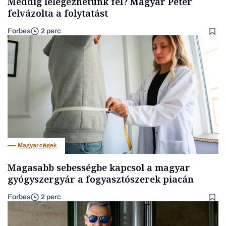
Meddig lélegezhetünk fel? Magyar Péter
felvázolta a folytatást
Forbes
2 perc
Magyar cégek
Magasabb sebességbe kapcsol a magyar
gyógyszergyár a fogyasztószerek piacán
Forbes
2 perc