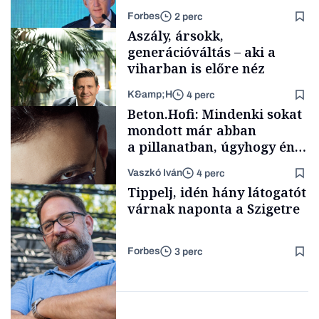
tenderét Mészárosék cége a
Forbes
2 perc
Tisza-kormány alatt
Aszály, ársokk,
generációváltás – aki a
viharban is előre néz
K&amp;H
4 perc
Elszámoltatás
Beton.Hofi: Mindenki sokat
mondott már abban
a pillanatban, úgyhogy én
a legsarkosabb
Vaszkó Iván
4 perc
gondolataimat akartam
TÁMOGATÓI
Tippelj, idén hány látogatót
TARTALOM
kimondani
várnak naponta a Szigetre
Forbes
3 perc
Forbes-sztori