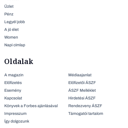
Üzlet
Pénz
Legyél jobb
A jó élet
Women
Napi címlap
Oldalak
A magazin
Médiaajanlat
Előfizetés
Előfizetői ÁSZF
Esemény
ÁSZF Melléklet
Kapcsolat
Hirdetési ÁSZF
Könyvek a Forbes ajánlásával
Rendezveny ÁSZF
Impresszum
Támogatói tartalom
Így dolgozunk