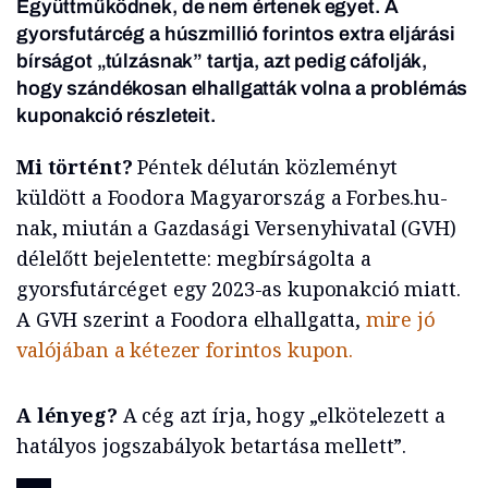
Együttműködnek, de nem értenek egyet. A
gyorsfutárcég a húszmillió forintos extra eljárási
bírságot „túlzásnak” tartja, azt pedig cáfolják,
hogy szándékosan elhallgatták volna a problémás
kuponakció részleteit.
Mi történt?
Péntek délután közleményt
küldött a Foodora Magyarország a Forbes.hu-
nak, miután a Gazdasági Versenyhivatal (GVH)
délelőtt bejelentette: megbírságolta a
gyorsfutárcéget egy 2023-as kuponakció miatt.
A GVH szerint a Foodora elhallgatta,
mire jó
valójában a kétezer forintos kupon.
A lényeg?
A cég azt írja, hogy „elkötelezett a
hatályos jogszabályok betartása mellett”.