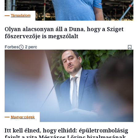
Társadalom
Olyan alacsonyan áll a Duna, hogy a Sziget
főszervezője is megszólalt
Forbes
2 perc
Magyar cégek
Itt kell élned, hogy elhidd: épületrombolásig
fajult a vita Mészáros Lőrinc bizalmasának