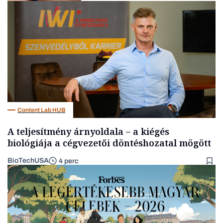
Kultúra
Content Lab HUB
A teljesítmény árnyoldala – a kiégés
biológiája a cégvezetői döntéshozatal mögött
BioTechUSA
4 perc