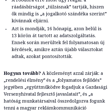
ráadásbírságot „túlzásnak” tartják, hiszen
ők mindig is „a jogalkotó szándéka szerint”
kívánnak eljárni.
Azt is mondják, 16 hónapig, azon belül is
13 körön át tartott az adatszolgáltatás.
Ennek során merültek fel folyamatosan új
kérdések, amikre aztán újabb választokat
adtak, azokat pontosították.
Hogyan tovább?
A közleményt azzal zárják: a
„rendelési élmény” és a „folyamatos fejlődés”
jegyében „együttműködve fogadjuk a Gazdasági
Versenyhivatal fejlesztő javaslatait”, és „a
hatóság munkatársaival összedolgozva fogunk
tenni a magyar reklámkommunikáció