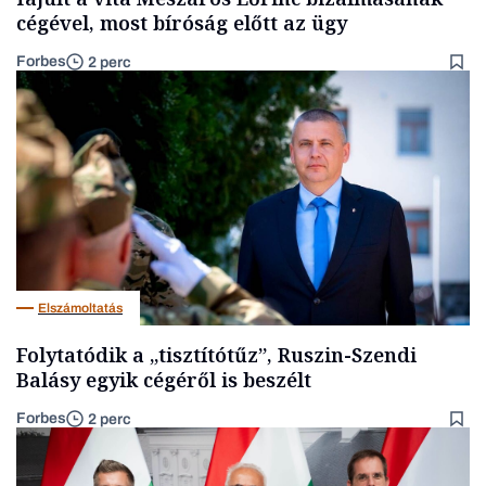
cégével, most bíróság előtt az ügy
Forbes
2 perc
Elszámoltatás
Folytatódik a „tisztítótűz”, Ruszin-Szendi
Balásy egyik cégéről is beszélt
Forbes
2 perc