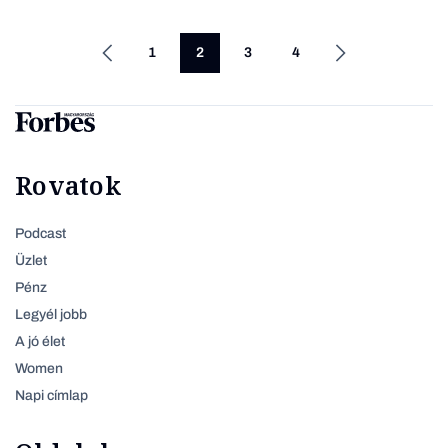
1
2
3
4
Rovatok
Podcast
Üzlet
Pénz
Legyél jobb
A jó élet
Women
Napi címlap