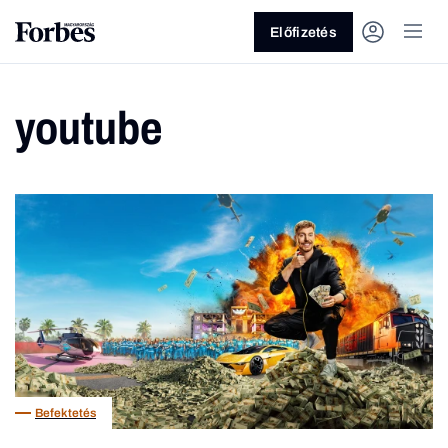
Előfizetés
youtube
Vagy fedezze fel a következő
témákat
Üzlet
Pénz
Zöld
Legyél jobb!
Befektetés