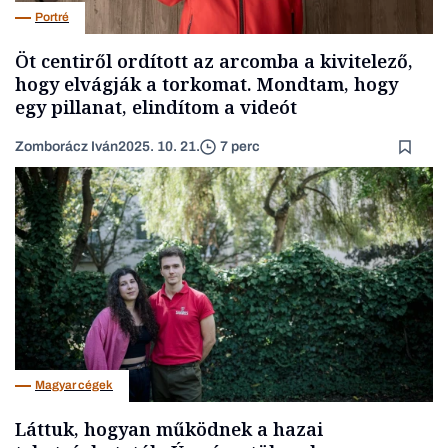
Portré
Öt centiről ordított az arcomba a kivitelező,
hogy elvágják a torkomat. Mondtam, hogy
egy pillanat, elindítom a videót
Zomborácz Iván
2025. 10. 21.
7 perc
Magyar cégek
Láttuk, hogyan működnek a hazai