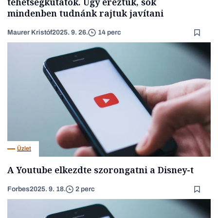
tehetségkutatók. Úgy éreztük, sok
mindenben tudnánk rajtuk javítani
Maurer Kristóf
2025. 9. 26.
14 perc
Üzlet
A Youtube elkezdte szorongatni a Disney-t
Forbes
2025. 9. 18.
2 perc