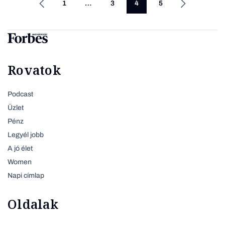
1
…
3
4
5
Rovatok
Podcast
Üzlet
Pénz
Legyél jobb
A jó élet
Women
Napi címlap
Oldalak