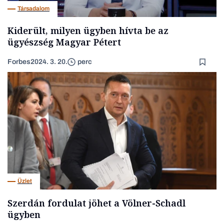
Társadalom
Kiderült, milyen ügyben hívta be az
ügyészség Magyar Pétert
Forbes
2024. 3. 20.
perc
Üzlet
Szerdán fordulat jöhet a Völner-Schadl
ügyben