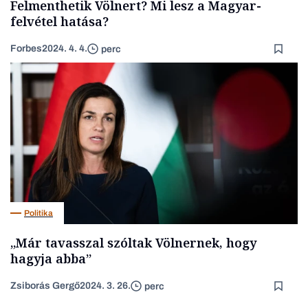
Felmenthetik Völnert? Mi lesz a Magyar-
felvétel hatása?
Forbes
2024. 4. 4.
perc
Politika
„Már tavasszal szóltak Völnernek, hogy
hagyja abba”
Zsiborás Gergő
2024. 3. 26.
perc