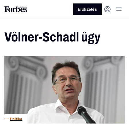
Előfizetés
Völner-Schadl ügy
Vagy fedezze fel a következő
témákat
Üzlet
Pénz
Zöld
Legyél jobb!
Politika